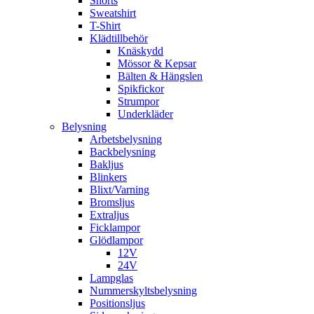
Shorts
Sweatshirt
T-Shirt
Klädtillbehör
Knäskydd
Mössor & Kepsar
Bälten & Hängslen
Spikfickor
Strumpor
Underkläder
Belysning
Arbetsbelysning
Backbelysning
Bakljus
Blinkers
Blixt/Varning
Bromsljus
Extraljus
Ficklampor
Glödlampor
12V
24V
Lampglas
Nummerskyltsbelysning
Positionsljus