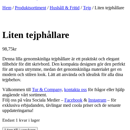
Hem
/
Produktsortiment
/
Hushåll & Fritid
/
Tejp
/ Liten tejphållare
Liten tejphållare
98,75
kr
Denna lilla genomskinliga tejphållare är ett praktiskt och elegant
tillbehör för ditt skrivbord. Den kompakta designen gör den perfekt
för att spara utrymme, medan det genomskinliga materialet ger en
modern och stilren look. Lätt att använda och idealisk för alla dina
tejpbehov.
Välkommen till
Tur & Company
,
kontakta oss
för frågor eller hjälp
angående vårt sortiment.
Följ oss på våra Sociala Medier –
Facebook
&
Instagram
– för
exklusiva erbjudanden, tävlingar med coola priser och de senaste
uppdateringarna!
Endast 1 kvar i lager
Liten