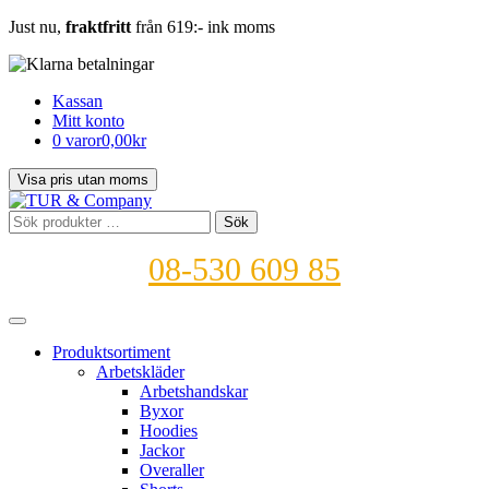
Just nu,
fraktfritt
från 619:- ink moms
Kassan
Mitt konto
0 varor
0,00kr
Sök
Sök
efter:
08-530 609 85
Produktsortiment
Arbetskläder
Arbetshandskar
Byxor
Hoodies
Jackor
Overaller