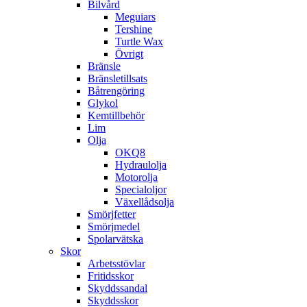
Bilvård
Meguiars
Tershine
Turtle Wax
Övrigt
Bränsle
Bränsletillsats
Båtrengöring
Glykol
Kemtillbehör
Lim
Olja
OKQ8
Hydraulolja
Motorolja
Specialoljor
Växellådsolja
Smörjfetter
Smörjmedel
Spolarvätska
Skor
Arbetsstövlar
Fritidsskor
Skyddssandal
Skyddsskor