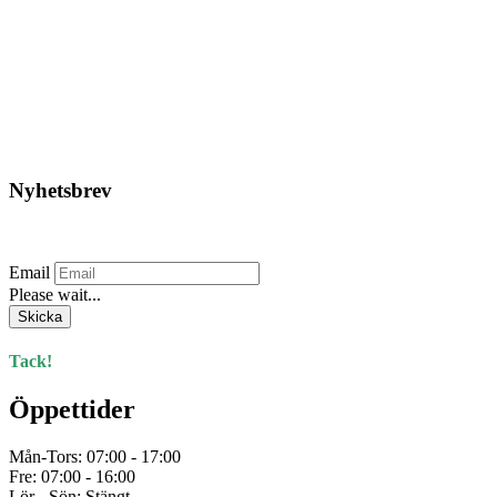
HPX – Silvertejp 48x50m
155,00
kr
Lägg till i varukorg
Nyhetsbrev
Prenumerera på vårt nyhetsbrev.
Email
Please wait...
Skicka
Tack!
Öppettider
Mån-Tors: 07:00 - 17:00
Fre: 07:00 - 16:00
Lör - Sön: Stängt