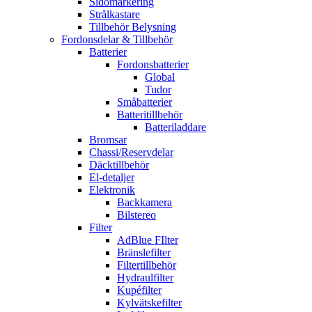
Sidomarkering
Strålkastare
Tillbehör Belysning
Fordonsdelar & Tillbehör
Batterier
Fordonsbatterier
Global
Tudor
Småbatterier
Batteritillbehör
Batteriladdare
Bromsar
Chassi/Reservdelar
Däcktillbehör
El-detaljer
Elektronik
Backkamera
Bilstereo
Filter
AdBlue FIlter
Bränslefilter
Filtertillbehör
Hydraulfilter
Kupéfilter
Kylvätskefilter