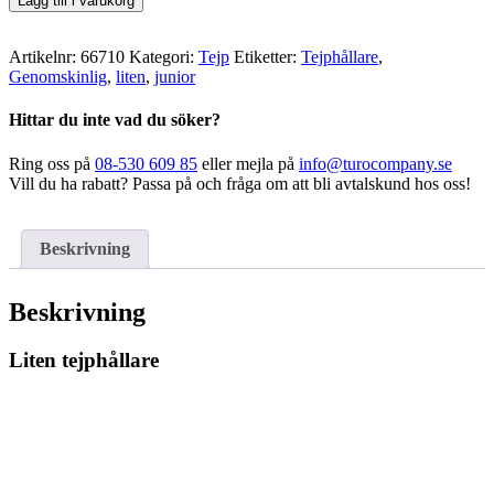
Lägg till i varukorg
tejphållare
mängd
Artikelnr:
66710
Kategori:
Tejp
Etiketter:
Tejphållare
,
Genomskinlig
,
liten
,
junior
Hittar du inte vad du söker?
Ring oss på
08-530 609 85
eller mejla på
info@turocompany.se
Vill du ha rabatt? Passa på och fråga om att bli avtalskund hos oss!
Beskrivning
Beskrivning
Liten tejphållare