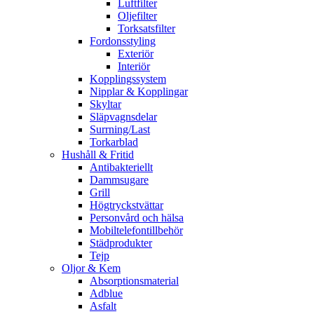
Luftfilter
Oljefilter
Torksatsfilter
Fordonsstyling
Exteriör
Interiör
Kopplingssystem
Nipplar & Kopplingar
Skyltar
Släpvagnsdelar
Surrning/Last
Torkarblad
Hushåll & Fritid
Antibakteriellt​
Dammsugare
Grill
Högtryckstvättar
Personvård och hälsa
Mobiltelefontillbehör
Städprodukter
Tejp
Oljor & Kem
Absorptionsmaterial
Adblue
Asfalt