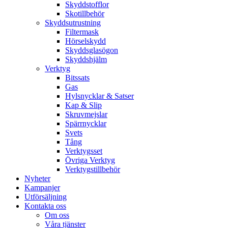
Skyddstofflor
Skotillbehör
Skyddsutrustning
Filtermask
Hörselskydd
Skyddsglasögon
Skyddshjälm
Verktyg
Bitssats
Gas
Hylsnycklar & Satser
Kap & Slip
Skruvmejslar
Spärrnycklar
Svets
Tång
Verktygsset
Övriga Verktyg
Verktygstillbehör
Nyheter
Kampanjer
Utförsäljning
Kontakta oss
Om oss
Våra tjänster