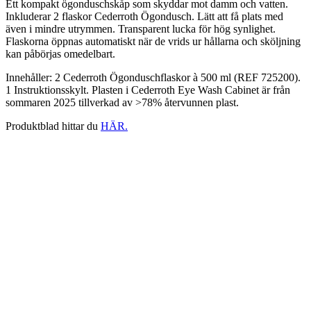
Ett kompakt ögonduschskåp som skyddar mot damm och vatten.
Inkluderar 2 flaskor Cederroth Ögondusch. Lätt att få plats med
även i mindre utrymmen. Transparent lucka för hög synlighet.
Flaskorna öppnas automatiskt när de vrids ur hållarna och sköljning
kan påbörjas omedelbart.
Innehåller: 2 Cederroth Ögonduschflaskor à 500 ml (REF 725200).
1 Instruktionsskylt. Plasten i Cederroth Eye Wash Cabinet är från
sommaren 2025 tillverkad av >78% återvunnen plast.
Produktblad hittar du
HÄR.
Packningsmaterial Tesnit BA-
GL 0,5mm-1,5mm 450*200
Från:
255,00
kr
Den
Välj storlek
här
produkten