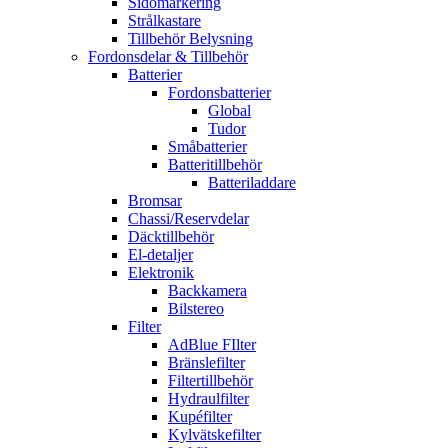
Sidomarkering
Strålkastare
Tillbehör Belysning
Fordonsdelar & Tillbehör
Batterier
Fordonsbatterier
Global
Tudor
Småbatterier
Batteritillbehör
Batteriladdare
Bromsar
Chassi/Reservdelar
Däcktillbehör
El-detaljer
Elektronik
Backkamera
Bilstereo
Filter
AdBlue FIlter
Bränslefilter
Filtertillbehör
Hydraulfilter
Kupéfilter
Kylvätskefilter