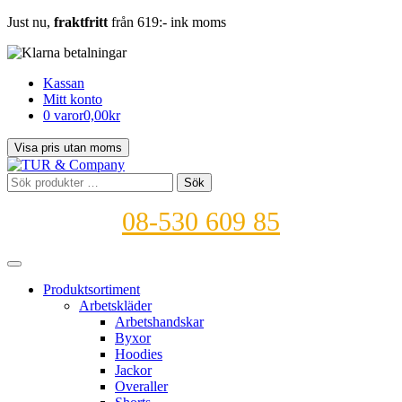
Just nu,
fraktfritt
från 619:- ink moms
Kassan
Mitt konto
0 varor
0,00kr
Sök
Sök
efter:
08-530 609 85
Produktsortiment
Arbetskläder
Arbetshandskar
Byxor
Hoodies
Jackor
Overaller