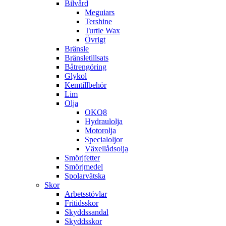
Bilvård
Meguiars
Tershine
Turtle Wax
Övrigt
Bränsle
Bränsletillsats
Båtrengöring
Glykol
Kemtillbehör
Lim
Olja
OKQ8
Hydraulolja
Motorolja
Specialoljor
Växellådsolja
Smörjfetter
Smörjmedel
Spolarvätska
Skor
Arbetsstövlar
Fritidsskor
Skyddssandal
Skyddsskor