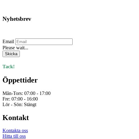
har
flera
varianter.
Nyhetsbrev
De
olika
Prenumerera på vårt nyhetsbrev.
alternativen
kan
Email
väljas
Please wait...
på
produktsidan
Skicka
Tack!
Öppettider
Mån-Tors: 07:00 - 17:00
Fre: 07:00 - 16:00
Lör - Sön: Stängt
Kontakt
Kontakta oss
Hitta till oss