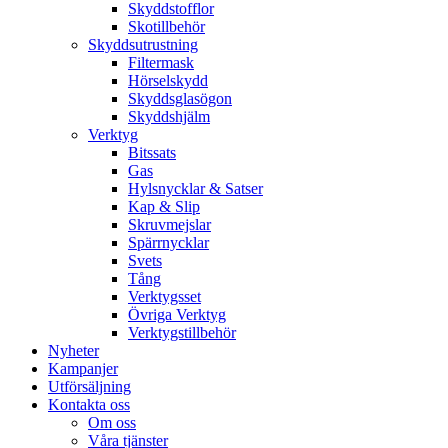
Skyddstofflor
Skotillbehör
Skyddsutrustning
Filtermask
Hörselskydd
Skyddsglasögon
Skyddshjälm
Verktyg
Bitssats
Gas
Hylsnycklar & Satser
Kap & Slip
Skruvmejslar
Spärrnycklar
Svets
Tång
Verktygsset
Övriga Verktyg
Verktygstillbehör
Nyheter
Kampanjer
Utförsäljning
Kontakta oss
Om oss
Våra tjänster