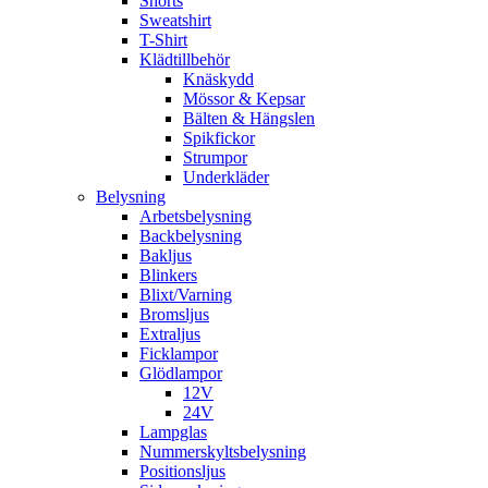
Shorts
Sweatshirt
T-Shirt
Klädtillbehör
Knäskydd
Mössor & Kepsar
Bälten & Hängslen
Spikfickor
Strumpor
Underkläder
Belysning
Arbetsbelysning
Backbelysning
Bakljus
Blinkers
Blixt/Varning
Bromsljus
Extraljus
Ficklampor
Glödlampor
12V
24V
Lampglas
Nummerskyltsbelysning
Positionsljus