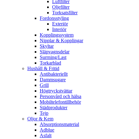
Luftfilter
Oljefilter
Torksatsfilter
Fordonsstyling
Exteriör
Interiör
Kopplingssystem
Nipplar & Kopplingar
Skyltar
Släpvagnsdelar
Surrning/Last
Torkarblad
Hushåll & Fritid
Antibakteriellt​
Dammsugare
Grill
Högtryckstvättar
Personvård och hälsa
Mobiltelefontillbehör
Städprodukter
Tejp
Oljor & Kem
Absorptionsmaterial
Adblue
Asfalt