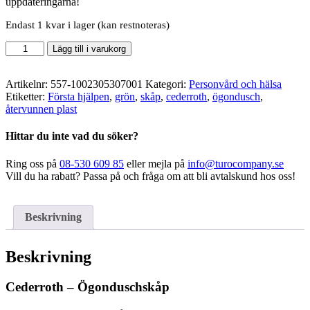
uppdateringarna!
Endast 1 kvar i lager (kan restnoteras)
Cederroth
Lägg till i varukorg
-
Ögonduschskåp
mängd
Artikelnr:
557-1002305307001
Kategori:
Personvård och hälsa
Etiketter:
Första hjälpen
,
grön
,
skåp
,
cederroth
,
ögondusch
,
återvunnen plast
Hittar du inte vad du söker?
Ring oss på
08-530 609 85
eller mejla på
info@turocompany.se
Vill du ha rabatt? Passa på och fråga om att bli avtalskund hos oss!
Beskrivning
Beskrivning
Cederroth – Ögonduschskåp