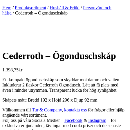
Hem
/
Produktsortiment
/
Hushåll & Fritid
/
Personvård och
hälsa
/ Cederroth – Ögonduschskåp
Cederroth – Ögonduschskåp
1.398,75
kr
Ett kompakt ögonduschskåp som skyddar mot damm och vatten.
Inkluderar 2 flaskor Cederroth Ögondusch. Lätt att få plats med
även i mindre utrymmen. Transparent lucka för hög synlighhet.
Skåpets mått: Bredd 192 x Höjd 296 x Djup 92 mm
Välkommen till
Tur & Company
,
kontakta oss
för frågor eller hjälp
angående vårt sortiment.
Följ oss på våra Sociala Medier –
Facebook
&
Instagram
– för
exklusiva erbjudanden, tävlingar med coola priser och de senaste