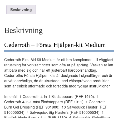
Beskrivning
Beskrivning
Cederroth – Första Hjälpen-kit Medium
Cederroth First Aid Kit Medium är ett bra komplement till väggfast
utrustning för verksamheter som ofta är på språng. Väskan är lätt
att bära med sig och har ett justerbart kardborrhandtag.
Cederroths Första Hjälpen-kits är designade i signalfärger och är
användarvänliga, de är utrustade med välbeprövade produkter
som är enkelt utformade och försedda med tydliga instruktioner.
Innehåll: 1 Cederroth 4-in-1 Blodstoppare (REF 1910). 1
Cederroth 4-in-1 mini Blodstoppare (REF 1911). 1 Cederroth
Burn Gel Dressing (REF 901900). 10 Salvequick Plåster (REF
510005534). 4 Salvequick Big Plasters (REF 510005534). 1
Elastisk binda 8 cm x 4 m (REF 1882). 6 Salvequick Sårtvättare