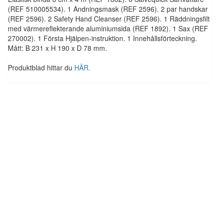
(REF 510005534). 1 Andningsmask (REF 2596). 2 par handskar
(REF 2596). 2 Safety Hand Cleanser (REF 2596). 1 Räddningsfilt
med värmereflekterande aluminiumsida (REF 1892). 1 Sax (REF
270002). 1 Första Hjälpen-instruktion. 1 Innehållsförteckning.
Mått: B 231 x H 190 x D 78 mm.
Produktblad hittar du
HÄR.
Packningsmaterial Tesnit BA-GL
0,5mm-1,5mm 450*200
255,00
kr
Från:
Den
här
Välj storlek
produkten
har