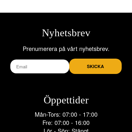
flera
varianter.
De
olika
alternativen
Nyhetsbrev
kan
väljas
på
Prenumerera på vårt nyhetsbrev.
produktsidan
SKICKA
Öppettider
Mån-Tors: 07:00 - 17:00
Fre: 07:00 - 16:00
Lör - Sön: Stängt