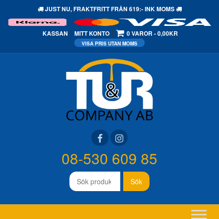
JUST NU,
FRAKTFRITT
FRÅN 619:- INK MOMS
KASSAN
MITT KONTO
0 VAROR
0,00KR
08-530 609 85
Sök
Sök
efter: