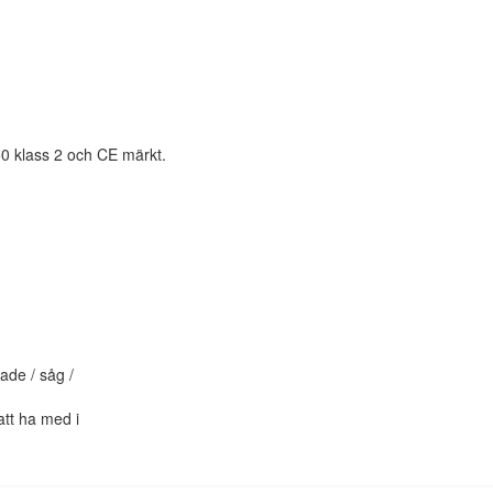
50 klass 2 och CE märkt.
ade / såg /
 att ha med i