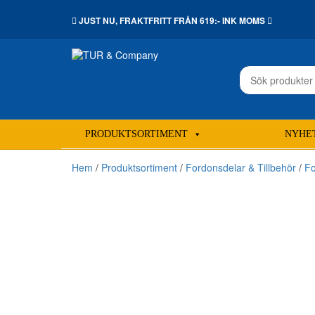
JUST NU,
FRAKTFRITT
FRÅN 619:- INK MOMS
Sök
efter:
PRODUKTSORTIMENT
NYHE
Hem
/
Produktsortiment
/
Fordonsdelar & Tillbehör
/
Fo