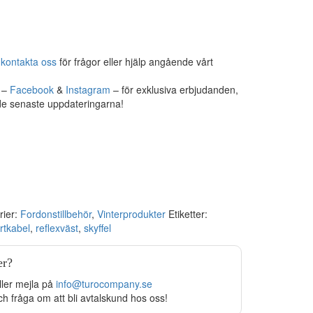
,
kontakta oss
för frågor eller hjälp angående vårt
r –
Facebook
&
Instagram
– för exklusiva erbjudanden,
 de senaste uppdateringarna!
rier:
Fordonstillbehör
,
Vinterprodukter
Etiketter:
rtkabel
,
reflexväst
,
skyffel
er?
ller mejla på
info@turocompany.se
ch fråga om att bli avtalskund hos oss!