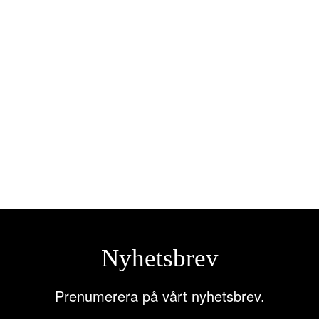
er 300N 300mm M6 8mm hål
Husvagnsskärmspegel
5
kr
675,00
kr
till i varukorg
Lägg till i varukorg
Nyhetsbrev
Prenumerera på vårt nyhetsbrev.