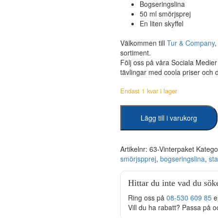
Bogseringslina
50 ml smörjsprej
En liten skyffel
Välkommen till
Tur & Company
sortiment.
Följ oss på våra Sociala Medie
tävlingar med coola priser och
Endast 1 kvar i lager
Vinterpaket
Lägg till i varukorg
-
5
saker
att
Artikelnr:
63-Vinterpaket
Katego
ha
smörjspprej
,
bogseringslina
,
sta
med
sig
Hittar du inte vad du sök
mängd
Ring oss på
08-530 609 85
e
Vill du ha rabatt? Passa på o