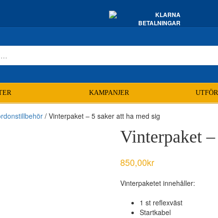
TER
KAMPANJER
UTFÖR
rdonstillbehör
/ Vinterpaket – 5 saker att ha med sig
Vinterpaket – 
850,00
kr
Vinterpaketet innehåller:
1 st reflexväst
Startkabel