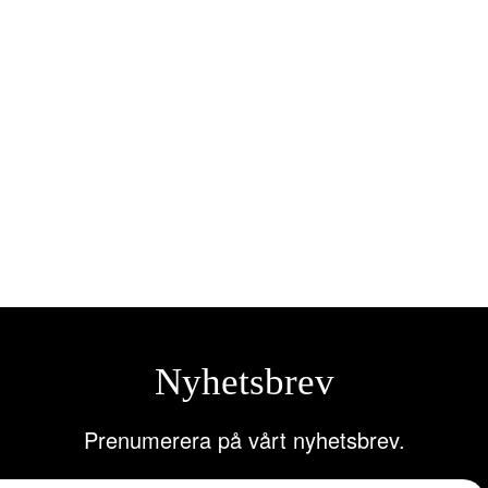
er 300N 300mm M6 8mm hål
Husvagnsskärmspegel
5
kr
675,00
kr
till i varukorg
Lägg till i varukorg
Nyhetsbrev
Prenumerera på vårt nyhetsbrev.