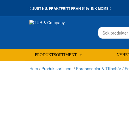
JUST NU,
FRAKTFRITT
FRÅN 619:- INK MOMS
Sök
efter:
PRODUKTSORTIMENT
NYHE
Hem
/
Produktsortiment
/
Fordonsdelar & Tillbehör
/
Fo