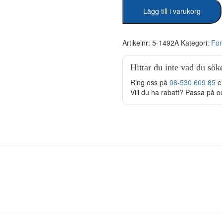
Spegelglas
Lägg till i varukorg
250x150
Plant
mängd
Artikelnr:
5-1492A
Kategori:
For
Hittar du inte vad du sök
Ring oss på
08-530 609 85
e
Vill du ha rabatt? Passa på o