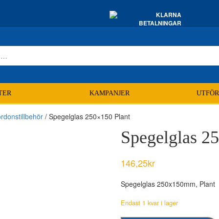
TER
KAMPANJER
UTFÖR
rdonstillbehör
/ Spegelglas 250×150 Plant
Spegelglas 2
146,25
kr
Spegelglas 250x150mm, Plant
Endast 1 kvar i lager