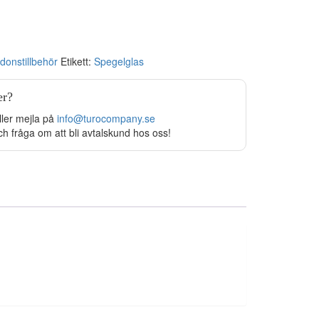
donstillbehör
Etikett:
Spegelglas
er?
ller mejla på
info@turocompany.se
ch fråga om att bli avtalskund hos oss!