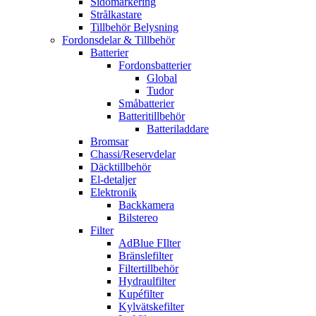
Sidomarkering
Strålkastare
Tillbehör Belysning
Fordonsdelar & Tillbehör
Batterier
Fordonsbatterier
Global
Tudor
Småbatterier
Batteritillbehör
Batteriladdare
Bromsar
Chassi/Reservdelar
Däcktillbehör
El-detaljer
Elektronik
Backkamera
Bilstereo
Filter
AdBlue FIlter
Bränslefilter
Filtertillbehör
Hydraulfilter
Kupéfilter
Kylvätskefilter