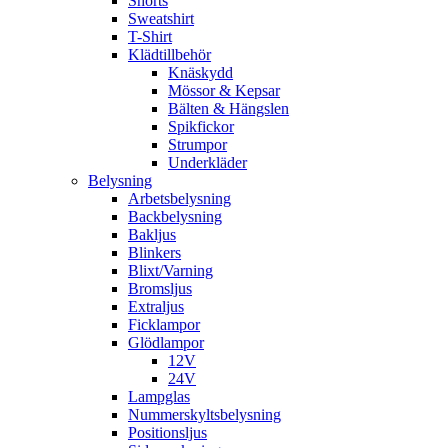
Shorts
Sweatshirt
T-Shirt
Klädtillbehör
Knäskydd
Mössor & Kepsar
Bälten & Hängslen
Spikfickor
Strumpor
Underkläder
Belysning
Arbetsbelysning
Backbelysning
Bakljus
Blinkers
Blixt/Varning
Bromsljus
Extraljus
Ficklampor
Glödlampor
12V
24V
Lampglas
Nummerskyltsbelysning
Positionsljus