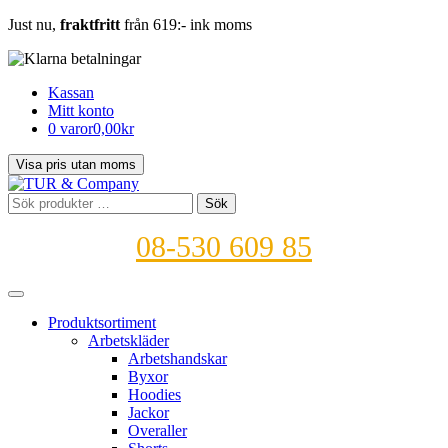
Just nu,
fraktfritt
från 619:- ink moms
Kassan
Mitt konto
0 varor
0,00kr
Sök
Sök
efter:
08-530 609 85
Produktsortiment
Arbetskläder
Arbetshandskar
Byxor
Hoodies
Jackor
Overaller