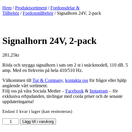
Hem
/
Produktsortiment
/
Fordonsdelar &
Tillbehör
/
Fordonstillbehör
/ Signalhorn 24V, 2-pack
Signalhorn 24V, 2-pack
281,25
kr
Röda och snygga signalhorn i sats om 2 st i snäckmodell, 110 dB. 5
amp. Med en frekvens på hela 410/510 Hz.
Välkommen till
Tur & Company
,
kontakta oss
för frågor eller hjälp
angående vårt sortiment.
Följ oss på våra Sociala Medier –
Facebook
&
Instagram
– för
exklusiva erbjudanden, tävlingar med coola priser och de senaste
uppdateringarna!
Endast 1 kvar i lager (kan restnoteras)
Signalhorn
Lägg till i varukorg
24V,
2-