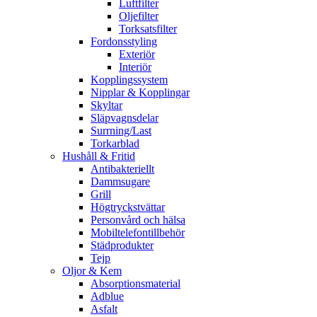
Luftfilter
Oljefilter
Torksatsfilter
Fordonsstyling
Exteriör
Interiör
Kopplingssystem
Nipplar & Kopplingar
Skyltar
Släpvagnsdelar
Surrning/Last
Torkarblad
Hushåll & Fritid
Antibakteriellt​
Dammsugare
Grill
Högtryckstvättar
Personvård och hälsa
Mobiltelefontillbehör
Städprodukter
Tejp
Oljor & Kem
Absorptionsmaterial
Adblue
Asfalt