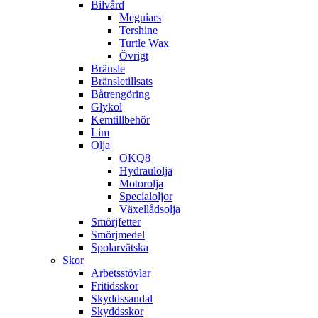
Bilvård
Meguiars
Tershine
Turtle Wax
Övrigt
Bränsle
Bränsletillsats
Båtrengöring
Glykol
Kemtillbehör
Lim
Olja
OKQ8
Hydraulolja
Motorolja
Specialoljor
Växellådsolja
Smörjfetter
Smörjmedel
Spolarvätska
Skor
Arbetsstövlar
Fritidsskor
Skyddssandal
Skyddsskor