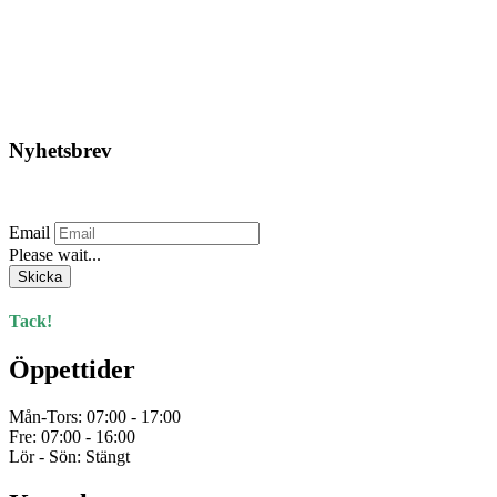
675,00
kr
Lägg till i varukorg
Nyhetsbrev
Prenumerera på vårt nyhetsbrev.
Email
Please wait...
Skicka
Tack!
Öppettider
Mån-Tors: 07:00 - 17:00
Fre: 07:00 - 16:00
Lör - Sön: Stängt