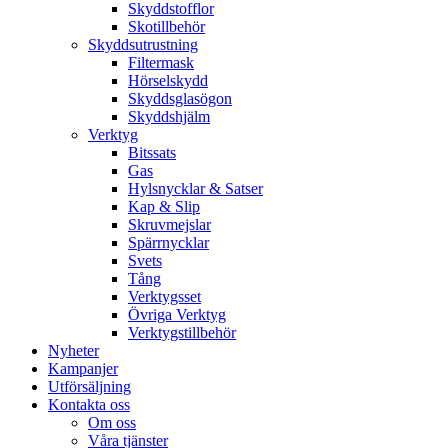
Skyddstofflor
Skotillbehör
Skyddsutrustning
Filtermask
Hörselskydd
Skyddsglasögon
Skyddshjälm
Verktyg
Bitssats
Gas
Hylsnycklar & Satser
Kap & Slip
Skruvmejslar
Spärrnycklar
Svets
Tång
Verktygsset
Övriga Verktyg
Verktygstillbehör
Nyheter
Kampanjer
Utförsäljning
Kontakta oss
Om oss
Våra tjänster