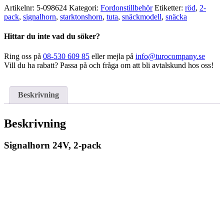
pack
Artikelnr:
5-098624
Kategori:
Fordonstillbehör
Etiketter:
röd
,
2-
mängd
pack
,
signalhorn
,
starktonshorn
,
tuta
,
snäckmodell
,
snäcka
Hittar du inte vad du söker?
Ring oss på
08-530 609 85
eller mejla på
info@turocompany.se
Vill du ha rabatt? Passa på och fråga om att bli avtalskund hos oss!
Beskrivning
Beskrivning
Signalhorn 24V, 2-pack
Husvagnsskärmspegel