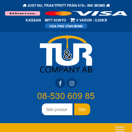
JUST NU,
FRAKTFRITT
FRÅN 619:- INK MOMS
KASSAN
MITT KONTO
0 VAROR
0,00KR
08-530 609 85
Sök
Sök
efter: