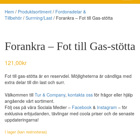
Hem
/
Produktsortiment
/
Fordonsdelar &
Tillbehör
/
Surrning/Last
/ Forankra – Fot till Gas-stötta
Forankra – Fot till Gas-stötta
121,00
kr
Fot till gas-stötta är en reservdel. Möjligheterna är oändliga med
extra delar till din last och surr.
Välkommen till
Tur & Company
,
kontakta oss
för frågor eller hjälp
angående vårt sortiment.
Följ oss på våra Sociala Medier –
Facebook
&
Instagram
– för
exklusiva erbjudanden, tävlingar med coola priser och de senaste
uppdateringarna!
I lager (kan restnoteras)