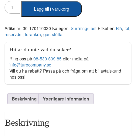
Forankra
Lägg till i varukorg
-
Fot
till
Gas-
Artikelnr:
30-170110030
Kategori:
Surrning/Last
Etiketter:
Blå
,
fot
,
stötta
reservdel
,
forankra
,
gas-stötta
mängd
Hittar du inte vad du söker?
Ring oss på
08-530 609 85
eller mejla på
info@turocompany.se
Vill du ha rabatt? Passa på och fråga om att bli avtalskund
hos oss!
Beskrivning
Ytterligare information
Beskrivning