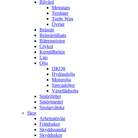
Bilvård
Meguiars
Tershine
Turtle Wax
Övrigt
Bränsle
Bränsletillsats
Båtrengöring
Glykol
Kemtillbehör
Lim
Olja
OKQ8
Hydraulolja
Motorolja
Specialoljor
Växellådsolja
Smörjfetter
Smörjmedel
Spolarvätska
Skor
Arbetsstövlar
Fritidsskor
Skyddssandal
Skyddsskor