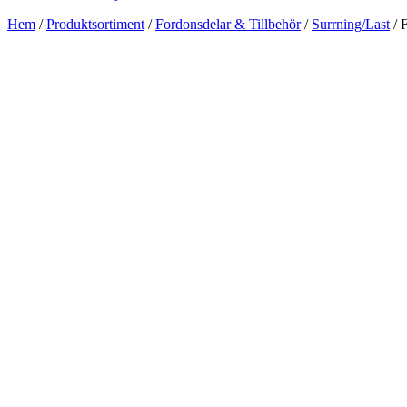
Hem
/
Produktsortiment
/
Fordonsdelar & Tillbehör
/
Surrning/Last
/ F