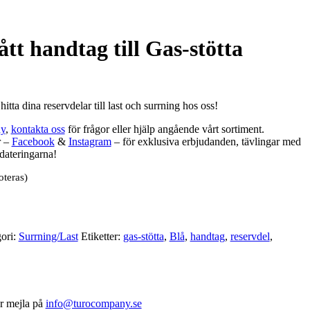
tt handtag till Gas-stötta
 hitta dina reservdelar till last och surrning hos oss!
y
,
kontakta oss
för frågor eller hjälp angående vårt sortiment.
r –
Facebook
&
Instagram
– för exklusiva erbjudanden, tävlingar med
dateringarna!
oteras)
ori:
Surrning/Last
Etiketter:
gas-stötta
,
Blå
,
handtag
,
reservdel
,
r mejla på
info@turocompany.se