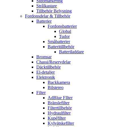
Sidomarkering
Strålkastare
Tillbehör Belysning
Fordonsdelar & Tillbehör
Batterier
Fordonsbatterier
Global
Tudor
Småbatterier
Batteritillbehör
Batteriladdare
Bromsar
Chassi/Reservdelar
Däcktillbehör
El-detaljer
Elektronik
Backkamera
Bilstereo
Filter
AdBlue FIlter
Bränslefilter
Filtertillbehör
Hydraulfilter
Kupéfilter
Kylvätskefilter