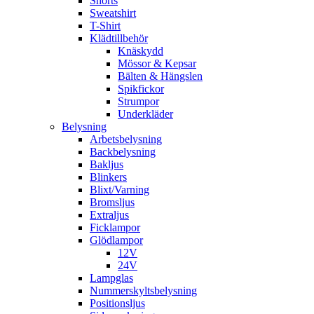
Shorts
Sweatshirt
T-Shirt
Klädtillbehör
Knäskydd
Mössor & Kepsar
Bälten & Hängslen
Spikfickor
Strumpor
Underkläder
Belysning
Arbetsbelysning
Backbelysning
Bakljus
Blinkers
Blixt/Varning
Bromsljus
Extraljus
Ficklampor
Glödlampor
12V
24V
Lampglas
Nummerskyltsbelysning
Positionsljus