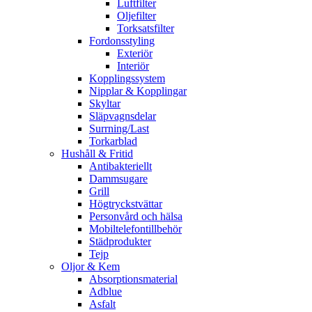
Luftfilter
Oljefilter
Torksatsfilter
Fordonsstyling
Exteriör
Interiör
Kopplingssystem
Nipplar & Kopplingar
Skyltar
Släpvagnsdelar
Surrning/Last
Torkarblad
Hushåll & Fritid
Antibakteriellt​
Dammsugare
Grill
Högtryckstvättar
Personvård och hälsa
Mobiltelefontillbehör
Städprodukter
Tejp
Oljor & Kem
Absorptionsmaterial
Adblue
Asfalt