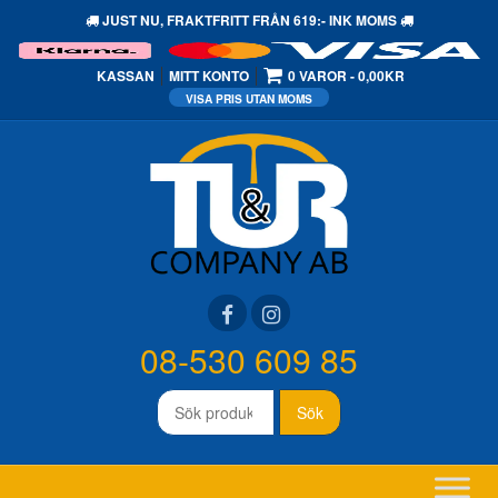
JUST NU,
FRAKTFRITT
FRÅN 619:- INK MOMS
KASSAN
MITT KONTO
0 VAROR
0,00KR
08-530 609 85
Sök
Sök
efter: