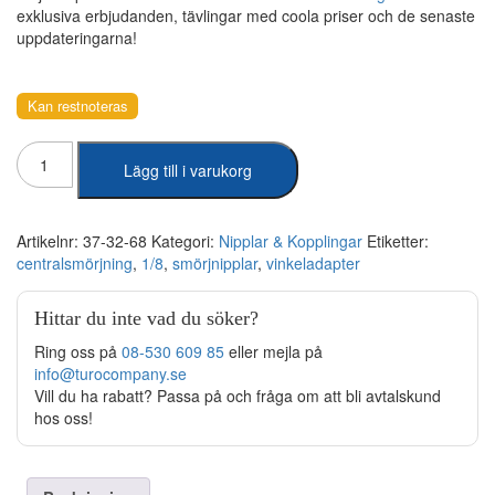
exklusiva erbjudanden, tävlingar med coola priser och de senaste
uppdateringarna!
Kan restnoteras
Vinkeladapter
Lägg till i varukorg
1/8-
1/8
centralsmörjning
mängd
Artikelnr:
37-32-68
Kategori:
Nipplar & Kopplingar
Etiketter:
centralsmörjning
,
1/8
,
smörjnipplar
,
vinkeladapter
Hittar du inte vad du söker?
Ring oss på
08-530 609 85
eller mejla på
info@turocompany.se
Vill du ha rabatt? Passa på och fråga om att bli avtalskund
hos oss!