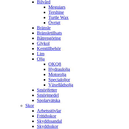
Bilvård
Meguiars
Tershine
Turtle Wax
Övrigt
Bränsle
Bränsletillsats
Båtrengöring
Glykol
Kemtillbehör
Lim
Olja
OKQ8
Hydraulolja
Motorolja
Specialoljor
Växellådsolja
Smörjfetter
Smörjmedel
Spolarvätska
Skor
Arbetsstövlar
Fritidsskor
Skyddssandal
Skyddsskor