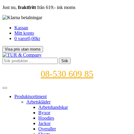
Just nu,
fraktfritt
från 619:- ink moms
Kassan
Mitt konto
0 varor
0,00kr
Sök
Sök
efter:
08-530 609 85
Produktsortiment
Arbetskläder
Arbetshandskar
Byxor
Hoodies
Jackor
Overaller