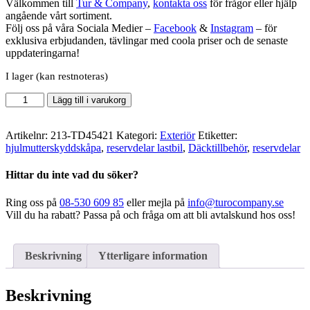
Välkommen till
Tur & Company
,
kontakta oss
för frågor eller hjälp
angående vårt sortiment.
Följ oss på våra Sociala Medier –
Facebook
&
Instagram
– för
exklusiva erbjudanden, tävlingar med coola priser och de senaste
uppdateringarna!
I lager (kan restnoteras)
Ize
Lägg till i varukorg
Frozen
-
Hjulmutterskyddskåpa
Artikelnr:
213-TD45421
Kategori:
Exteriör
Etiketter:
22,5
hjulmutterskyddskåpa
,
reservdelar lastbil
,
Däcktillbehör
,
reservdelar
tum
mängd
Hittar du inte vad du söker?
Ring oss på
08-530 609 85
eller mejla på
info@turocompany.se
Vill du ha rabatt? Passa på och fråga om att bli avtalskund hos oss!
Beskrivning
Ytterligare information
Beskrivning