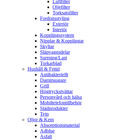
Luftfilter
Oljefilter
Torksatsfilter
Fordonsstyling
Exteriör
Interiör
Kopplingssystem
Nipplar & Kopplingar
Skyltar
Släpvagnsdelar
Surrning/Last
Torkarblad
Hushåll & Fritid
Antibakteriellt​
Dammsugare
Grill
Högtryckstvättar
Personvård och hälsa
Mobiltelefontillbehör
Städprodukter
Tejp
Oljor & Kem
Absorptionsmaterial
Adblue
Asfalt