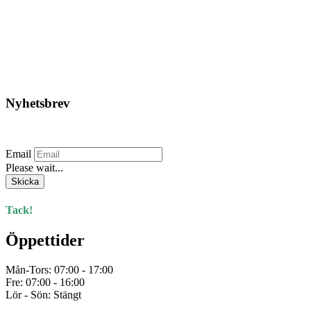
Det
Det
1.912,50
kr
999,00
kr
ursprungliga
nuvarande
priset
priset
Lägg till i varukorg
var:
är:
1.912,50kr.
999,00kr.
Nyhetsbrev
Prenumerera på vårt nyhetsbrev.
Email
Please wait...
Skicka
Tack!
Öppettider
Mån-Tors: 07:00 - 17:00
Fre: 07:00 - 16:00
Lör - Sön: Stängt