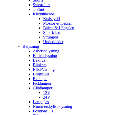
Shorts
Sweatshirt
T-Shirt
Klädtillbehör
Knäskydd
Mössor & Kepsar
Bälten & Hängslen
Spikfickor
Strumpor
Underkläder
Belysning
Arbetsbelysning
Backbelysning
Bakljus
Blinkers
Blixt/Varning
Bromsljus
Extraljus
Ficklampor
Glödlampor
12V
24V
Lampglas
Nummerskyltsbelysning
Positionsljus