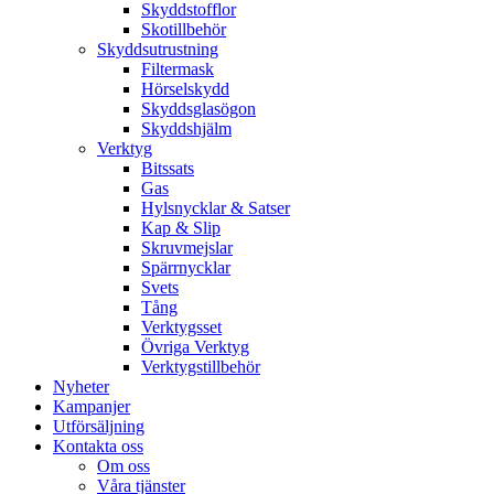
Skyddstofflor
Skotillbehör
Skyddsutrustning
Filtermask
Hörselskydd
Skyddsglasögon
Skyddshjälm
Verktyg
Bitssats
Gas
Hylsnycklar & Satser
Kap & Slip
Skruvmejslar
Spärrnycklar
Svets
Tång
Verktygsset
Övriga Verktyg
Verktygstillbehör
Nyheter
Kampanjer
Utförsäljning
Kontakta oss
Om oss
Våra tjänster