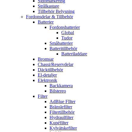
Sidomarkering
Strålkastare
Tillbehör Belysning
Fordonsdelar & Tillbehör
Batterier
Fordonsbatterier
Global
Tudor
Småbatterier
Batteritillbehör
Batteriladdare
Bromsar
Chassi/Reservdelar
Däcktillbehör
El-detaljer
Elektronik
Backkamera
Bilstereo
Filter
AdBlue FIlter
Bränslefilter
Filtertillbehör
Hydraulfilter
Kupéfilter
Kylvätskefilter