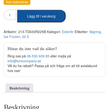
Kan restnoteras
Ize
Lägg till i varukorg
Frozen
-
Fälgring
22.5″
Artikelnr:
213-TD630R225B
Kategori:
Exteriör
Etiketter:
fälgring
,
mängd
Ize Frozen
,
22.5
Hittar du inte vad du söker?
Ring oss på
08-530 609 85
eller mejla på
info@turocompany.se
Vill du ha rabatt? Passa på och fråga om att bli avtalskund
hos oss!
Beskrivning
Beskrivning