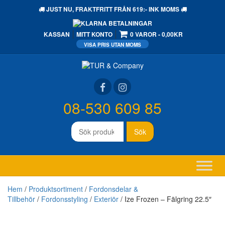
JUST NU,
FRAKTFRITT
FRÅN 619:- INK MOMS
KASSAN
MITT KONTO
0 VAROR
0,00KR
08-530 609 85
Sök
Sök
efter:
Hem
/
Produktsortiment
/
Fordonsdelar &
Tillbehör
/
Fordonsstyling
/
Exteriör
/ Ize Frozen – Fälgring 22.5″