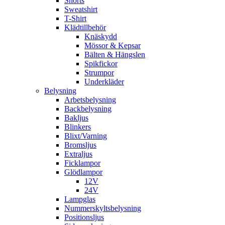
Shorts
Sweatshirt
T-Shirt
Klädtillbehör
Knäskydd
Mössor & Kepsar
Bälten & Hängslen
Spikfickor
Strumpor
Underkläder
Belysning
Arbetsbelysning
Backbelysning
Bakljus
Blinkers
Blixt/Varning
Bromsljus
Extraljus
Ficklampor
Glödlampor
12V
24V
Lampglas
Nummerskyltsbelysning
Positionsljus