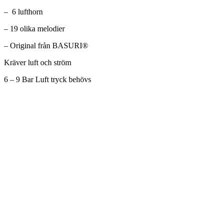
– 6 lufthorn
– 19 olika melodier
– Original från BASURI®
Kräver luft och ström
6 – 9 Bar Luft tryck behövs
Signalhorn Scania 24V
Tryckluft
Det
Det
1.912,50
kr
999,00
kr
ursprungliga
nuvarande
priset
priset
Lägg till i varukorg
var:
är:
1.912,50kr.
999,00kr.