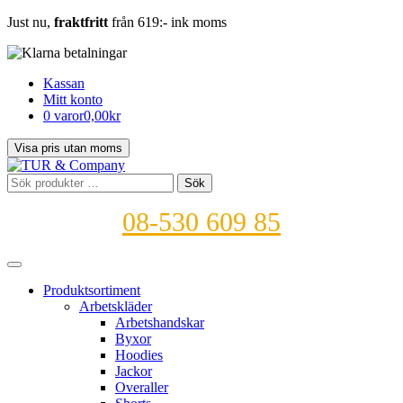
Just nu,
fraktfritt
från 619:- ink moms
Kassan
Mitt konto
0 varor
0,00kr
Sök
Sök
efter:
08-530 609 85
Produktsortiment
Arbetskläder
Arbetshandskar
Byxor
Hoodies
Jackor
Overaller