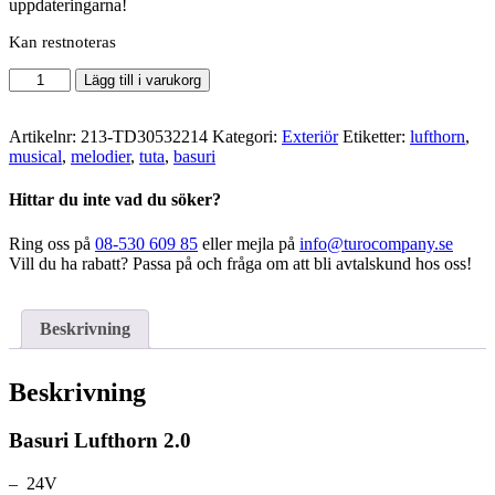
uppdateringarna!
Kan restnoteras
Basuri
Lägg till i varukorg
-
Musical
Lufthorn
Artikelnr:
213-TD30532214
Kategori:
Exteriör
Etiketter:
lufthorn
,
2.0
musical
,
melodier
,
tuta
,
basuri
mängd
Hittar du inte vad du söker?
Ring oss på
08-530 609 85
eller mejla på
info@turocompany.se
Vill du ha rabatt? Passa på och fråga om att bli avtalskund hos oss!
Beskrivning
Beskrivning
Basuri Lufthorn 2.0
– 24V