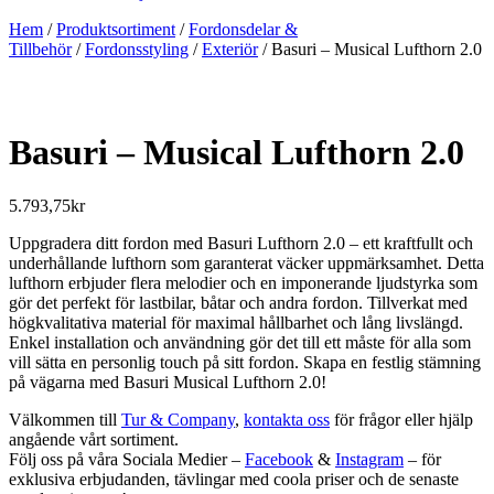
Hem
/
Produktsortiment
/
Fordonsdelar &
Tillbehör
/
Fordonsstyling
/
Exteriör
/ Basuri – Musical Lufthorn 2.0
Basuri – Musical Lufthorn 2.0
5.793,75
kr
Uppgradera ditt fordon med Basuri Lufthorn 2.0 – ett kraftfullt och
underhållande lufthorn som garanterat väcker uppmärksamhet. Detta
lufthorn erbjuder flera melodier och en imponerande ljudstyrka som
gör det perfekt för lastbilar, båtar och andra fordon. Tillverkat med
högkvalitativa material för maximal hållbarhet och lång livslängd.
Enkel installation och användning gör det till ett måste för alla som
vill sätta en personlig touch på sitt fordon. Skapa en festlig stämning
på vägarna med Basuri Musical Lufthorn 2.0!
Välkommen till
Tur & Company
,
kontakta oss
för frågor eller hjälp
angående vårt sortiment.
Följ oss på våra Sociala Medier –
Facebook
&
Instagram
– för
exklusiva erbjudanden, tävlingar med coola priser och de senaste