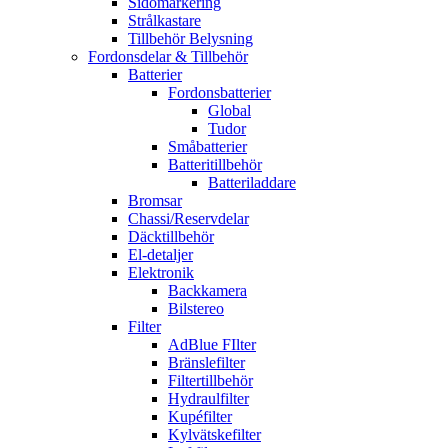
Sidomarkering
Strålkastare
Tillbehör Belysning
Fordonsdelar & Tillbehör
Batterier
Fordonsbatterier
Global
Tudor
Småbatterier
Batteritillbehör
Batteriladdare
Bromsar
Chassi/Reservdelar
Däcktillbehör
El-detaljer
Elektronik
Backkamera
Bilstereo
Filter
AdBlue FIlter
Bränslefilter
Filtertillbehör
Hydraulfilter
Kupéfilter
Kylvätskefilter