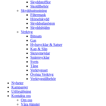
Skyddstofflor
Skotillbehör
Skyddsutrustning
Filtermask
Hörselskydd
Skyddsglasögon
Skyddshjälm
Verktyg
Bitssats
Gas
Hylsnycklar & Satser
Kap & Slip
Skruvmejslar
Spärrnycklar
Svets
Tång
Verktygsset
Övriga Verktyg
Verktygstillbehör
Nyheter
Kampanjer
Utförsäljning
Kontakta oss
Om oss
Våra tjänster