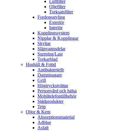
Luftfilter
Oljefilter
Torksatsfilter
Fordonsstyling
Exteriör
Interiör
Kopplingssystem
Nipplar & Kopplingar
Skyltar
Släpvagnsdelar
Surrning/Last
Torkarblad
Hushåll & Fritid
Antibakteriellt​
Dammsugare
Grill
Högtryckstvättar
Personvård och hälsa
Mobiltelefontillbehör
Städprodukter
Tejp
Oljor & Kem
Absorptionsmaterial
Adblue
Asfalt