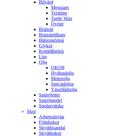
Bilvård
Meguiars
Tershine
Turtle Wax
Övrigt
Bränsle
Bränsletillsats
Båtrengöring
Glykol
Kemtillbehör
Lim
Olja
OKQ8
Hydraulolja
Motorolja
Specialoljor
Växellådsolja
Smörjfetter
Smörjmedel
Spolarvätska
Skor
Arbetsstövlar
Fritidsskor
Skyddssandal
Skyddsskor