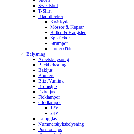
Shorts
Sweatshirt
T-Shirt
Klädtillbehör
Knäskydd
Mössor & Kepsar
Bälten & Hängslen
Spikfickor
Strumpor
Underkläder
Belysning
Arbetsbelysning
Backbelysning
Bakljus
Blinkers
Blixt/Varning
Bromsljus
Extraljus
Ficklampor
Glödlampor
12V
24V
Lampglas
Nummerskyltsbelysning
Positionsljus