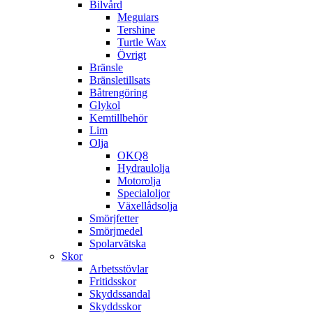
Bilvård
Meguiars
Tershine
Turtle Wax
Övrigt
Bränsle
Bränsletillsats
Båtrengöring
Glykol
Kemtillbehör
Lim
Olja
OKQ8
Hydraulolja
Motorolja
Specialoljor
Växellådsolja
Smörjfetter
Smörjmedel
Spolarvätska
Skor
Arbetsstövlar
Fritidsskor
Skyddssandal
Skyddsskor