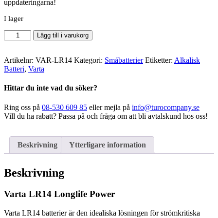
uppdateringarna!
I lager
Varta
Lägg till i varukorg
-
LR14
Longlife
Artikelnr:
VAR-LR14
Kategori:
Småbatterier
Etiketter:
Alkalisk
Power
Batteri
,
Varta
mängd
Hittar du inte vad du söker?
Ring oss på
08-530 609 85
eller mejla på
info@turocompany.se
Vill du ha rabatt? Passa på och fråga om att bli avtalskund hos oss!
Beskrivning
Ytterligare information
Beskrivning
Varta LR14 Longlife Power
Varta LR14 batterier är den idealiska lösningen för strömkritiska