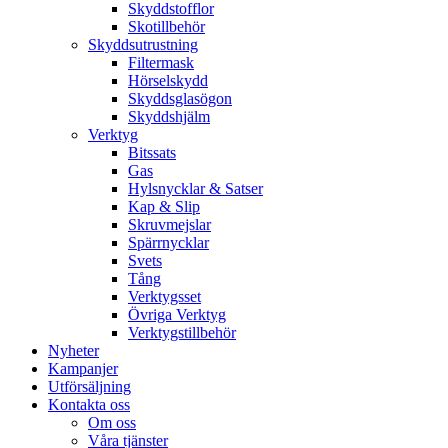
Skyddstofflor
Skotillbehör
Skyddsutrustning
Filtermask
Hörselskydd
Skyddsglasögon
Skyddshjälm
Verktyg
Bitssats
Gas
Hylsnycklar & Satser
Kap & Slip
Skruvmejslar
Spärrnycklar
Svets
Tång
Verktygsset
Övriga Verktyg
Verktygstillbehör
Nyheter
Kampanjer
Utförsäljning
Kontakta oss
Om oss
Våra tjänster