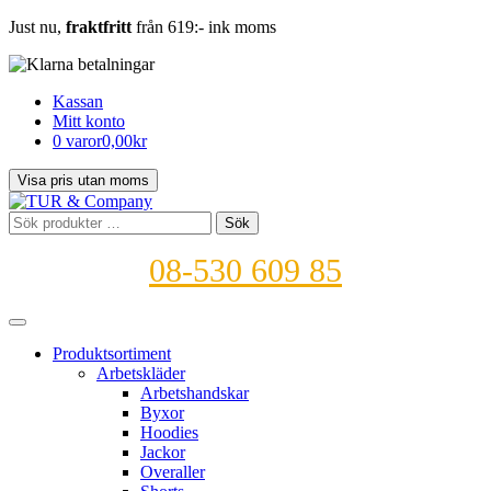
Just nu,
fraktfritt
från 619:- ink moms
Kassan
Mitt konto
0 varor
0,00kr
Sök
Sök
efter:
08-530 609 85
Produktsortiment
Arbetskläder
Arbetshandskar
Byxor
Hoodies
Jackor
Overaller