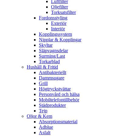
Luftfilter
Oljefilter
Torksatsfilter
Fordonsstyling
Exteriör
Interiör
Kopplingssystem
Nipplar & Kopplingar
Skyltar
Släpvagnsdelar
Surrning/Last
Torkarblad
Hushåll & Fritid
Antibakteriellt​
Dammsugare
Grill
Högtryckstvättar
Personvård och hälsa
Mobiltelefontillbehör
Städprodukter
Tejp
Oljor & Kem
Absorptionsmaterial
Adblue
Asfalt