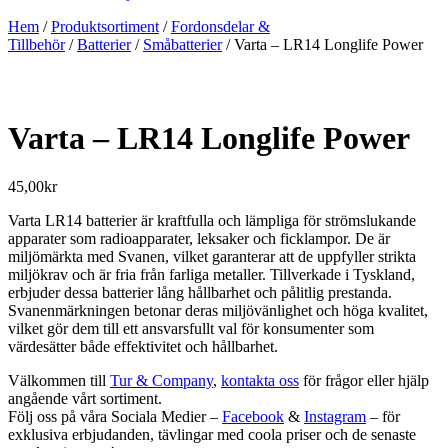
Hem
/
Produktsortiment
/
Fordonsdelar &
Tillbehör
/
Batterier
/
Småbatterier
/ Varta – LR14 Longlife Power
Varta – LR14 Longlife Power
45,00
kr
Varta LR14 batterier är kraftfulla och lämpliga för strömslukande
apparater som radioapparater, leksaker och ficklampor. De är
miljömärkta med Svanen, vilket garanterar att de uppfyller strikta
miljökrav och är fria från farliga metaller. Tillverkade i Tyskland,
erbjuder dessa batterier lång hållbarhet och pålitlig prestanda.
Svanenmärkningen betonar deras miljövänlighet och höga kvalitet,
vilket gör dem till ett ansvarsfullt val för konsumenter som
värdesätter både effektivitet och hållbarhet.
Välkommen till
Tur & Company
,
kontakta oss
för frågor eller hjälp
angående vårt sortiment.
Följ oss på våra Sociala Medier –
Facebook
&
Instagram
– för
exklusiva erbjudanden, tävlingar med coola priser och de senaste