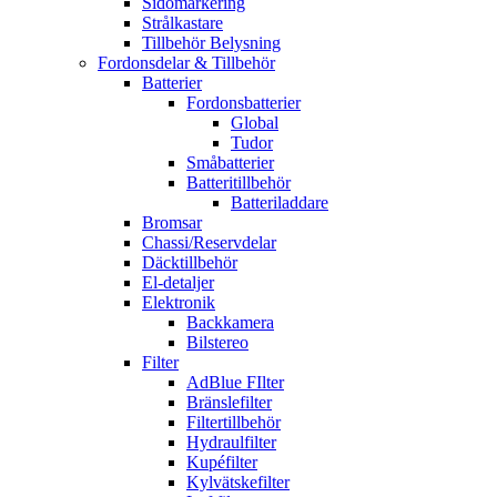
Sidomarkering
Strålkastare
Tillbehör Belysning
Fordonsdelar & Tillbehör
Batterier
Fordonsbatterier
Global
Tudor
Småbatterier
Batteritillbehör
Batteriladdare
Bromsar
Chassi/Reservdelar
Däcktillbehör
El-detaljer
Elektronik
Backkamera
Bilstereo
Filter
AdBlue FIlter
Bränslefilter
Filtertillbehör
Hydraulfilter
Kupéfilter
Kylvätskefilter