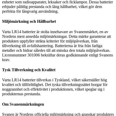
enheter som radioapparater, leksaker och ficklampor. Dessa batterier
erbjuder pålitlig prestanda och lång hållbarhet, vilket gör dem
perfekta för långvarig användning.
Miljömärkning och Hållbarhet
Varta LR14 batterier är stolta innehavare av Svanenmärket, en av
Nordens mest ansedda miljömärkningar. Detta märke garanterar att
produkten uppfyller strikta kriterier för miljöpåverkan, från
tillverkning till avfallshantering. Batterierna är fria från farliga
metaller och bidrar således till att minska den totala miljöpåverkan.
Licensnummer 301006 bekräftar deras godkännande enligt Svanens
krav.
Tysk Tillverkning och Kvalitet
Varta LR14 batterier tillverkas i Tyskland, vilket säkerställer hög
kvalitet och tillförlitlighet. Det tyska tillverkningssättet borgar för
noggrannhet och effektivitet i produktionen, vilket speglar sig i
produkternas prestanda.
Om Svanenmärkningen
Svanen är Nordens officiella miljömärkning och granskar produkters