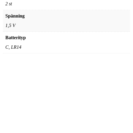
2 st
Spänning
1,5 V
Batterityp
C, LR14
Varta – Laddbara AA
batterier
185,00
kr
Lägg till i varukorg