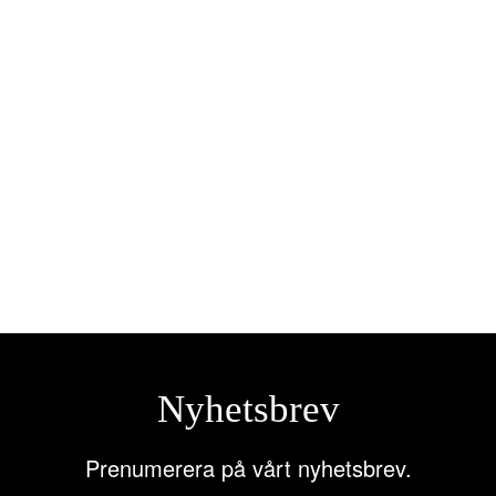
Longlife Power AAA-batterier, 8-
Varta – Longlife Power AA-batterier
pack
kr
55,00
kr
till i varukorg
Lägg till i varukorg
Nyhetsbrev
Prenumerera på vårt nyhetsbrev.