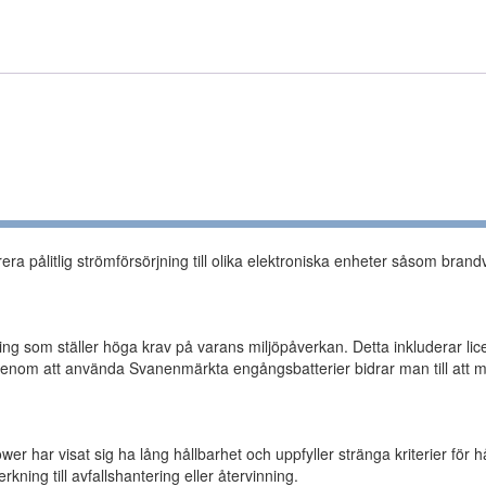
rera pålitlig strömförsörjning till olika elektroniska enheter såsom bra
ing som ställer höga krav på varans miljöpåverkan. Detta inkluderar li
 Genom att använda Svanenmärkta engångsbatterier bidrar man till att min
har visat sig ha lång hållbarhet och uppfyller stränga kriterier för hå
rkning till avfallshantering eller återvinning.