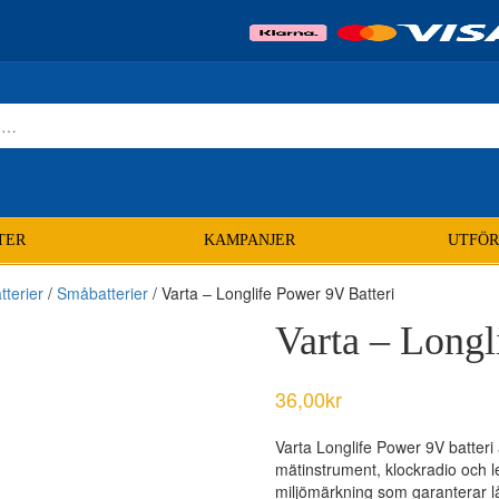
TER
KAMPANJER
UTFÖR
tterier
/
Småbatterier
/ Varta – Longlife Power 9V Batteri
Varta – Longl
36,00
kr
Varta Longlife Power 9V batteri
mätinstrument, klockradio och l
miljömärkning som garanterar låg