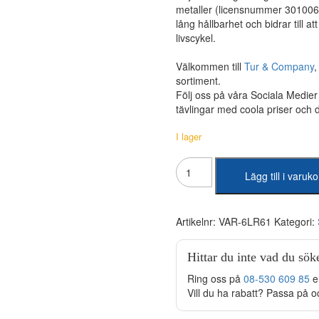
metaller (licensnummer 301006
lång hållbarhet och bidrar till a
livscykel.
Välkommen till
Tur & Company
sortiment.
Följ oss på våra Sociala Medie
tävlingar med coola priser och
I lager
Varta
Lägg till i varuk
-
Longlife
Power
9V
Artikelnr:
VAR-6LR61
Kategori:
Batteri
mängd
Hittar du inte vad du sök
Ring oss på
08-530 609 85
e
Vill du ha rabatt? Passa på o