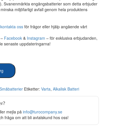
). Svanenmärkta engångsbatterier som detta erbjuder
tt minska miljöfarligt avfall genom hela produktens
,
kontakta oss
för frågor eller hjälp angående vårt
r –
Facebook
&
Instagram
– för exklusiva erbjudanden,
 de senaste uppdateringarna!
org
Småbatterier
Etiketter:
Varta
,
Alkalisk Batteri
er?
ller mejla på
info@turocompany.se
ch fråga om att bli avtalskund hos oss!