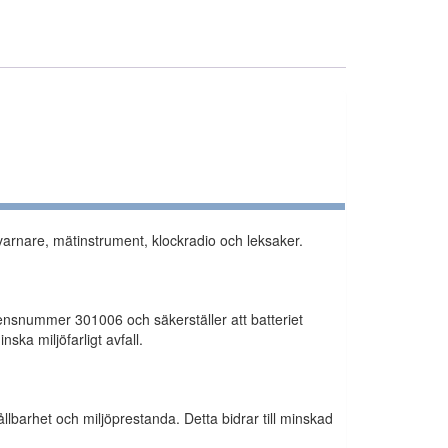
ndvarnare, mätinstrument, klockradio och leksaker.
censnummer 301006 och säkerställer att batteriet
ska miljöfarligt avfall.
llbarhet och miljöprestanda. Detta bidrar till minskad