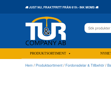
JUST NU,
FRAKTFRITT
FRÅN 619:- INK MOMS
Sök
efter:
PRODUKTSORTIMENT
NYHE
Hem
/
Produktsortiment
/
Fordonsdelar & Tillbehör
/
Ba