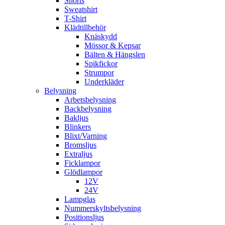
Shorts
Sweatshirt
T-Shirt
Klädtillbehör
Knäskydd
Mössor & Kepsar
Bälten & Hängslen
Spikfickor
Strumpor
Underkläder
Belysning
Arbetsbelysning
Backbelysning
Bakljus
Blinkers
Blixt/Varning
Bromsljus
Extraljus
Ficklampor
Glödlampor
12V
24V
Lampglas
Nummerskyltsbelysning
Positionsljus