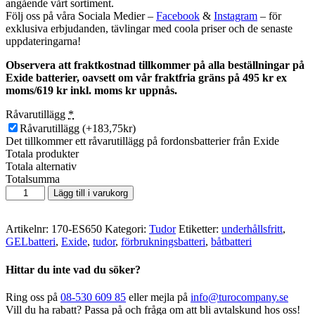
angående vårt sortiment.
Följ oss på våra Sociala Medier –
Facebook
&
Instagram
– för
exklusiva erbjudanden, tävlingar med coola priser och de senaste
uppdateringarna!
Observera att fraktkostnad tillkommer på alla beställningar på
Exide batterier, oavsett om vår fraktfria gräns på 495 kr ex
moms/619 kr inkl. moms kr uppnås.
Råvarutillägg
*
Råvarutillägg
(+183,75kr)
Det tillkommer ett råvarutillägg på fordonsbatterier från Exide
Totala produkter
Totala alternativ
Totalsumma
Exide
Lägg till i varukorg
GEL
ES650
mängd
Artikelnr:
170-ES650
Kategori:
Tudor
Etiketter:
underhållsfritt
,
GELbatteri
,
Exide
,
tudor
,
förbrukningsbatteri
,
båtbatteri
Hittar du inte vad du söker?
Ring oss på
08-530 609 85
eller mejla på
info@turocompany.se
Vill du ha rabatt? Passa på och fråga om att bli avtalskund hos oss!