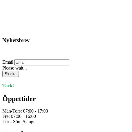
1.362,50
kr
Select options
Nyhetsbrev
Prenumerera på vårt nyhetsbrev.
Email
Please wait...
Skicka
Tack!
Öppettider
Mån-Tors: 07:00 - 17:00
Fre: 07:00 - 16:00
Lör - Sön: Stängt