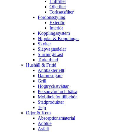
Luftfilter
Oljefilter
Torksatsfilter
Fordonsstyling
Exteriör
Interiör
Kopplingssystem
Nipplar & Kopplingar
Skyltar
Släpvagnsdelar
Surrning/Last
Torkarblad
Hushåll & Fritid
Antibakteriellt​
Dammsugare
Grill
Högtryckstvättar
Personvård och hälsa
Mobiltelefontillbehör
Städprodukter
Tejp
Oljor & Kem
Absorptionsmaterial
Adblue
Asfalt