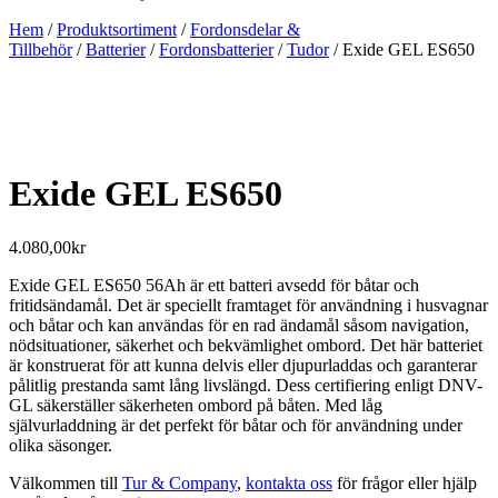
Hem
/
Produktsortiment
/
Fordonsdelar &
Tillbehör
/
Batterier
/
Fordonsbatterier
/
Tudor
/ Exide GEL ES650
Exide GEL ES650
4.080,00
kr
Exide GEL ES650 56Ah är ett batteri avsedd för båtar och
fritidsändamål. Det är speciellt framtaget för användning i husvagnar
och båtar och kan användas för en rad ändamål såsom navigation,
nödsituationer, säkerhet och bekvämlighet ombord. Det här batteriet
är konstruerat för att kunna delvis eller djupurladdas och garanterar
pålitlig prestanda samt lång livslängd. Dess certifiering enligt DNV-
GL säkerställer säkerheten ombord på båten. Med låg
självurladdning är det perfekt för båtar och för användning under
olika säsonger.
Välkommen till
Tur & Company
,
kontakta oss
för frågor eller hjälp