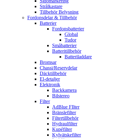
Sidomarkering
Strålkastare
Tillbehör Belysning
Fordonsdelar & Tillbehör
Batterier
Fordonsbatterier
Global
Tudor
Småbatterier
Batteritillbehör
Batteriladdare
Bromsar
Chassi/Reservdelar
Däcktillbehör
El-detaljer
Elektronik
Backkamera
Bilstereo
Filter
AdBlue FIlter
Bränslefilter
Filtertillbehör
Hydraulfilter
Kupéfilter
Kylvätskefilter