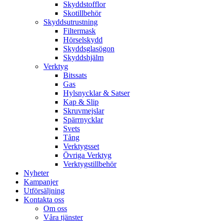
Skyddstofflor
Skotillbehör
Skyddsutrustning
Filtermask
Hörselskydd
Skyddsglasögon
Skyddshjälm
Verktyg
Bitssats
Gas
Hylsnycklar & Satser
Kap & Slip
Skruvmejslar
Spärrnycklar
Svets
Tång
Verktygsset
Övriga Verktyg
Verktygstillbehör
Nyheter
Kampanjer
Utförsäljning
Kontakta oss
Om oss
Våra tjänster