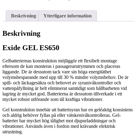
Beskrivning
Ytterligare information
Beskrivning
Exide GEL ES650
Gelbatteriernas konstruktion möjliggör ett flexibelt montage
eftersom de kan monteras i passagerarutrymmen och placeras
liggande. De är dessutom tack vare sin höga energitäthet
volymsbesparande med upp till 30 % mindre volymsbehov. De är
spill- och läckagesäkra och behovet av syranivåkontroller och
vattenpåfyllning är helt eliminerat samtidigt som hållbarheten vid
lagring är mycket god. Batterierna är dessutom tillverkade i ett
mycket robust utförande som tål kraftiga vibrationer.
Gel konstruktion innebär att batterisyran har en geléaktig konsistens
och aldrig behöver fyllas på eller vätskenivåkontrolleras. Gel-
batterier har mycket hög tålighet mot djupurladdningar och
vibrationer. Används även i fordon med krävande elektrisk
utrustning.