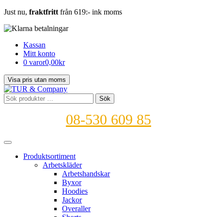
Just nu,
fraktfritt
från 619:- ink moms
Kassan
Mitt konto
0 varor
0,00kr
Sök
Sök
efter:
08-530 609 85
Produktsortiment
Arbetskläder
Arbetshandskar
Byxor
Hoodies
Jackor
Overaller