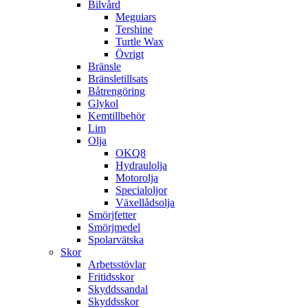
Bilvård
Meguiars
Tershine
Turtle Wax
Övrigt
Bränsle
Bränsletillsats
Båtrengöring
Glykol
Kemtillbehör
Lim
Olja
OKQ8
Hydraulolja
Motorolja
Specialoljor
Växellådsolja
Smörjfetter
Smörjmedel
Spolarvätska
Skor
Arbetsstövlar
Fritidsskor
Skyddssandal
Skyddsskor