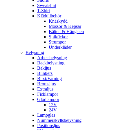
Shorts
Sweatshirt
T-Shirt
Klädtillbehör
Knäskydd
Mössor & Kepsar
Bälten & Hängslen
Spikfickor
Strumpor
Underkläder
Belysning
Arbetsbelysning
Backbelysning
Bakljus
Blinkers
Blixt/Varning
Bromsljus
Extraljus
Ficklampor
Glödlampor
12V
24V
Lampglas
Nummerskyltsbelysning
Positionsljus