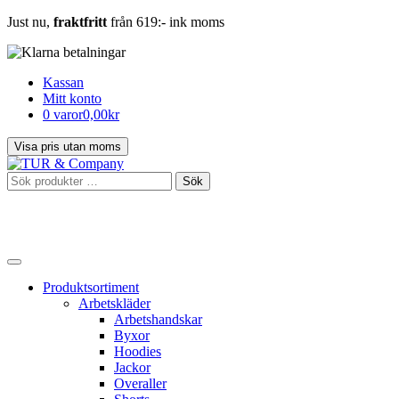
Just nu,
fraktfritt
från 619:- ink moms
Kassan
Mitt konto
0 varor
0,00kr
Sök
Sök
efter:
Produktsortiment
Arbetskläder
Arbetshandskar
Byxor
Hoodies
Jackor
Overaller