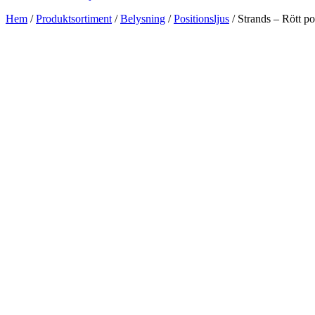
Hem
/
Produktsortiment
/
Belysning
/
Positionsljus
/ Strands – Rött pos