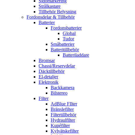
Sidomarkering
Strålkastare
Tillbehör Belysning
Fordonsdelar & Tillbehör
Batterier
Fordonsbatterier
Global
Tudor
Småbatterier
Batteritillbehör
Batteriladdare
Bromsar
Chassi/Reservdelar
Däcktillbehör
El-detaljer
Elektronik
Backkamera
Bilstereo
Filter
AdBlue FIlter
Bränslefilter
Filtertillbehör
Hydraulfilter
Kupéfilter
Kylvätskefilter