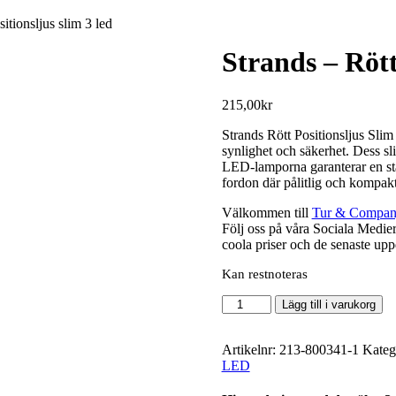
itionsljus slim 3 led
Strands – Rött
215,00
kr
Strands Rött Positionsljus Slim
synlighet och säkerhet. Dess sl
LED-lamporna garanterar en star
fordon där pålitlig och kompak
Välkommen till
Tur & Compan
Följ oss på våra Sociala Medie
coola priser och de senaste upp
Kan restnoteras
Strands
Lägg till i varukorg
-
Rött
positionsljus
Artikelnr:
213-800341-1
Kateg
slim
LED
3