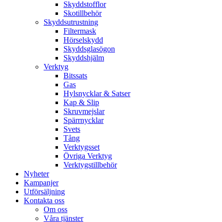
Skyddstofflor
Skotillbehör
Skyddsutrustning
Filtermask
Hörselskydd
Skyddsglasögon
Skyddshjälm
Verktyg
Bitssats
Gas
Hylsnycklar & Satser
Kap & Slip
Skruvmejslar
Spärrnycklar
Svets
Tång
Verktygsset
Övriga Verktyg
Verktygstillbehör
Nyheter
Kampanjer
Utförsäljning
Kontakta oss
Om oss
Våra tjänster