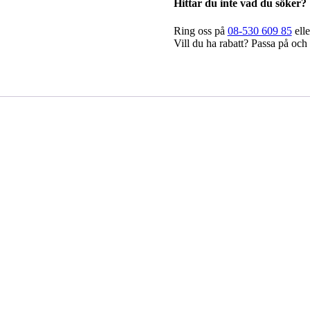
led
Hittar du inte vad du söker?
mängd
Ring oss på
08-530 609 85
elle
Vill du ha rabatt? Passa på och 
solskydd vänster
Strands – Arcum LED bar k
Det
kr
100W
gliga
nuvarande
priset
Det
Det
3.893,75
kr
1.947,50
kr
ukorg
är:
ursprungliga
nuvarande