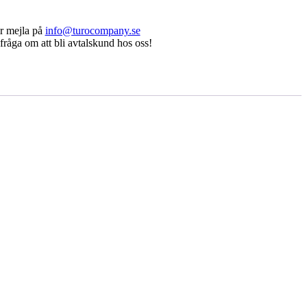
r mejla på
info@turocompany.se
fråga om att bli avtalskund hos oss!
urvad 20″
Swedstuff – Rött Positionsljus med LED
12-24 E-märkt IP 68
Det
Det
138,75
kr
62,50
kr
ursprungliga
nuvarande