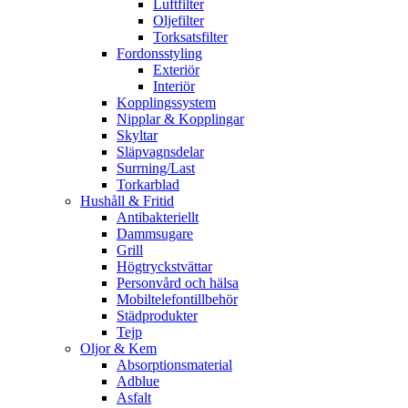
Luftfilter
Oljefilter
Torksatsfilter
Fordonsstyling
Exteriör
Interiör
Kopplingssystem
Nipplar & Kopplingar
Skyltar
Släpvagnsdelar
Surrning/Last
Torkarblad
Hushåll & Fritid
Antibakteriellt​
Dammsugare
Grill
Högtryckstvättar
Personvård och hälsa
Mobiltelefontillbehör
Städprodukter
Tejp
Oljor & Kem
Absorptionsmaterial
Adblue
Asfalt