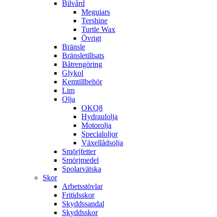
Bilvård
Meguiars
Tershine
Turtle Wax
Övrigt
Bränsle
Bränsletillsats
Båtrengöring
Glykol
Kemtillbehör
Lim
Olja
OKQ8
Hydraulolja
Motorolja
Specialoljor
Växellådsolja
Smörjfetter
Smörjmedel
Spolarvätska
Skor
Arbetsstövlar
Fritidsskor
Skyddssandal
Skyddsskor