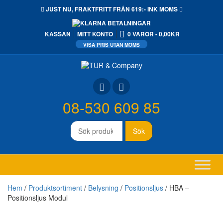
JUST NU,
FRAKTFRITT
FRÅN 619:- INK MOMS
KASSAN
MITT KONTO
0 VAROR
0,00KR
08-530 609 85
Sök
Sök
efter:
Hem
/
Produktsortiment
/
Belysning
/
Positionsljus
/ HBA –
Positionsljus Modul