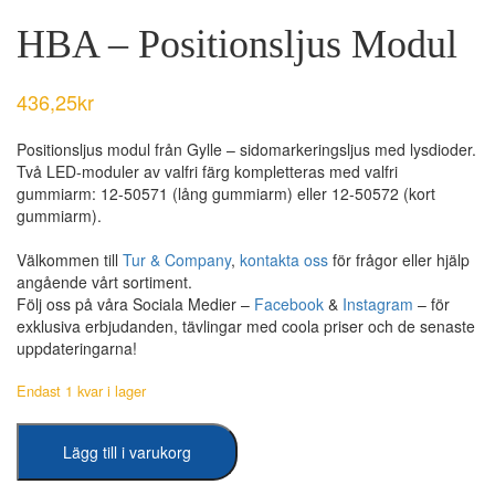
HBA – Positionsljus Modul
436,25
kr
Positionsljus modul från Gylle – sidomarkeringsljus med lysdioder.
Två LED-moduler av valfri färg kompletteras med valfri
gummiarm: 12-50571 (lång gummiarm) eller 12-50572 (kort
gummiarm).
Välkommen till
Tur & Company
,
kontakta oss
för frågor eller hjälp
angående vårt sortiment.
Följ oss på våra Sociala Medier –
Facebook
&
Instagram
– för
exklusiva erbjudanden, tävlingar med coola priser och de senaste
uppdateringarna!
Endast 1 kvar i lager
HBA
Lägg till i varukorg
-
Positionsljus