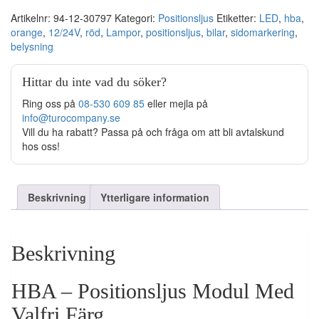
Modul
mängd
Artikelnr:
94-12-30797
Kategori:
Positionsljus
Etiketter:
LED
,
hba
,
orange
,
12/24V
,
röd
,
Lampor
,
positionsljus
,
bilar
,
sidomarkering
,
belysning
Hittar du inte vad du söker?
Ring oss på
08-530 609 85
eller mejla på
info@turocompany.se
Vill du ha rabatt? Passa på och fråga om att bli avtalskund
hos oss!
Beskrivning
Ytterligare information
Beskrivning
HBA – Positionsljus Modul Med
Valfri Färg