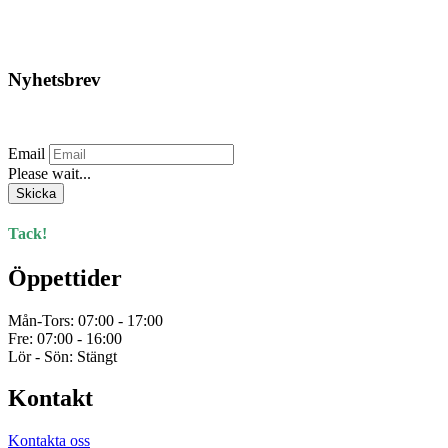
var:
är:
787,50kr.
623,75kr.
Nyhetsbrev
Prenumerera på vårt nyhetsbrev.
Email
Please wait...
Skicka
Tack!
Öppettider
Mån-Tors: 07:00 - 17:00
Fre: 07:00 - 16:00
Lör - Sön: Stängt
Kontakt
Kontakta oss