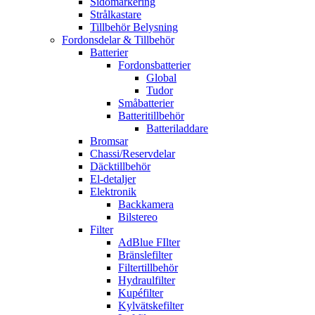
Sidomarkering
Strålkastare
Tillbehör Belysning
Fordonsdelar & Tillbehör
Batterier
Fordonsbatterier
Global
Tudor
Småbatterier
Batteritillbehör
Batteriladdare
Bromsar
Chassi/Reservdelar
Däcktillbehör
El-detaljer
Elektronik
Backkamera
Bilstereo
Filter
AdBlue FIlter
Bränslefilter
Filtertillbehör
Hydraulfilter
Kupéfilter
Kylvätskefilter