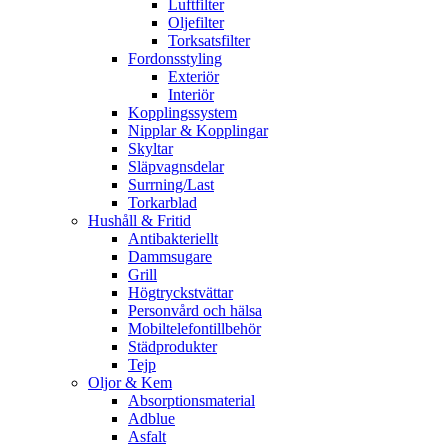
Luftfilter
Oljefilter
Torksatsfilter
Fordonsstyling
Exteriör
Interiör
Kopplingssystem
Nipplar & Kopplingar
Skyltar
Släpvagnsdelar
Surrning/Last
Torkarblad
Hushåll & Fritid
Antibakteriellt​
Dammsugare
Grill
Högtryckstvättar
Personvård och hälsa
Mobiltelefontillbehör
Städprodukter
Tejp
Oljor & Kem
Absorptionsmaterial
Adblue
Asfalt