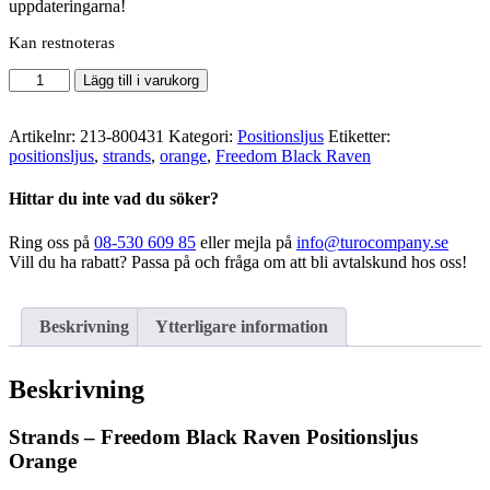
uppdateringarna!
Kan restnoteras
Strands
Lägg till i varukorg
-
Freedom
Black
Artikelnr:
213-800431
Kategori:
Positionsljus
Etiketter:
Raven
positionsljus
,
strands
,
orange
,
Freedom Black Raven
Positionsljus
Orange
Hittar du inte vad du söker?
mängd
Ring oss på
08-530 609 85
eller mejla på
info@turocompany.se
Vill du ha rabatt? Passa på och fråga om att bli avtalskund hos oss!
Beskrivning
Ytterligare information
Beskrivning
Strands – Freedom Black Raven Positionsljus
Orange