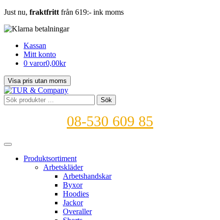
Just nu,
fraktfritt
från 619:- ink moms
Kassan
Mitt konto
0 varor
0,00kr
Sök
Sök
efter:
08-530 609 85
Produktsortiment
Arbetskläder
Arbetshandskar
Byxor
Hoodies
Jackor
Overaller