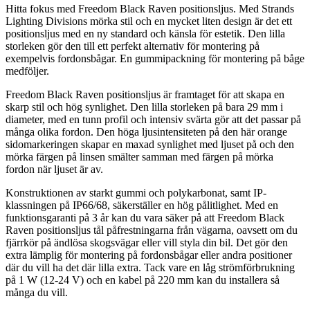
Hitta fokus med Freedom Black Raven positionsljus. Med Strands
Lighting Divisions mörka stil och en mycket liten design är det ett
positionsljus med en ny standard och känsla för estetik. Den lilla
storleken gör den till ett perfekt alternativ för montering på
exempelvis fordonsbågar. En gummipackning för montering på båge
medföljer.
Freedom Black Raven positionsljus är framtaget för att skapa en
skarp stil och hög synlighet. Den lilla storleken på bara 29 mm i
diameter, med en tunn profil och intensiv svärta gör att det passar på
många olika fordon. Den höga ljusintensiteten på den här orange
sidomarkeringen skapar en maxad synlighet med ljuset på och den
mörka färgen på linsen smälter samman med färgen på mörka
fordon när ljuset är av.
Konstruktionen av starkt gummi och polykarbonat, samt IP-
klassningen på IP66/68, säkerställer en hög pålitlighet. Med en
funktionsgaranti på 3 år kan du vara säker på att Freedom Black
Raven positionsljus tål påfrestningarna från vägarna, oavsett om du
fjärrkör på ändlösa skogsvägar eller vill styla din bil. Det gör den
extra lämplig för montering på fordonsbågar eller andra positioner
där du vill ha det där lilla extra. Tack vare en låg strömförbrukning
på 1 W (12-24 V) och en kabel på 220 mm kan du installera så
många du vill.