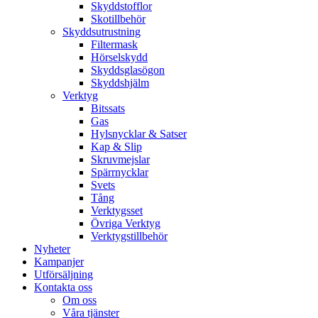
Skyddstofflor
Skotillbehör
Skyddsutrustning
Filtermask
Hörselskydd
Skyddsglasögon
Skyddshjälm
Verktyg
Bitssats
Gas
Hylsnycklar & Satser
Kap & Slip
Skruvmejslar
Spärrnycklar
Svets
Tång
Verktygsset
Övriga Verktyg
Verktygstillbehör
Nyheter
Kampanjer
Utförsäljning
Kontakta oss
Om oss
Våra tjänster