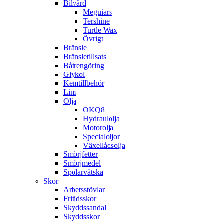
Bilvård
Meguiars
Tershine
Turtle Wax
Övrigt
Bränsle
Bränsletillsats
Båtrengöring
Glykol
Kemtillbehör
Lim
Olja
OKQ8
Hydraulolja
Motorolja
Specialoljor
Växellådsolja
Smörjfetter
Smörjmedel
Spolarvätska
Skor
Arbetsstövlar
Fritidsskor
Skyddssandal
Skyddsskor