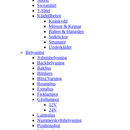
Shorts
Sweatshirt
T-Shirt
Klädtillbehör
Knäskydd
Mössor & Kepsar
Bälten & Hängslen
Spikfickor
Strumpor
Underkläder
Belysning
Arbetsbelysning
Backbelysning
Bakljus
Blinkers
Blixt/Varning
Bromsljus
Extraljus
Ficklampor
Glödlampor
12V
24V
Lampglas
Nummerskyltsbelysning
Positionsljus