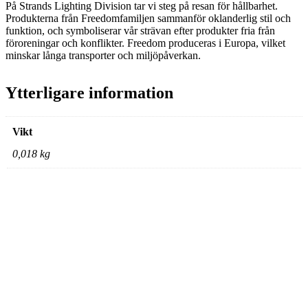
På Strands Lighting Division tar vi steg på resan för hållbarhet.
Produkterna från Freedomfamiljen sammanför oklanderlig stil och
funktion, och symboliserar vår strävan efter produkter fria från
föroreningar och konflikter. Freedom produceras i Europa, vilket
minskar långa transporter och miljöpåverkan.
Ytterligare information
Vikt
0,018 kg
Positionsljus solskydd vänster
Det
Det
787,50
kr
623,75
kr
ursprungliga
nuvarande
priset
priset
Lägg till i varukorg