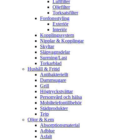
Luftfilter
Oljefilter
Torksatsfilter
Fordonsstyling
Exteriör
Interiör
Kopplingssystem
Nipplar & Kopplingar
Skyltar
Släpvagnsdelar
Surrning/Last
Torkarblad
Hushåll & Fritid
Antibakteriellt​
Dammsugare
Grill
Högtryckstvättar
Personvård och hälsa
Mobiltelefontillbehör
Städprodukter
Tejp
Oljor & Kem
Absorptionsmaterial
Adblue
Asfalt