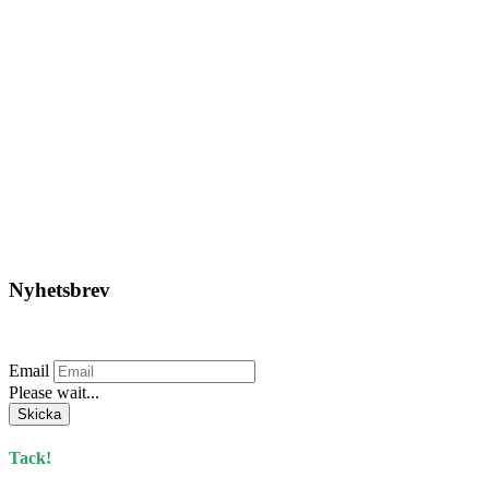
HBA – Rött Positionsljus
12/24V
268,75
kr
Lägg till i varukorg
Nyhetsbrev
Prenumerera på vårt nyhetsbrev.
Email
Please wait...
Skicka
Tack!