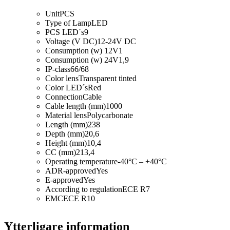
Unit
PCS
Type of Lamp
LED
PCS LED´s
9
Voltage (V DC)
12-24V DC
Consumption (w) 12V
1
Consumption (w) 24V
1,9
IP-class
66/68
Color lens
Transparent tinted
Color LED´s
Red
Connection
Cable
Cable length (mm)
1000
Material lens
Polycarbonate
Length (mm)
238
Depth (mm)
20,6
Height (mm)
10,4
CC (mm)
213,4
Operating temperature
-40°C – +40°C
ADR-approved
Yes
E-approved
Yes
According to regulation
ECE R7
EMC
ECE R10
Ytterligare information