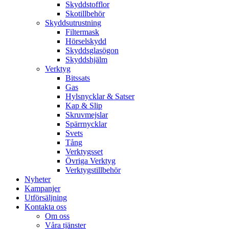
Skyddstofflor
Skotillbehör
Skyddsutrustning
Filtermask
Hörselskydd
Skyddsglasögon
Skyddshjälm
Verktyg
Bitssats
Gas
Hylsnycklar & Satser
Kap & Slip
Skruvmejslar
Spärrnycklar
Svets
Tång
Verktygsset
Övriga Verktyg
Verktygstillbehör
Nyheter
Kampanjer
Utförsäljning
Kontakta oss
Om oss
Våra tjänster