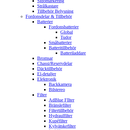
Sidomarkering
Strålkastare
Tillbehör Belysning
Fordonsdelar & Tillbehör
Batterier
Fordonsbatterier
Global
Tudor
Småbatterier
Batteritillbehör
Batteriladdare
Bromsar
Chassi/Reservdelar
Däcktillbehör
El-detaljer
Elektronik
Backkamera
Bilstereo
Filter
AdBlue FIlter
Bränslefilter
Filtertillbehör
Hydraulfilter
Kupéfilter
Kylvätskefilter