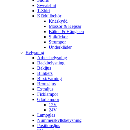
Shorts
Sweatshirt
T-Shirt
Klädtillbehör
Knäskydd
Mössor & Kepsar
Bälten & Hängslen
Spikfickor
Strumpor
Underkläder
Belysning
Arbetsbelysning
Backbelysning
Bakljus
Blinkers
Blixt/Varning
Bromsljus
Extraljus
Ficklampor
Glödlampor
12V
24V
Lampglas
Nummerskyltsbelysning
Positionsljus