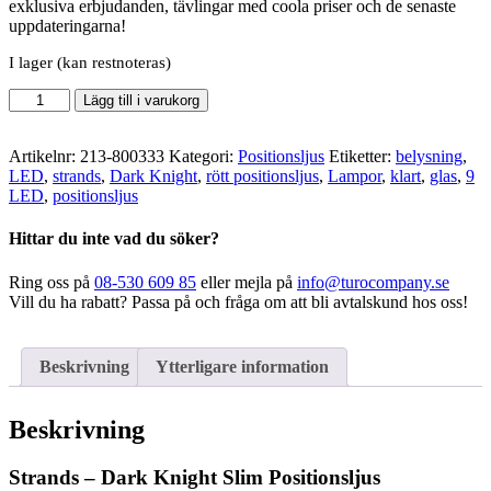
exklusiva erbjudanden, tävlingar med coola priser och de senaste
uppdateringarna!
I lager (kan restnoteras)
Strands
Lägg till i varukorg
-
Dark
Knight
Artikelnr:
213-800333
Kategori:
Positionsljus
Etiketter:
belysning
,
Slim
LED
,
strands
,
Dark Knight
,
rött positionsljus
,
Lampor
,
klart
,
glas
,
9
positionsljus
LED
,
positionsljus
9-
led
Hittar du inte vad du söker?
mängd
Ring oss på
08-530 609 85
eller mejla på
info@turocompany.se
Vill du ha rabatt? Passa på och fråga om att bli avtalskund hos oss!
Beskrivning
Ytterligare information
Beskrivning
Strands – Dark Knight Slim Positionsljus