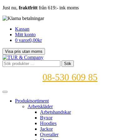
Just nu,
fraktfritt
från 619:- ink moms
Kassan
Mitt konto
0 varor
0,00kr
Sök
Sök
efter:
08-530 609 85
Produktsortiment
Arbetskläder
Arbetshandskar
Byxor
Hoodies
Jackor
Overaller