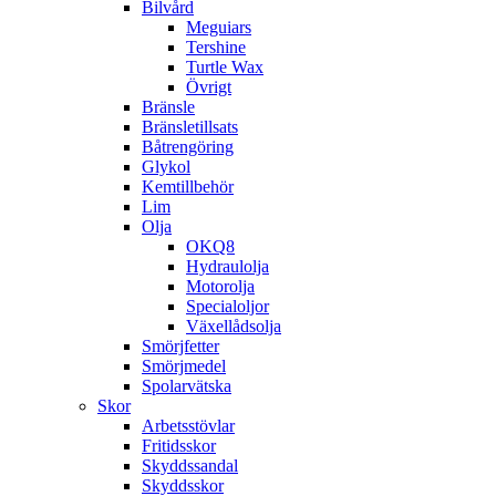
Bilvård
Meguiars
Tershine
Turtle Wax
Övrigt
Bränsle
Bränsletillsats
Båtrengöring
Glykol
Kemtillbehör
Lim
Olja
OKQ8
Hydraulolja
Motorolja
Specialoljor
Växellådsolja
Smörjfetter
Smörjmedel
Spolarvätska
Skor
Arbetsstövlar
Fritidsskor
Skyddssandal
Skyddsskor