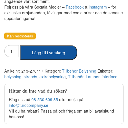
angående vårt sortiment.
Följ oss på våra Sociala Medier –
Facebook
&
Instagram
– för
exklusiva erbjudanden, tävlingar med coola priser och de senaste
uppdateringarna!
Kan restnoteras
Strands
Lägg till i varukorg
-
Can-
Bus
Interface
Artikelnr:
213-270417
Kategori:
Tillbehör Belysning
Etiketter:
Helljus
belysning
,
strands
,
extrabelysning
,
Tillbehör
,
Lampor
,
interface
mängd
Hittar du inte vad du söker?
Ring oss på
08-530 609 85
eller mejla på
info@turocompany.se
Vill du ha rabatt? Passa på och fråga om att bli avtalskund
hos oss!