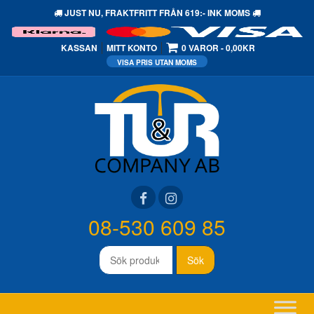
JUST NU,
FRAKTFRITT
FRÅN 619:- INK MOMS
KASSAN
MITT KONTO
0 VAROR
0,00KR
08-530 609 85
Sök
Sök
efter: