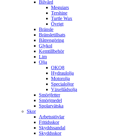
Bilvård
Meguiars
Tershine
Turtle Wax
Övrigt
Bränsle
Bränsletillsats
Båtrengöring
Glykol
Kemtillbehör
Lim
Olja
OKQ8
Hydraulolja
Motorolja
Specialoljor
Växellådsolja
Smörjfetter
Smörjmedel
Spolarvätska
Skor
Arbetsstövlar
Fritidsskor
Skyddssandal
Skyddsskor