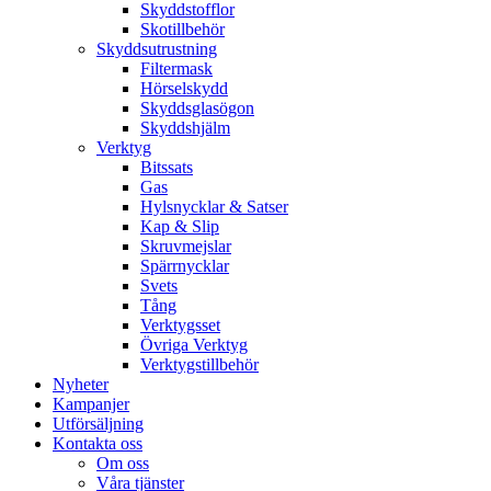
Skyddstofflor
Skotillbehör
Skyddsutrustning
Filtermask
Hörselskydd
Skyddsglasögon
Skyddshjälm
Verktyg
Bitssats
Gas
Hylsnycklar & Satser
Kap & Slip
Skruvmejslar
Spärrnycklar
Svets
Tång
Verktygsset
Övriga Verktyg
Verktygstillbehör
Nyheter
Kampanjer
Utförsäljning
Kontakta oss
Om oss
Våra tjänster