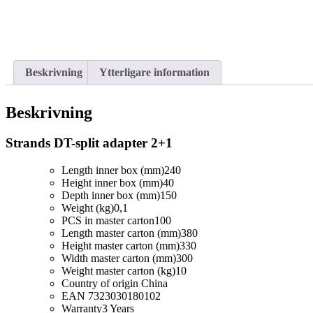
Beskrivning
Ytterligare information
Beskrivning
Strands DT-split adapter 2+1
Length inner box (mm)
240
Height inner box (mm)
40
Depth inner box (mm)
150
Weight (kg)
0,1
PCS in master carton
100
Length master carton (mm)
380
Height master carton (mm)
330
Width master carton (mm)
300
Weight master carton (kg)
10
Country of origin
China
EAN
7323030180102
Warranty
3 Years