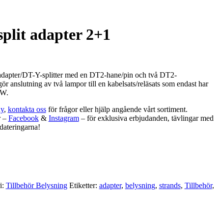
plit adapter 2+1
 adapter/DT-Y-splitter med en DT2-hane/pin och två DT2-
r anslutning av två lampor till en kabelsats/reläsats som endast har
4W.
y
,
kontakta oss
för frågor eller hjälp angående vårt sortiment.
r –
Facebook
&
Instagram
– för exklusiva erbjudanden, tävlingar med
dateringarna!
i:
Tillbehör Belysning
Etiketter:
adapter
,
belysning
,
strands
,
Tillbehör
,