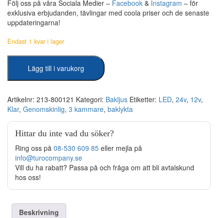
Följ oss på våra Sociala Medier –
Facebook
&
Instagram
– för
exklusiva erbjudanden, tävlingar med coola priser och de senaste
uppdateringarna!
Endast 1 kvar i lager
Baklykta
Lägg till i varukorg
3-
kammar
LED
Klarglas
Artikelnr:
213-800121
Kategori:
Bakljus
Etiketter:
LED
,
24v
,
12v
,
12/24V
Klar
,
Genomskinlig
,
3 kammare
,
baklykta
mängd
Hittar du inte vad du söker?
Ring oss på
08-530 609 85
eller mejla på
info@turocompany.se
Vill du ha rabatt? Passa på och fråga om att bli avtalskund
hos oss!
Beskrivning