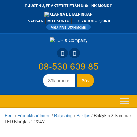
JUST NU,
FRAKTFRITT
FRÅN 619:- INK MOMS
KASSAN
MITT KONTO
0 VAROR
0,00KR
08-530 609 85
Sök
Sök
efter:
Hem
/
Produktsortiment
/
Belysning
/
Bakljus
/ Baklykta 3-kammar
LED Klarglas 12/24V