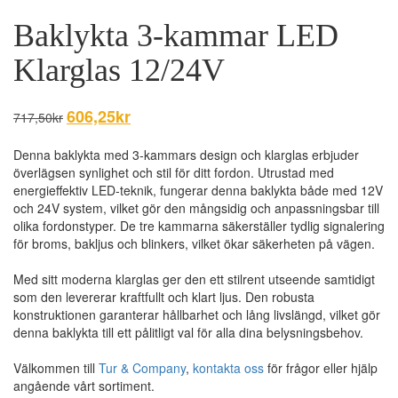
Baklykta 3-kammar LED
Klarglas 12/24V
Det
606,25
kr
Det
717,50
kr
ursprungliga
nuvarande
priset
priset
Denna baklykta med 3-kammars design och klarglas erbjuder
var:
är:
överlägsen synlighet och stil för ditt fordon. Utrustad med
717,50kr.
606,25kr.
energieffektiv LED-teknik, fungerar denna baklykta både med 12V
och 24V system, vilket gör den mångsidig och anpassningsbar till
olika fordonstyper. De tre kammarna säkerställer tydlig signalering
för broms, bakljus och blinkers, vilket ökar säkerheten på vägen.
Med sitt moderna klarglas ger den ett stilrent utseende samtidigt
som den levererar kraftfullt och klart ljus. Den robusta
konstruktionen garanterar hållbarhet och lång livslängd, vilket gör
denna baklykta till ett pålitligt val för alla dina belysningsbehov.
Välkommen till
Tur & Company
,
kontakta oss
för frågor eller hjälp
angående vårt sortiment.