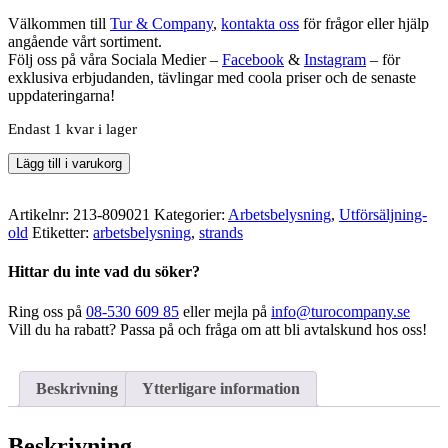
Välkommen till
Tur & Company
,
kontakta oss
för frågor eller hjälp
angående vårt sortiment.
Följ oss på våra Sociala Medier –
Facebook
&
Instagram
– för
exklusiva erbjudanden, tävlingar med coola priser och de senaste
uppdateringarna!
Endast 1 kvar i lager
Strands
Lägg till i varukorg
-
Arbetslampa
Med
Artikelnr:
213-809021
Kategorier:
Arbetsbelysning
,
Utförsäljning-
Värmelins
old
Etiketter:
arbetsbelysning
,
strands
40,5W
mängd
Hittar du inte vad du söker?
Ring oss på
08-530 609 85
eller mejla på
info@turocompany.se
Vill du ha rabatt? Passa på och fråga om att bli avtalskund hos oss!
Beskrivning
Ytterligare information
Beskrivning