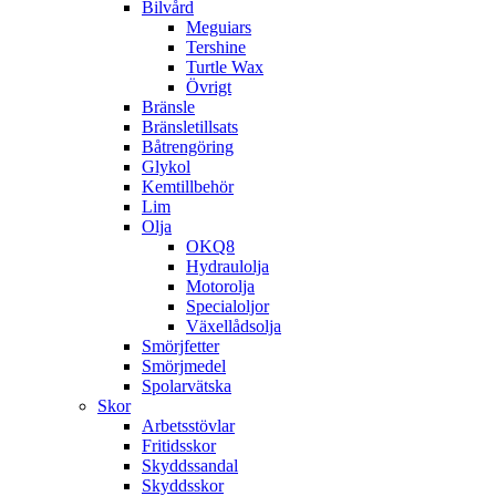
Bilvård
Meguiars
Tershine
Turtle Wax
Övrigt
Bränsle
Bränsletillsats
Båtrengöring
Glykol
Kemtillbehör
Lim
Olja
OKQ8
Hydraulolja
Motorolja
Specialoljor
Växellådsolja
Smörjfetter
Smörjmedel
Spolarvätska
Skor
Arbetsstövlar
Fritidsskor
Skyddssandal
Skyddsskor