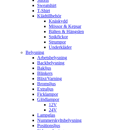
Shorts
Sweatshirt
T-Shirt
Klädtillbehör
Knäskydd
Mössor & Kepsar
Bälten & Hängslen
Spikfickor
Strumpor
Underkläder
Belysning
Arbetsbelysning
Backbelysning
Bakljus
Blinkers
Blixt/Varning
Bromsljus
Extraljus
Ficklampor
Glödlampor
12V
24V
Lampglas
Nummerskyltsbelysning
Positionsljus