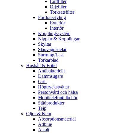
Luftfilter
Oljefilter
Torksatsfilter
Fordonsstyling
Exteriör
Interiör
Kopplingssystem
Nipplar & Kopplingar
Skyltar
Släpvagnsdelar
Surrning/Last
Torkarblad
Hushåll & Fritid
Antibakteriellt​
Dammsugare
Grill
Högtryckstvättar
Personvård och hälsa
Mobiltelefontillbehör
Städprodukter
Tejp
Oljor & Kem
Absorptionsmaterial
Adblue
Asfalt