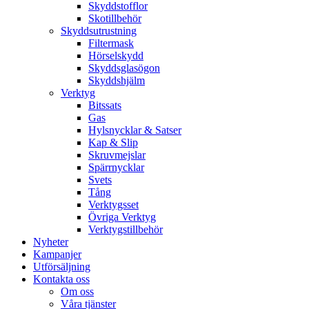
Skyddstofflor
Skotillbehör
Skyddsutrustning
Filtermask
Hörselskydd
Skyddsglasögon
Skyddshjälm
Verktyg
Bitssats
Gas
Hylsnycklar & Satser
Kap & Slip
Skruvmejslar
Spärrnycklar
Svets
Tång
Verktygsset
Övriga Verktyg
Verktygstillbehör
Nyheter
Kampanjer
Utförsäljning
Kontakta oss
Om oss
Våra tjänster