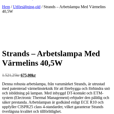
Hem
/
Utförsäljning-old
/ Strands – Arbetslampa Med Värmelins
40,5W
Strands – Arbetslampa Med
Värmelins 40,5W
Det
Det
1.521,25
kr
675,00
kr
ursprungliga
nuvarande
Denna robusta arbetslampa, från varumärket Strands, är utrustad
priset
priset
med patenterad värmelinsteknik för att förebygga och förhindra snö
var:
är:
och isbildning på lampan. Med inbyggd DT-kontakt och ETM-
1.521,25kr.
675,00kr.
system (Electronic Thermal Management) erbjuder den pålitlig och
säker prestanda. Arbetslampan är godkänd enligt ECE R10 och
uppfyller CISPR25 class 4-standarder, vilket garanterar Strands
överlägsna kvalitet och tillförlitlighet.