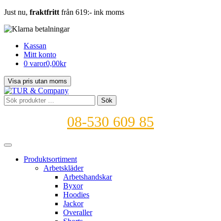
Just nu,
fraktfritt
från 619:- ink moms
Kassan
Mitt konto
0 varor
0,00kr
Sök
Sök
efter:
08-530 609 85
Produktsortiment
Arbetskläder
Arbetshandskar
Byxor
Hoodies
Jackor
Overaller