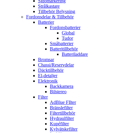
Sidomarkering
Strålkastare
Tillbehör Belysning
Fordonsdelar & Tillbehör
Batterier
Fordonsbatterier
Global
Tudor
Småbatterier
Batteritillbehör
Batteriladdare
Bromsar
Chassi/Reservdelar
Däcktillbehör
El-detaljer
Elektronik
Backkamera
Bilstereo
Filter
AdBlue FIlter
Bränslefilter
Filtertillbehör
Hydraulfilter
Kupéfilter
Kylvätskefilter