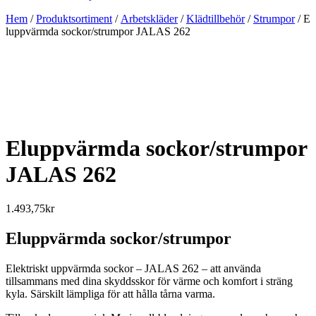
Hem
/
Produktsortiment
/
Arbetskläder
/
Klädtillbehör
/
Strumpor
/ E
luppvärmda sockor/strumpor JALAS 262
Eluppvärmda sockor/strumpor
JALAS 262
1.493,75
kr
Eluppvärmda sockor/strumpor
Elektriskt uppvärmda sockor – JALAS 262 – att använda
tillsammans med dina skyddsskor för värme och komfort i sträng
kyla. Särskilt lämpliga för att hålla tårna varma.