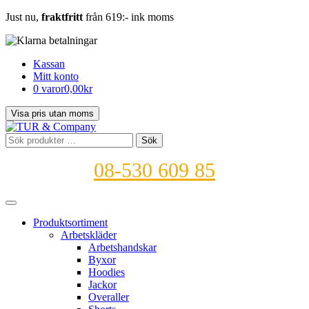
Just nu,
fraktfritt
från 619:- ink moms
Kassan
Mitt konto
0 varor
0,00kr
Sök
Sök
efter:
08-530 609 85
Produktsortiment
Arbetskläder
Arbetshandskar
Byxor
Hoodies
Jackor
Overaller