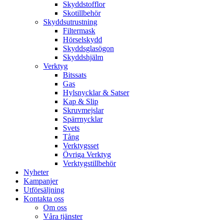
Skyddstofflor
Skotillbehör
Skyddsutrustning
Filtermask
Hörselskydd
Skyddsglasögon
Skyddshjälm
Verktyg
Bitssats
Gas
Hylsnycklar & Satser
Kap & Slip
Skruvmejslar
Spärrnycklar
Svets
Tång
Verktygsset
Övriga Verktyg
Verktygstillbehör
Nyheter
Kampanjer
Utförsäljning
Kontakta oss
Om oss
Våra tjänster