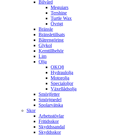
Bilvård
Meguiars
Tershine
Turtle Wax
Övrigt
Bränsle
Bränsletillsats
Båtrengöring
Glykol
Kemtillbehör
Lim
Olja
OKQ8
Hydraulolja
Motorolja
Specialoljor
Växellådsolja
Smörjfetter
Smörjmedel
Spolarvätska
Skor
Arbetsstövlar
Fritidsskor
Skyddssandal
Skyddsskor