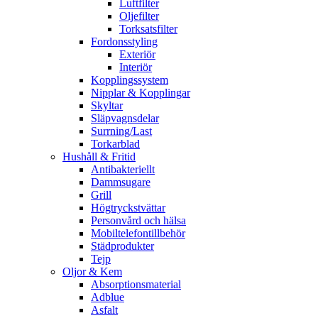
Luftfilter
Oljefilter
Torksatsfilter
Fordonsstyling
Exteriör
Interiör
Kopplingssystem
Nipplar & Kopplingar
Skyltar
Släpvagnsdelar
Surrning/Last
Torkarblad
Hushåll & Fritid
Antibakteriellt​
Dammsugare
Grill
Högtryckstvättar
Personvård och hälsa
Mobiltelefontillbehör
Städprodukter
Tejp
Oljor & Kem
Absorptionsmaterial
Adblue
Asfalt