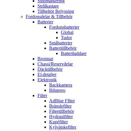
Sidomarkering
Strålkastare
Tillbehör Belysning
Fordonsdelar & Tillbehör
Batterier
Fordonsbatterier
Global
Tudor
Småbatterier
Batteritillbehör
Batteriladdare
Bromsar
Chassi/Reservdelar
Däcktillbehör
El-detaljer
Elektronik
Backkamera
Bilstereo
Filter
AdBlue FIlter
Bränslefilter
Filtertillbehör
Hydraulfilter
Kupéfilter
Kylvätskefilter