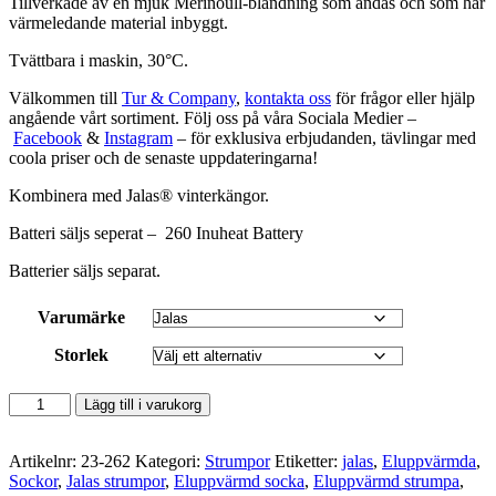
Tillverkade av en mjuk Merinoull-blandning som andas och som har
värmeledande material inbyggt.
Tvättbara i maskin, 30°C.
Välkommen till
Tur & Company
,
kontakta oss
för frågor eller hjälp
angående vårt sortiment. Följ oss på våra Sociala Medier –
Facebook
&
Instagram
– för exklusiva erbjudanden, tävlingar med
coola priser och de senaste uppdateringarna!
Kombinera med Jalas® vinterkängor.
Batteri säljs seperat – 260 Inuheat Battery
Batterier säljs separat.
Varumärke
Storlek
Eluppvärmda
Lägg till i varukorg
sockor/strumpor
JALAS
262
Artikelnr:
23-262
Kategori:
Strumpor
Etiketter:
jalas
,
Eluppvärmda
,
mängd
Sockor
,
Jalas strumpor
,
Eluppvärmd socka
,
Eluppvärmd strumpa
,