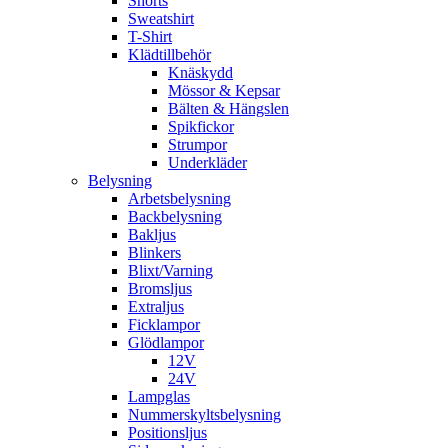
Shorts
Sweatshirt
T-Shirt
Klädtillbehör
Knäskydd
Mössor & Kepsar
Bälten & Hängslen
Spikfickor
Strumpor
Underkläder
Belysning
Arbetsbelysning
Backbelysning
Bakljus
Blinkers
Blixt/Varning
Bromsljus
Extraljus
Ficklampor
Glödlampor
12V
24V
Lampglas
Nummerskyltsbelysning
Positionsljus