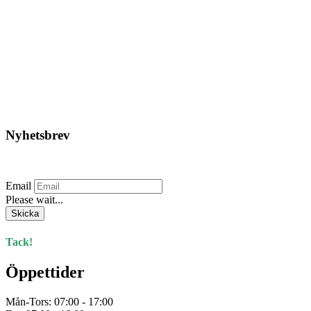
Inuheat BATTERY ONE
3.250,00
kr
Lägg till i varukorg
Nyhetsbrev
Prenumerera på vårt nyhetsbrev.
Email
Please wait...
Skicka
Tack!
Öppettider
Mån-Tors: 07:00 - 17:00