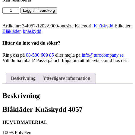
Kan restnoteras
Blåkläder
Lägg till i varukorg
-
Knäskydd
4057
Artikelnr:
3-4057-1202-9900-onesize
Kategori:
Knäskydd
Etiketter:
mängd
Blåkläder
,
knäskydd
Hittar du inte vad du söker?
Ring oss på
08-530 609 85
eller mejla på
info@turocompany.se
Vill du ha rabatt? Passa på och fråga om att bli avtalskund hos oss!
Beskrivning
Ytterligare information
Beskrivning
Blåkläder Knäskydd 4057
HUVUDMATERIAL
100% Polyeten