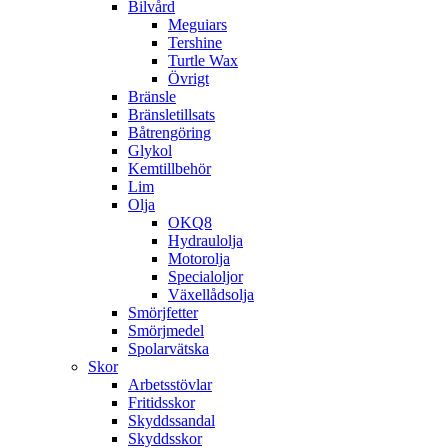
Bilvård
Meguiars
Tershine
Turtle Wax
Övrigt
Bränsle
Bränsletillsats
Båtrengöring
Glykol
Kemtillbehör
Lim
Olja
OKQ8
Hydraulolja
Motorolja
Specialoljor
Växellådsolja
Smörjfetter
Smörjmedel
Spolarvätska
Skor
Arbetsstövlar
Fritidsskor
Skyddssandal
Skyddsskor