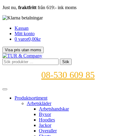
Just nu,
fraktfritt
från 619:- ink moms
Kassan
Mitt konto
0 varor
0,00kr
Sök
Sök
efter:
08-530 609 85
Produktsortiment
Arbetskläder
Arbetshandskar
Byxor
Hoodies
Jackor
Overaller