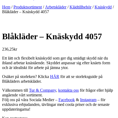
Hem
/
Produktsortiment
/
Arbetskläder
/
Klädtillbehör
/
Knäskydd
/
Blåkläder – Knäskydd 4057
Blåkläder – Knäskydd 4057
236,25
kr
Ett lätt och flexibelt knäskydd som ger dig smidigt skydd när du
ibland arbetar knästående. Skyddet anpassar sig efter knäets form
och är idealiskt för arbete på jämna ytor.
Osäker på storleken? Klicka
HÄR
för att se storleksguide på
Blåkläders arbetskläder.
Välkommen till
Tur & Company
,
kontakta oss
för frågor eller hjälp
angående vårt sortiment.
Följ oss på våra Sociala Medier –
Facebook
&
Instagram
– för
exklusiva erbjudanden, tävlingar med coola priser och de senaste
uppdateringarna!