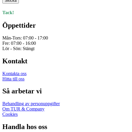
produktsidan
Skicka
Tack!
Öppettider
Mån-Tors: 07:00 - 17:00
Fre: 07:00 - 16:00
Lör - Sön: Stängt
Kontakt
Kontakta oss
Hitta till oss
Så arbetar vi
Behandling av personuppgifter
Om TUR & Company
Cookies
Handla hos oss