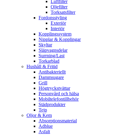
Luftfilter
Oljefilter
Torksatsfilter
Fordonsstyling
Exteriör
Interiör
Kopplingssystem
Nipplar & Kopplingar
Skyltar
Släpvagnsdelar
Surrning/Last
Torkarblad
Hushåll & Fritid
Antibakteriellt​
Dammsugare
Grill
Högtryckstvättar
Personvård och hälsa
Mobiltelefontillbehör
Städprodukter
Tejp
Oljor & Kem
Absorptionsmaterial
Adblue
Asfalt