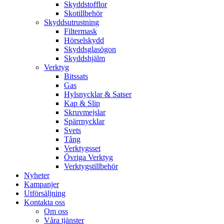
Skyddstofflor
Skotillbehör
Skyddsutrustning
Filtermask
Hörselskydd
Skyddsglasögon
Skyddshjälm
Verktyg
Bitssats
Gas
Hylsnycklar & Satser
Kap & Slip
Skruvmejslar
Spärrnycklar
Svets
Tång
Verktygsset
Övriga Verktyg
Verktygstillbehör
Nyheter
Kampanjer
Utförsäljning
Kontakta oss
Om oss
Våra tjänster