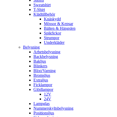
Shorts
Sweatshirt
T-Shirt
Klädtillbehör
Knäskydd
Mössor & Kepsar
Bälten & Hängslen
Spikfickor
Strumpor
Underkläder
Belysning
Arbetsbelysning
Backbelysning
Bakljus
Blinkers
Blixt/Varning
Bromsljus
Extraljus
Ficklampor
Glödlampor
12V
24V
Lampglas
Nummerskyltsbelysning
Positionsljus