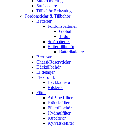
Sidomarkering
Strålkastare
Tillbehör Belysning
Fordonsdelar & Tillbehör
Batterier
Fordonsbatterier
Global
Tudor
Småbatterier
Batteritillbehör
Batteriladdare
Bromsar
Chassi/Reservdelar
Däcktillbehör
El-detaljer
Elektronik
Backkamera
Bilstereo
Filter
AdBlue FIlter
Bränslefilter
Filtertillbehör
Hydraulfilter
Kupéfilter
Kylvätskefilter