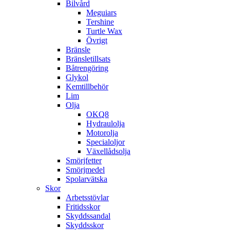
Bilvård
Meguiars
Tershine
Turtle Wax
Övrigt
Bränsle
Bränsletillsats
Båtrengöring
Glykol
Kemtillbehör
Lim
Olja
OKQ8
Hydraulolja
Motorolja
Specialoljor
Växellådsolja
Smörjfetter
Smörjmedel
Spolarvätska
Skor
Arbetsstövlar
Fritidsskor
Skyddssandal
Skyddsskor