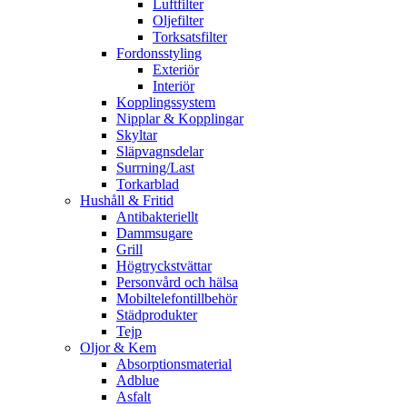
Luftfilter
Oljefilter
Torksatsfilter
Fordonsstyling
Exteriör
Interiör
Kopplingssystem
Nipplar & Kopplingar
Skyltar
Släpvagnsdelar
Surrning/Last
Torkarblad
Hushåll & Fritid
Antibakteriellt​
Dammsugare
Grill
Högtryckstvättar
Personvård och hälsa
Mobiltelefontillbehör
Städprodukter
Tejp
Oljor & Kem
Absorptionsmaterial
Adblue
Asfalt