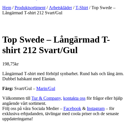
Hem
/
Produktsortiment
/
Arbetskläder
/
T-Shirt
/ Top Swede –
Långärmad T-shirt 212 Svart/Gul
Top Swede – Långärmad T-
shirt 212 Svart/Gul
198,75
kr
Långärmad T-shirt med förhöjd synbarhet. Rund hals och lång ärm.
Dubbel halskant med Elastan.
Färg:
Svart/Gul –
Marin/Gul
Välkommen till
Tur & Company
,
kontakta oss
för frågor eller hjälp
angående vårt sortiment.
Följ oss på våra Sociala Medier –
Facebook
&
Instagram
– för
exklusiva erbjudanden, tävlingar med coola priser och de senaste
uppdateringarna!