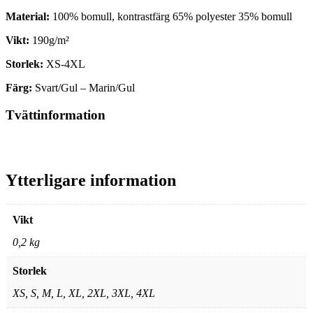
Material:
100% bomull, kontrastfärg 65% polyester 35% bomull
Vikt:
190g/m²
Storlek:
XS-4XL
Färg:
Svart/Gul – Marin/Gul
Tvättinformation
Ytterligare information
Vikt
0,2 kg
Storlek
XS, S, M, L, XL, 2XL, 3XL, 4XL