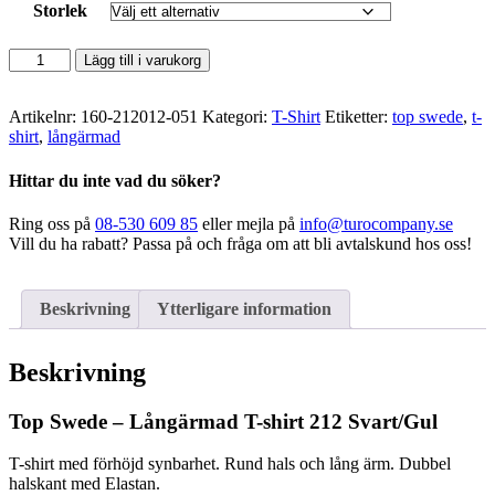
Storlek
Top
Lägg till i varukorg
Swede
-
Långärmad
Artikelnr:
160-212012-051
Kategori:
T-Shirt
Etiketter:
top swede
,
t-
T-
shirt
,
långärmad
shirt
212
Hittar du inte vad du söker?
Svart/Gul
mängd
Ring oss på
08-530 609 85
eller mejla på
info@turocompany.se
Vill du ha rabatt? Passa på och fråga om att bli avtalskund hos oss!
Beskrivning
Ytterligare information
Beskrivning
Top Swede – Långärmad T-shirt 212 Svart/Gul
T-shirt med förhöjd synbarhet. Rund hals och lång ärm. Dubbel
halskant med Elastan.