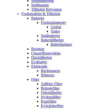
Sidomarkering
Strålkastare
Tillbehör Belysning
Fordonsdelar & Tillbehör
Batterier
Fordonsbatterier
Global
Tudor
Småbatterier
Batteritillbehör
Batteriladdare
Bromsar
Chassi/Reservdelar
Däcktillbehör
El-detaljer
Elektronik
Backkamera
Bilstereo
Filter
AdBlue FIlter
Bränslefilter
Filtertillbehör
Hydraulfilter
Kupéfilter
Kylvätskefilter