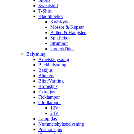
Shorts
Sweatshirt
T-Shirt
Klädtillbehör
Knäskydd
Mössor & Kepsar
Bälten & Hängslen
Spikfickor
Strumpor
Underkläder
Belysning
Arbetsbelysning
Backbelysning
Bakljus
Blinkers
Blixt/Varning
Bromsljus
Extraljus
Ficklampor
Glödlampor
12V
24V
Lampglas
Nummerskyltsbelysning
Positionsljus