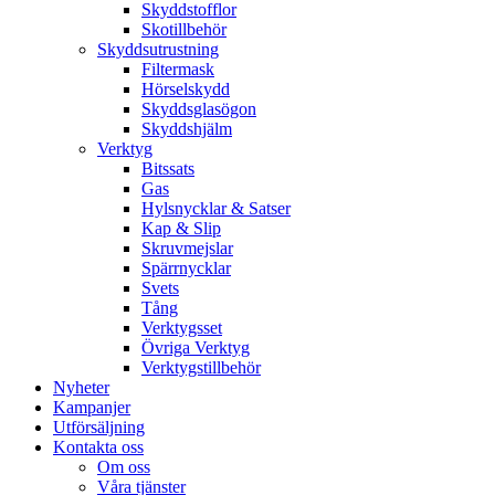
Skyddstofflor
Skotillbehör
Skyddsutrustning
Filtermask
Hörselskydd
Skyddsglasögon
Skyddshjälm
Verktyg
Bitssats
Gas
Hylsnycklar & Satser
Kap & Slip
Skruvmejslar
Spärrnycklar
Svets
Tång
Verktygsset
Övriga Verktyg
Verktygstillbehör
Nyheter
Kampanjer
Utförsäljning
Kontakta oss
Om oss
Våra tjänster