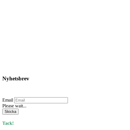
Tee Jays – Urban Luxury Tee
Style 1150 Svart
Läs mer
Nyhetsbrev
Prenumerera på vårt nyhetsbrev.
Email
Please wait...
Skicka
Tack!