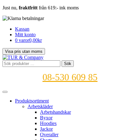
Just nu,
fraktfritt
från 619:- ink moms
Kassan
Mitt konto
0 varor
0,00kr
Sök
Sök
efter:
08-530 609 85
Produktsortiment
Arbetskläder
Arbetshandskar
Byxor
Hoodies
Jackor
Overaller