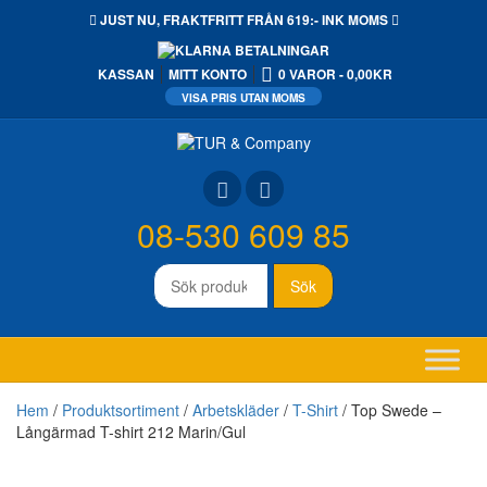
JUST NU,
FRAKTFRITT
FRÅN 619:- INK MOMS
KASSAN
MITT KONTO
0 VAROR
0,00KR
08-530 609 85
Sök
Sök
efter:
Hem
/
Produktsortiment
/
Arbetskläder
/
T-Shirt
/ Top Swede –
Långärmad T-shirt 212 Marin/Gul