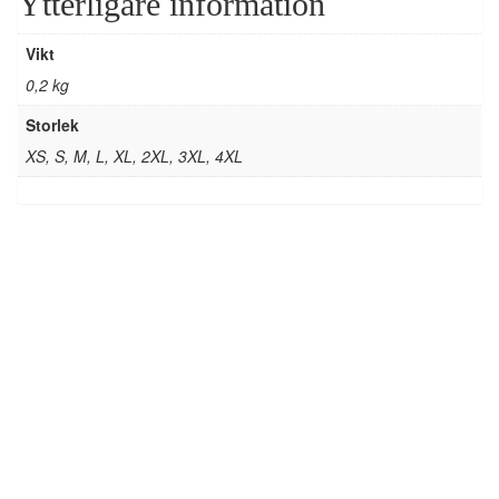
Ytterligare information
Vikt
0,2 kg
Storlek
XS, S, M, L, XL, 2XL, 3XL, 4XL
Tee Jays – Urban Luxury Tee Style
1150 Svart
Läs mer