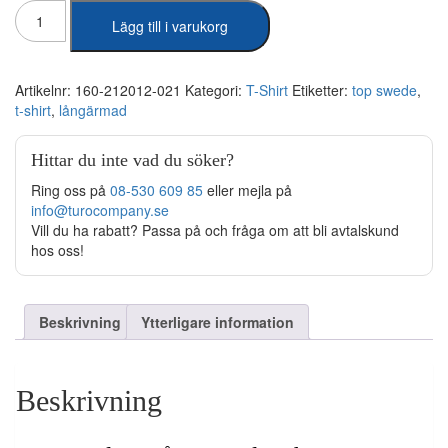
Top
Lägg till i varukorg
Swede
-
Långärmad
T-
Artikelnr:
160-212012-021
Kategori:
T-Shirt
Etiketter:
top swede
,
shirt
t-shirt
,
långärmad
212
Marin/Gul
Hittar du inte vad du söker?
mängd
Ring oss på
08-530 609 85
eller mejla på
info@turocompany.se
Vill du ha rabatt? Passa på och fråga om att bli avtalskund
hos oss!
Beskrivning
Ytterligare information
Beskrivning