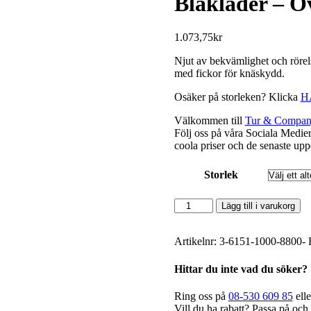
Blåkläder – O
1.073,75
kr
Njut av bekvämlighet och rörel
med fickor för knäskydd.
Osäker på storleken? Klicka
H
Välkommen till
Tur & Compan
Följ oss på våra Sociala Medie
coola priser och de senaste upp
Storlek
Blåkläder
Lägg till i varukorg
-
Overall
Med
Artikelnr:
3-6151-1000-8800-
Knäskyddsficka
mängd
Hittar du inte vad du söker?
Ring oss på
08-530 609 85
elle
Vill du ha rabatt? Passa på och 