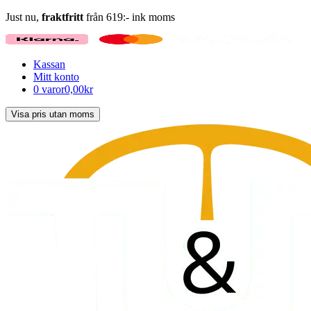
Just nu,
fraktfritt
från 619:- ink moms
Kassan
Mitt konto
0 varor
0,00kr