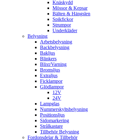
Knäskydd
Mössor & Kepsar
Bälten & Hängslen
Spikfickor
Strumpor
Underkläder
Belysning
Arbetsbelysning
Backbelysning
Bakljus
Blinkers
Blixt/Varning
Bromsljus
Extraljus
Ficklampor
Glödlampor
12V
24V
Lampglas
Nummerskyltsbelysning
Positionsljus
Sidomarkering
Strålkastare
Tillbehör Belysning
Fordonsdelar & Tillbehör