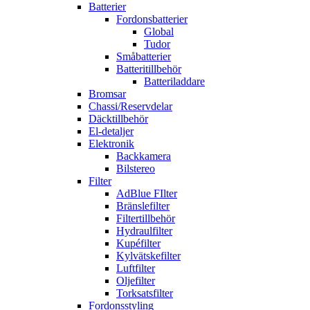
Batterier
Fordonsbatterier
Global
Tudor
Småbatterier
Batteritillbehör
Batteriladdare
Bromsar
Chassi/Reservdelar
Däcktillbehör
El-detaljer
Elektronik
Backkamera
Bilstereo
Filter
AdBlue FIlter
Bränslefilter
Filtertillbehör
Hydraulfilter
Kupéfilter
Kylvätskefilter
Luftfilter
Oljefilter
Torksatsfilter
Fordonsstyling