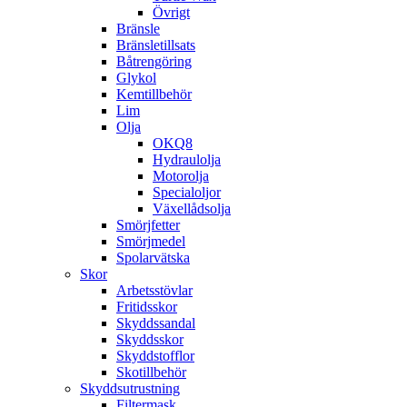
Övrigt
Bränsle
Bränsletillsats
Båtrengöring
Glykol
Kemtillbehör
Lim
Olja
OKQ8
Hydraulolja
Motorolja
Specialoljor
Växellådsolja
Smörjfetter
Smörjmedel
Spolarvätska
Skor
Arbetsstövlar
Fritidsskor
Skyddssandal
Skyddsskor
Skyddstofflor
Skotillbehör
Skyddsutrustning
Filtermask