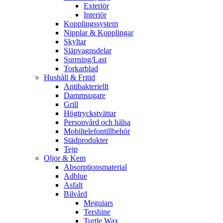
Exteriör
Interiör
Kopplingssystem
Nipplar & Kopplingar
Skyltar
Släpvagnsdelar
Surrning/Last
Torkarblad
Hushåll & Fritid
Antibakteriellt​
Dammsugare
Grill
Högtryckstvättar
Personvård och hälsa
Mobiltelefontillbehör
Städprodukter
Tejp
Oljor & Kem
Absorptionsmaterial
Adblue
Asfalt
Bilvård
Meguiars
Tershine
Turtle Wax