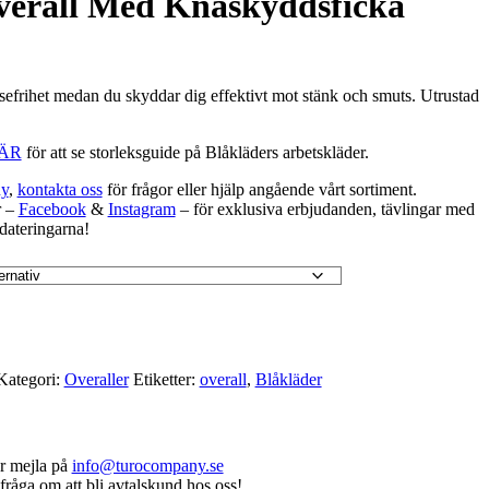
verall Med Knäskyddsficka
sefrihet medan du skyddar dig effektivt mot stänk och smuts. Utrustad
ÄR
för att se storleksguide på Blåkläders arbetskläder.
y
,
kontakta oss
för frågor eller hjälp angående vårt sortiment.
r –
Facebook
&
Instagram
– för exklusiva erbjudanden, tävlingar med
dateringarna!
Kategori:
Overaller
Etiketter:
overall
,
Blåkläder
r mejla på
info@turocompany.se
fråga om att bli avtalskund hos oss!