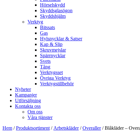
Hörselskydd
Skyddsglasögon
Skyddshjälm
Verktyg
Bitssats
Gas
Hylsnycklar & Satser
Kap & Slip
Skruvmejslar
Spärrnycklar
Svets
Tång
Verktygsset
Övriga Verktyg
Verktygstillbehör
Nyheter
Kampanjer
Utförsäljning
Kontakta oss
Om oss
Våra tjänster
Hem
/
Produktsortiment
/
Arbetskläder
/
Overaller
/ Blåkläder – Over