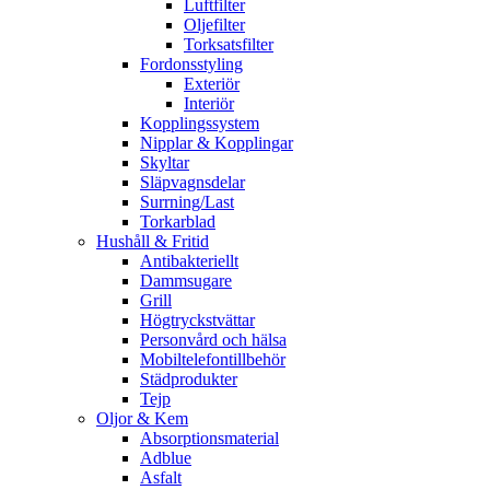
Luftfilter
Oljefilter
Torksatsfilter
Fordonsstyling
Exteriör
Interiör
Kopplingssystem
Nipplar & Kopplingar
Skyltar
Släpvagnsdelar
Surrning/Last
Torkarblad
Hushåll & Fritid
Antibakteriellt​
Dammsugare
Grill
Högtryckstvättar
Personvård och hälsa
Mobiltelefontillbehör
Städprodukter
Tejp
Oljor & Kem
Absorptionsmaterial
Adblue
Asfalt