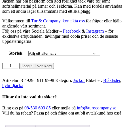
Jackan har bra passform och god rörlighet tack vare följsamt
softshellmaterial på ärmar och i sidorna. Kan med fördels användas
som ett andra lager tillsammans med ett skalplagg.
Välkommen till
Tur & Company
,
kontakta oss
för frågor eller hjälp
angående vårt sortiment.
Följ oss på våra Sociala Medier –
Facebook
&
Instagram
– för
exklusiva erbjudanden, tävlingar med coola priser och de senaste
uppdateringarna!
Storlek
Blåkläder
Lägg till i varukorg
-
Hybridjacka
Svart/Mörkgrå
Artikelnr:
3-4929-1911-9998
Kategori:
Jackor
Etiketter:
Blåkläder
,
mängd
hybridjacka
Hittar du inte vad du söker?
Ring oss på
08-530 609 85
eller mejla på
info@turocompany.se
Vill du ha rabatt? Passa på och fråga om att bli avtalskund hos oss!