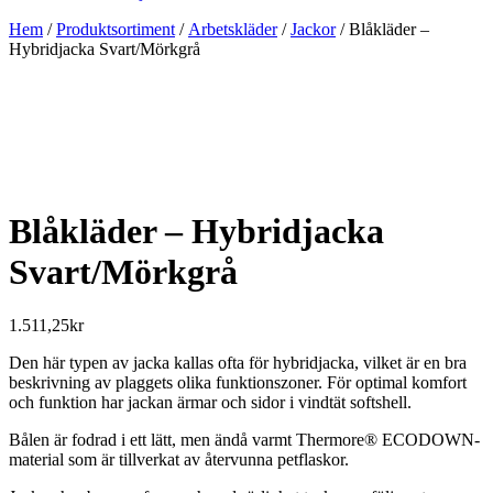
Hem
/
Produktsortiment
/
Arbetskläder
/
Jackor
/ Blåkläder –
Hybridjacka Svart/Mörkgrå
Blåkläder – Hybridjacka
Svart/Mörkgrå
1.511,25
kr
Den här typen av jacka kallas ofta för hybridjacka, vilket är en bra
beskrivning av plaggets olika funktionszoner. För optimal komfort
och funktion har jackan ärmar och sidor i vindtät softshell.
Bålen är fodrad i ett lätt, men ändå varmt Thermore® ECODOWN-
material som är tillverkat av återvunna petflaskor.