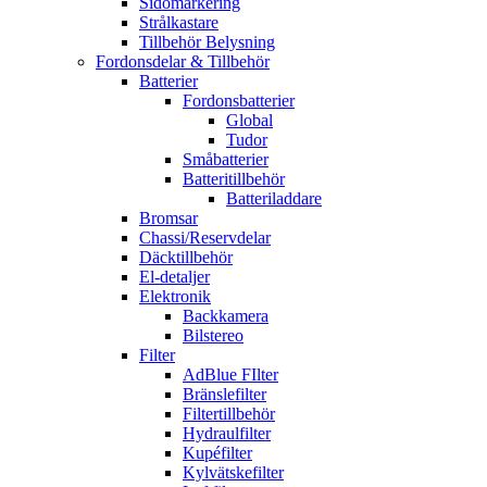
Sidomarkering
Strålkastare
Tillbehör Belysning
Fordonsdelar & Tillbehör
Batterier
Fordonsbatterier
Global
Tudor
Småbatterier
Batteritillbehör
Batteriladdare
Bromsar
Chassi/Reservdelar
Däcktillbehör
El-detaljer
Elektronik
Backkamera
Bilstereo
Filter
AdBlue FIlter
Bränslefilter
Filtertillbehör
Hydraulfilter
Kupéfilter
Kylvätskefilter