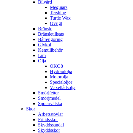
Bilvård
Meguiars
Tershine
Turtle Wax
Övrigt
Bränsle
Bränsletillsats
Båtrengöring
Glykol
Kemtillbehör
Lim
Olja
OKQ8
Hydraulolja
Motorolja
Specialoljor
Växellådsolja
Smörjfetter
Smörjmedel
Spolarvätska
Skor
Arbetsstövlar
Fritidsskor
Skyddssandal
Skyddsskor