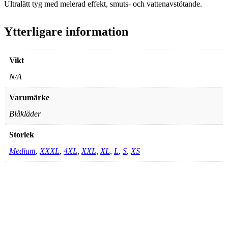
Ultralätt tyg med melerad effekt, smuts- och vattenavstötande.
Ytterligare information
Vikt
N/A
Varumärke
Blåkläder
Storlek
Medium
,
XXXL
,
4XL
,
XXL
,
XL
,
L
,
S
,
XS