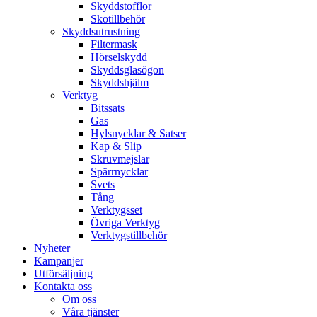
Skyddstofflor
Skotillbehör
Skyddsutrustning
Filtermask
Hörselskydd
Skyddsglasögon
Skyddshjälm
Verktyg
Bitssats
Gas
Hylsnycklar & Satser
Kap & Slip
Skruvmejslar
Spärrnycklar
Svets
Tång
Verktygsset
Övriga Verktyg
Verktygstillbehör
Nyheter
Kampanjer
Utförsäljning
Kontakta oss
Om oss
Våra tjänster