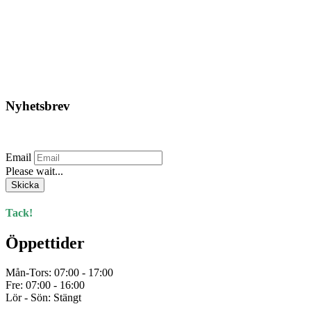
Blåkläder – Gul varselväst
1.498,75
kr
Den
Välj storlek
här
produkten
har
flera
varianter.
Nyhetsbrev
De
olika
Prenumerera på vårt nyhetsbrev.
alternativen
kan
Email
väljas
Please wait...
på
produktsidan
Skicka
Tack!
Öppettider
Mån-Tors: 07:00 - 17:00
Fre: 07:00 - 16:00
Lör - Sön: Stängt