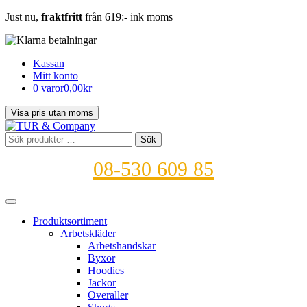
Just nu,
fraktfritt
från 619:- ink moms
Kassan
Mitt konto
0 varor
0,00kr
Sök
Sök
efter:
08-530 609 85
Produktsortiment
Arbetskläder
Arbetshandskar
Byxor
Hoodies
Jackor
Overaller