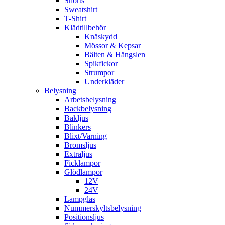
Shorts
Sweatshirt
T-Shirt
Klädtillbehör
Knäskydd
Mössor & Kepsar
Bälten & Hängslen
Spikfickor
Strumpor
Underkläder
Belysning
Arbetsbelysning
Backbelysning
Bakljus
Blinkers
Blixt/Varning
Bromsljus
Extraljus
Ficklampor
Glödlampor
12V
24V
Lampglas
Nummerskyltsbelysning
Positionsljus