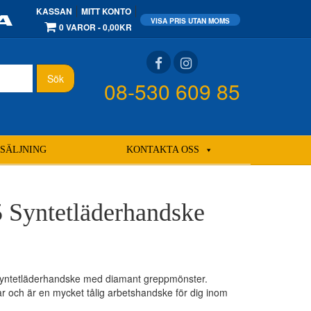
KASSAN
MITT KONTO
0 VAROR
0,00KR
Sök
08-530 609 85
SÄLJNING
KONTAKTA OSS
5 Syntetläderhandske
syntetläderhandske med diamant greppmönster.
 och är en mycket tålig arbetshandske för dig inom