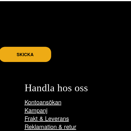
De
olika
alternativen
kan
väljas
på
produktsidan
SKICKA
Handla hos oss
Kontoansökan
Kampanj
Frakt & Leverans
Reklamation & retur