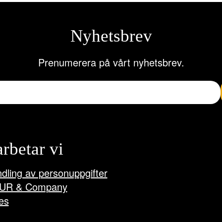
De
olika
alternativen
Nyhetsbrev
kan
väljas
på
Prenumerera på vårt nyhetsbrev.
produktsidan
arbetar vi
dling av personuppgifter
UR & Company
es