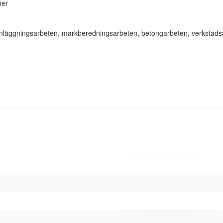
öer
 anläggningsarbeten, markberedningsarbeten, betongarbeten, verkstads