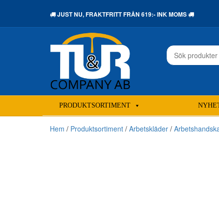
JUST NU,
FRAKTFRITT
FRÅN 619:- INK MOMS
Sök
efter:
PRODUKTSORTIMENT
NYHE
Hem
/
Produktsortiment
/
Arbetskläder
/
Arbetshandsk