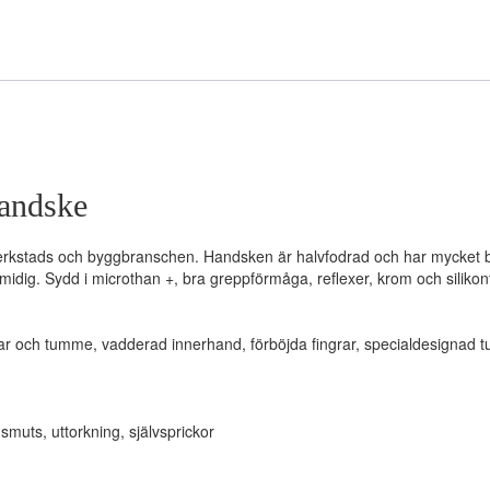
andske
 i verkstads och byggbranschen. Handsken är halvfodrad och har mycke
dig. Sydd i microthan +, bra greppförmåga, reflexer, krom och silikonfr
ngrar och tumme, vadderad innerhand, förböjda fingrar, specialdesignad
smuts, uttorkning, självsprickor