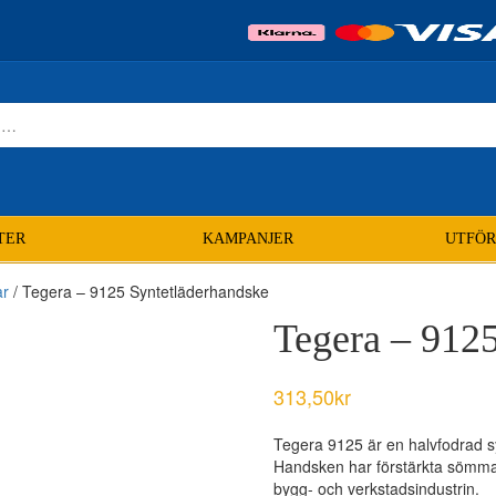
TER
KAMPANJER
UTFÖR
ar
/ Tegera – 9125 Syntetläderhandske
Tegera – 912
313,50
kr
Tegera 9125 är en halvfodrad 
Handsken har förstärkta sömmar
bygg- och verkstadsindustrin.