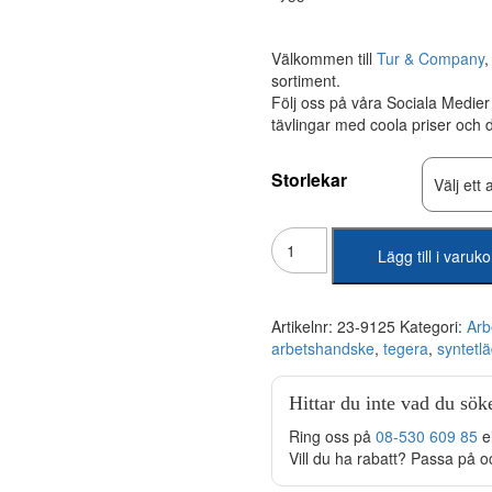
Välkommen till
Tur & Company
sortiment.
Följ oss på våra Sociala Medie
tävlingar med coola priser och
Storlekar
Tegera
Lägg till i varuk
-
9125
Syntetläderhandske
mängd
Artikelnr:
23-9125
Kategori:
Arb
arbetshandske
,
tegera
,
syntetl
Hittar du inte vad du sök
Ring oss på
08-530 609 85
e
Vill du ha rabatt? Passa på o