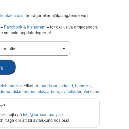
,
kontakta oss
för frågor eller hjälp angående vårt
r –
Facebook
&
Instagram
– för exklusiva erbjudanden,
 de senaste uppdateringarna!
org
etshandskar
Etiketter:
handskar
,
industri
,
handske
,
äderhandske
,
ergonomisk
,
arbete
,
syntetläder
,
Verkstad
er?
ller mejla på
info@turocompany.se
ch fråga om att bli avtalskund hos oss!