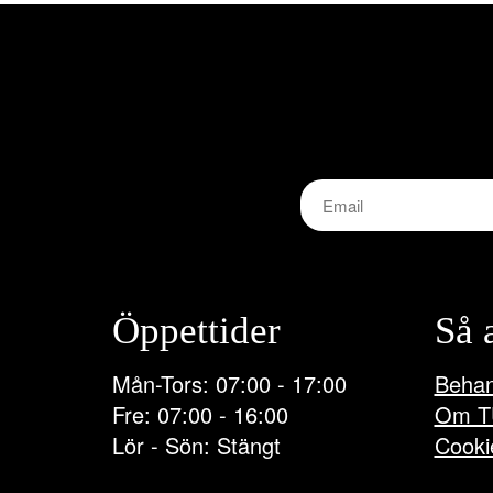
De
olika
alternativen
kan
väljas
på
produktsidan
Öppettider
Så 
Mån-Tors: 07:00 - 17:00
Behan
Fre: 07:00 - 16:00
Om T
Lör - Sön: Stängt
Cooki