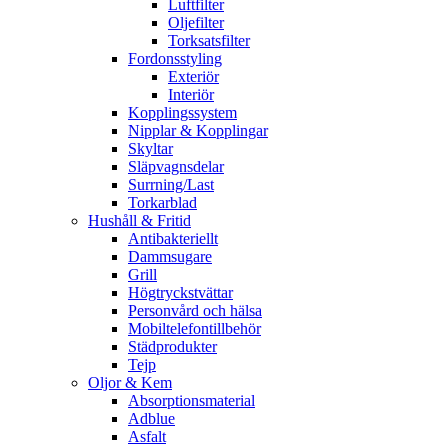
Luftfilter
Oljefilter
Torksatsfilter
Fordonsstyling
Exteriör
Interiör
Kopplingssystem
Nipplar & Kopplingar
Skyltar
Släpvagnsdelar
Surrning/Last
Torkarblad
Hushåll & Fritid
Antibakteriellt​
Dammsugare
Grill
Högtryckstvättar
Personvård och hälsa
Mobiltelefontillbehör
Städprodukter
Tejp
Oljor & Kem
Absorptionsmaterial
Adblue
Asfalt