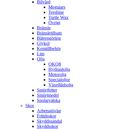
Bilvård
Meguiars
Tershine
Turtle Wax
Övrigt
Bränsle
Bränsletillsats
Båtrengöring
Glykol
Kemtillbehör
Lim
Olja
OKQ8
Hydraulolja
Motorolja
Specialoljor
Växellådsolja
Smörjfetter
Smörjmedel
Spolarvätska
Skor
Arbetsstövlar
Fritidsskor
Skyddssandal
Skyddsskor