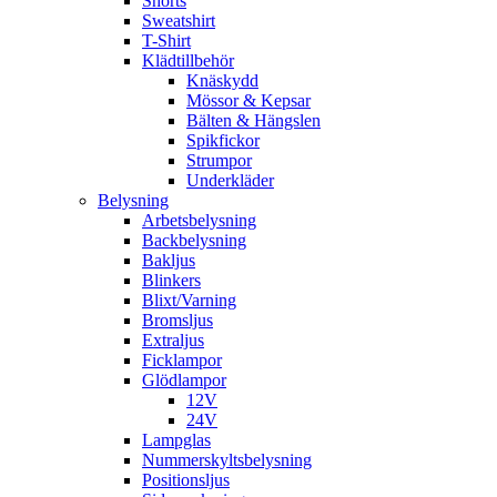
Shorts
Sweatshirt
T-Shirt
Klädtillbehör
Knäskydd
Mössor & Kepsar
Bälten & Hängslen
Spikfickor
Strumpor
Underkläder
Belysning
Arbetsbelysning
Backbelysning
Bakljus
Blinkers
Blixt/Varning
Bromsljus
Extraljus
Ficklampor
Glödlampor
12V
24V
Lampglas
Nummerskyltsbelysning
Positionsljus