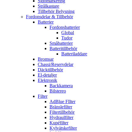
Sidomarkering
Strålkastare
Tillbehör Belysning
Fordonsdelar & Tillbehör
Batterier
Fordonsbatterier
Global
Tudor
Småbatterier
Batteritillbehör
Batteriladdare
Bromsar
Chassi/Reservdelar
Däcktillbehör
El-detaljer
Elektronik
Backkamera
Bilstereo
Filter
AdBlue FIlter
Bränslefilter
Filtertillbehör
Hydraulfilter
Kupéfilter
Kylvätskefilter