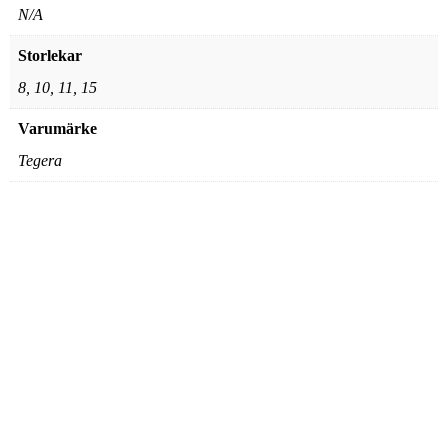
N/A
Storlekar
8, 10, 11, 15
Varumärke
Tegera
Tegera – Vinterhandske PRO
9131
516,25
kr
Den
Välj storlek
här
produkten