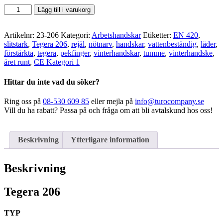
Tegera
Lägg till i varukorg
-
206
Vinterhandske
Artikelnr:
23-206
Kategori:
Arbetshandskar
Etiketter:
EN 420
,
mängd
slitstark
,
Tegera 206
,
rejäl
,
nötnarv
,
handskar
,
vattenbeständig
,
läder
,
förstärkta
,
tegera
,
pekfinger
,
vinterhandskar
,
tumme
,
vinterhandske
,
året runt
,
CE Kategori 1
Hittar du inte vad du söker?
Ring oss på
08-530 609 85
eller mejla på
info@turocompany.se
Vill du ha rabatt? Passa på och fråga om att bli avtalskund hos oss!
Beskrivning
Ytterligare information
Beskrivning
Tegera 206
TYP