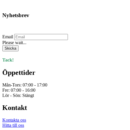
har
flera
varianter.
Nyhetsbrev
De
olika
Prenumerera på vårt nyhetsbrev.
alternativen
kan
Email
väljas
Please wait...
på
produktsidan
Skicka
Tack!
Öppettider
Mån-Tors: 07:00 - 17:00
Fre: 07:00 - 16:00
Lör - Sön: Stängt
Kontakt
Kontakta oss
Hitta till oss