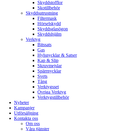
Skyddstofflor
Skotillbehör
Skyddsutrustning
Filtermask
Hörselskydd
Skyddsglasögon
Skyddshjälm
Verktyg
Bitssats
Gas
Hylsnycklar & Satser
Kap & Slip
Skruvmejslar
Spärrnycklar
Svets
Tång
Verktygsset
Övriga Verktyg
Verktygstillbehör
Nyheter
Kampanjer
Utförsäljning
Kontakta oss
Om oss
Våra tjänster