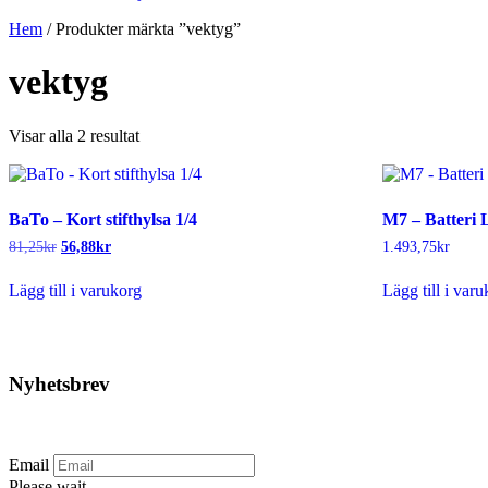
Hem
/ Produkter märkta ”vektyg”
vektyg
Sortera
Visar alla 2 resultat
efter
senaste
BaTo – Kort stifthylsa 1/4
M7 – Batteri 
Det
Det
81,25
kr
56,88
kr
1.493,75
kr
ursprungliga
nuvarande
priset
priset
Lägg till i varukorg
Lägg till i var
var:
är:
81,25kr.
56,88kr.
Nyhetsbrev
Prenumerera på vårt nyhetsbrev.
Email
Please wait...