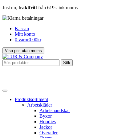
Just nu,
fraktfritt
från 619:- ink moms
Kassan
Mitt konto
0 varor
0,00kr
Sök
Sök
efter:
Produktsortiment
Arbetskläder
Arbetshandskar
Byxor
Hoodies
Jackor
Overaller