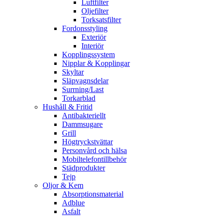
Luftfilter
Oljefilter
Torksatsfilter
Fordonsstyling
Exteriör
Interiör
Kopplingssystem
Nipplar & Kopplingar
Skyltar
Släpvagnsdelar
Surrning/Last
Torkarblad
Hushåll & Fritid
Antibakteriellt​
Dammsugare
Grill
Högtryckstvättar
Personvård och hälsa
Mobiltelefontillbehör
Städprodukter
Tejp
Oljor & Kem
Absorptionsmaterial
Adblue
Asfalt