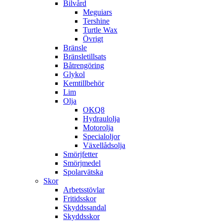
Bilvård
Meguiars
Tershine
Turtle Wax
Övrigt
Bränsle
Bränsletillsats
Båtrengöring
Glykol
Kemtillbehör
Lim
Olja
OKQ8
Hydraulolja
Motorolja
Specialoljor
Växellådsolja
Smörjfetter
Smörjmedel
Spolarvätska
Skor
Arbetsstövlar
Fritidsskor
Skyddssandal
Skyddsskor