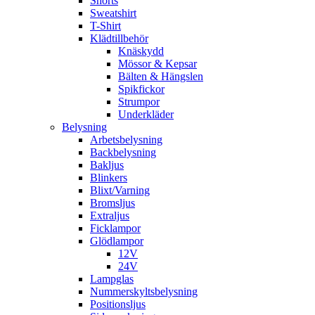
Shorts
Sweatshirt
T-Shirt
Klädtillbehör
Knäskydd
Mössor & Kepsar
Bälten & Hängslen
Spikfickor
Strumpor
Underkläder
Belysning
Arbetsbelysning
Backbelysning
Bakljus
Blinkers
Blixt/Varning
Bromsljus
Extraljus
Ficklampor
Glödlampor
12V
24V
Lampglas
Nummerskyltsbelysning
Positionsljus