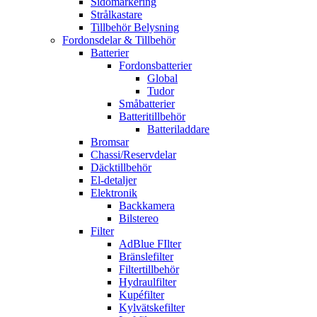
Sidomarkering
Strålkastare
Tillbehör Belysning
Fordonsdelar & Tillbehör
Batterier
Fordonsbatterier
Global
Tudor
Småbatterier
Batteritillbehör
Batteriladdare
Bromsar
Chassi/Reservdelar
Däcktillbehör
El-detaljer
Elektronik
Backkamera
Bilstereo
Filter
AdBlue FIlter
Bränslefilter
Filtertillbehör
Hydraulfilter
Kupéfilter
Kylvätskefilter