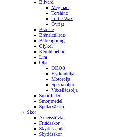
Bilvård
Meguiars
Tershine
Turtle Wax
Övrigt
Bränsle
Bränsletillsats
Båtrengöring
Glykol
Kemtillbehör
Lim
Olja
OKQ8
Hydraulolja
Motorolja
Specialoljor
Växellådsolja
Smörjfetter
Smörjmedel
Spolarvätska
Skor
Arbetsstövlar
Fritidsskor
Skyddssandal
Skyddsskor