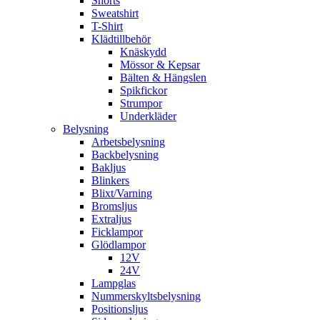
Shorts
Sweatshirt
T-Shirt
Klädtillbehör
Knäskydd
Mössor & Kepsar
Bälten & Hängslen
Spikfickor
Strumpor
Underkläder
Belysning
Arbetsbelysning
Backbelysning
Bakljus
Blinkers
Blixt/Varning
Bromsljus
Extraljus
Ficklampor
Glödlampor
12V
24V
Lampglas
Nummerskyltsbelysning
Positionsljus