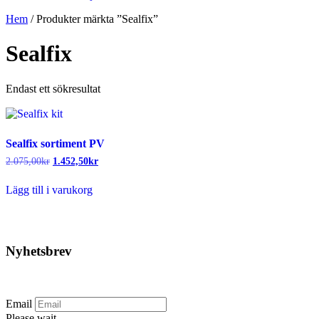
Hem
/ Produkter märkta ”Sealfix”
Sealfix
Endast ett sökresultat
Sealfix sortiment PV
Det
Det
2.075,00
kr
1.452,50
kr
ursprungliga
nuvarande
priset
priset
Lägg till i varukorg
var:
är:
2.075,00kr.
1.452,50kr.
Nyhetsbrev
Prenumerera på vårt nyhetsbrev.
Email
Please wait...