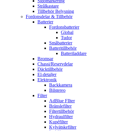
Sidomarkering
Strålkastare
Tillbehör Belysning
Fordonsdelar & Tillbehör
Batterier
Fordonsbatterier
Global
Tudor
Småbatterier
Batteritillbehör
Batteriladdare
Bromsar
Chassi/Reservdelar
Däcktillbehör
El-detaljer
Elektronik
Backkamera
Bilstereo
Filter
AdBlue FIlter
Bränslefilter
Filtertillbehör
Hydraulfilter
Kupéfilter
Kylvätskefilter