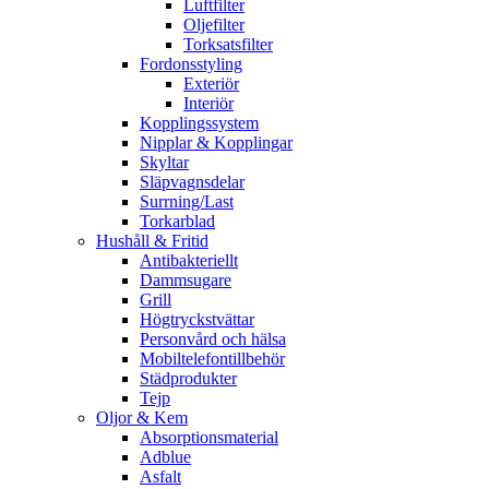
Luftfilter
Oljefilter
Torksatsfilter
Fordonsstyling
Exteriör
Interiör
Kopplingssystem
Nipplar & Kopplingar
Skyltar
Släpvagnsdelar
Surrning/Last
Torkarblad
Hushåll & Fritid
Antibakteriellt​
Dammsugare
Grill
Högtryckstvättar
Personvård och hälsa
Mobiltelefontillbehör
Städprodukter
Tejp
Oljor & Kem
Absorptionsmaterial
Adblue
Asfalt