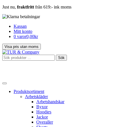
Just nu,
fraktfritt
från 619:- ink moms
Kassan
Mitt konto
0 varor
0,00kr
Sök
Sök
efter:
Produktsortiment
Arbetskläder
Arbetshandskar
Byxor
Hoodies
Jackor
Overaller