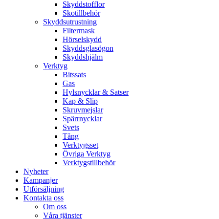
Skyddstofflor
Skotillbehör
Skyddsutrustning
Filtermask
Hörselskydd
Skyddsglasögon
Skyddshjälm
Verktyg
Bitssats
Gas
Hylsnycklar & Satser
Kap & Slip
Skruvmejslar
Spärrnycklar
Svets
Tång
Verktygsset
Övriga Verktyg
Verktygstillbehör
Nyheter
Kampanjer
Utförsäljning
Kontakta oss
Om oss
Våra tjänster