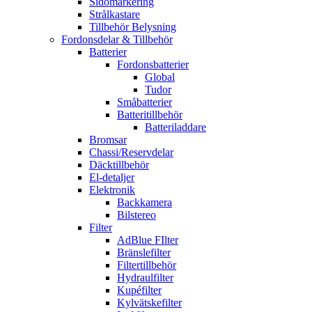
Sidomarkering
Strålkastare
Tillbehör Belysning
Fordonsdelar & Tillbehör
Batterier
Fordonsbatterier
Global
Tudor
Småbatterier
Batteritillbehör
Batteriladdare
Bromsar
Chassi/Reservdelar
Däcktillbehör
El-detaljer
Elektronik
Backkamera
Bilstereo
Filter
AdBlue FIlter
Bränslefilter
Filtertillbehör
Hydraulfilter
Kupéfilter
Kylvätskefilter