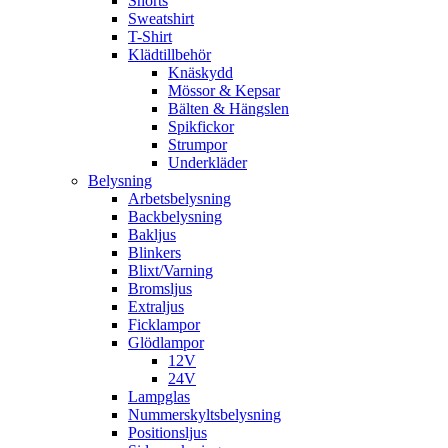
Shorts
Sweatshirt
T-Shirt
Klädtillbehör
Knäskydd
Mössor & Kepsar
Bälten & Hängslen
Spikfickor
Strumpor
Underkläder
Belysning
Arbetsbelysning
Backbelysning
Bakljus
Blinkers
Blixt/Varning
Bromsljus
Extraljus
Ficklampor
Glödlampor
12V
24V
Lampglas
Nummerskyltsbelysning
Positionsljus