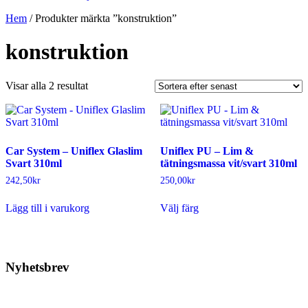
Hem
/ Produkter märkta ”konstruktion”
konstruktion
Sortera
Visar alla 2 resultat
efter
senaste
Car System – Uniflex Glaslim
Uniflex PU – Lim &
Svart 310ml
tätningsmassa vit/svart 310ml
242,50
kr
250,00
kr
Den
Lägg till i varukorg
Välj färg
här
produkten
har
flera
varianter.
Nyhetsbrev
De
olika
Prenumerera på vårt nyhetsbrev.
alternativen
kan