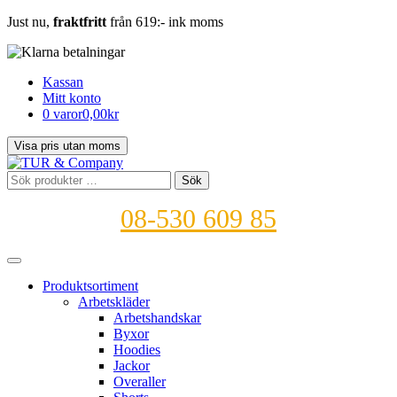
Just nu,
fraktfritt
från 619:- ink moms
Kassan
Mitt konto
0 varor
0,00kr
Sök
Sök
efter:
08-530 609 85
Produktsortiment
Arbetskläder
Arbetshandskar
Byxor
Hoodies
Jackor
Overaller