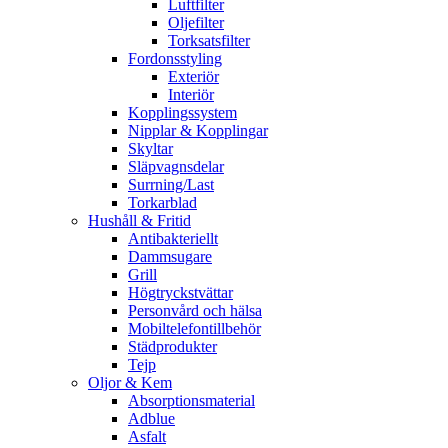
Luftfilter
Oljefilter
Torksatsfilter
Fordonsstyling
Exteriör
Interiör
Kopplingssystem
Nipplar & Kopplingar
Skyltar
Släpvagnsdelar
Surrning/Last
Torkarblad
Hushåll & Fritid
Antibakteriellt​
Dammsugare
Grill
Högtryckstvättar
Personvård och hälsa
Mobiltelefontillbehör
Städprodukter
Tejp
Oljor & Kem
Absorptionsmaterial
Adblue
Asfalt