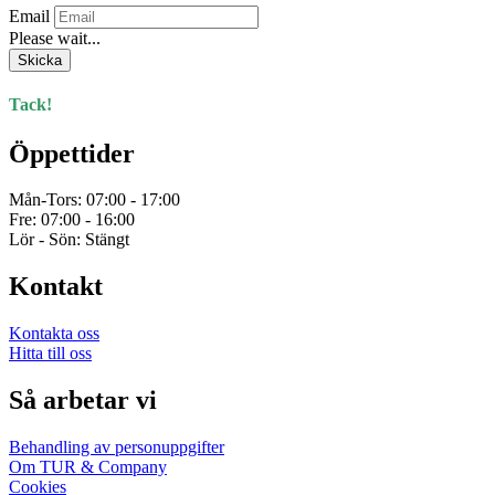
Email
väljas
Please wait...
på
produktsidan
Skicka
Tack!
Öppettider
Mån-Tors: 07:00 - 17:00
Fre: 07:00 - 16:00
Lör - Sön: Stängt
Kontakt
Kontakta oss
Hitta till oss
Så arbetar vi
Behandling av personuppgifter
Om TUR & Company
Cookies