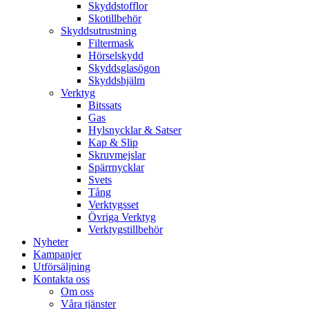
Skyddstofflor
Skotillbehör
Skyddsutrustning
Filtermask
Hörselskydd
Skyddsglasögon
Skyddshjälm
Verktyg
Bitssats
Gas
Hylsnycklar & Satser
Kap & Slip
Skruvmejslar
Spärrnycklar
Svets
Tång
Verktygsset
Övriga Verktyg
Verktygstillbehör
Nyheter
Kampanjer
Utförsäljning
Kontakta oss
Om oss
Våra tjänster