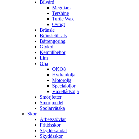
Bilvård
Meguiars
Tershine
Turtle Wax
Övrigt
Bränsle
Bränsletillsats
Båtrengöring
Glykol
Kemtillbehör
Lim
Olja
OKQ8
Hydraulolja
Motorolja
Specialoljor
Växellådsolja
Smörjfetter
Smörjmedel
Spolarvätska
Skor
Arbetsstövlar
Fritidsskor
Skyddssandal
Skyddsskor