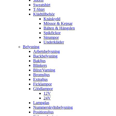
Shorts
Sweatshirt
T-Shirt
Klädtillbehör
Knäskydd
Mössor & Kepsar
Bälten & Hängslen
Spikfickor
Strumpor
Underkläder
Belysning
Arbetsbelysning
Backbelysning
Bakljus
Blinkers
Blixt/Varning
Bromsljus
Extraljus
Ficklampor
Glödlampor
12V
24V
Lampglas
Nummerskyltsbelysning
Positionsljus