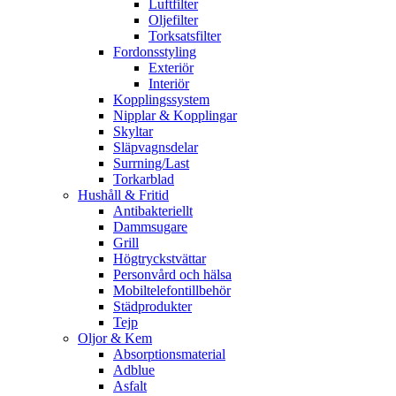
Luftfilter
Oljefilter
Torksatsfilter
Fordonsstyling
Exteriör
Interiör
Kopplingssystem
Nipplar & Kopplingar
Skyltar
Släpvagnsdelar
Surrning/Last
Torkarblad
Hushåll & Fritid
Antibakteriellt​
Dammsugare
Grill
Högtryckstvättar
Personvård och hälsa
Mobiltelefontillbehör
Städprodukter
Tejp
Oljor & Kem
Absorptionsmaterial
Adblue
Asfalt