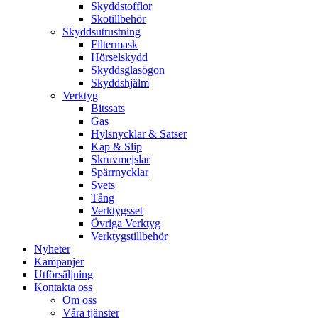
Skyddstofflor
Skotillbehör
Skyddsutrustning
Filtermask
Hörselskydd
Skyddsglasögon
Skyddshjälm
Verktyg
Bitssats
Gas
Hylsnycklar & Satser
Kap & Slip
Skruvmejslar
Spärrnycklar
Svets
Tång
Verktygsset
Övriga Verktyg
Verktygstillbehör
Nyheter
Kampanjer
Utförsäljning
Kontakta oss
Om oss
Våra tjänster