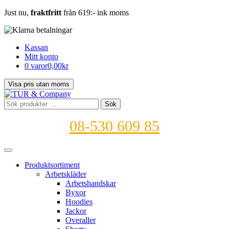
Just nu,
fraktfritt
från 619:- ink moms
Kassan
Mitt konto
0 varor
0,00kr
Sök
Sök
efter:
08-530 609 85
Produktsortiment
Arbetskläder
Arbetshandskar
Byxor
Hoodies
Jackor
Overaller