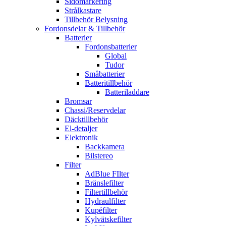
Sidomarkering
Strålkastare
Tillbehör Belysning
Fordonsdelar & Tillbehör
Batterier
Fordonsbatterier
Global
Tudor
Småbatterier
Batteritillbehör
Batteriladdare
Bromsar
Chassi/Reservdelar
Däcktillbehör
El-detaljer
Elektronik
Backkamera
Bilstereo
Filter
AdBlue FIlter
Bränslefilter
Filtertillbehör
Hydraulfilter
Kupéfilter
Kylvätskefilter