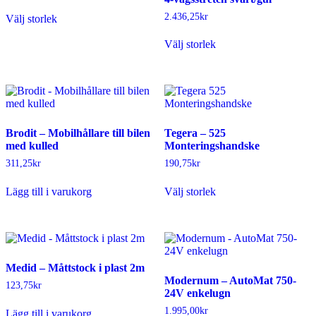
Den
väljas
väljas
2.436,25
kr
Välj storlek
här
på
på
produkten
Den
produktsidan
produktsidan
Välj storlek
har
här
flera
produkten
varianter.
har
De
flera
olika
varianter.
alternativen
De
kan
olika
Brodit – Mobilhållare till bilen
Tegera – 525
väljas
alternativen
med kulled
Monteringshandske
på
kan
produktsidan
väljas
311,25
kr
190,75
kr
på
Den
produktsidan
Lägg till i varukorg
Välj storlek
här
produkten
har
flera
varianter.
De
Medid – Måttstock i plast 2m
olika
Modernum – AutoMat 750-
alternativen
123,75
kr
24V enkelugn
kan
väljas
1.995,00
kr
Lägg till i varukorg