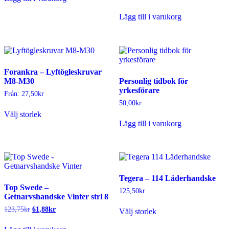
på
produktsidan
Lägg till i varukorg
Forankra – Lyftögleskruvar
M8-M30
Personlig tidbok för
yrkesförare
Från:
27,50
kr
50,00
kr
Den
Välj storlek
här
Lägg till i varukorg
produkten
har
flera
varianter.
De
olika
Tegera – 114 Läderhandske
alternativen
Top Swede –
kan
125,50
kr
Getnarvshandske Vinter strl 8
väljas
Den
på
Det
Det
123,75
kr
61,88
kr
Välj storlek
här
produktsidan
ursprungliga
nuvarande
produkten
priset
priset