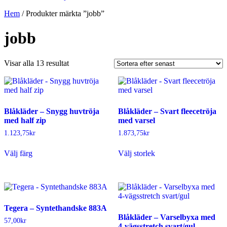
Hem
/ Produkter märkta ”jobb”
jobb
Sortera
Visar alla 13 resultat
efter
senaste
Blåkläder – Snygg huvtröja
Blåkläder – Svart fleecetröja
med half zip
med varsel
1.123,75
kr
1.873,75
kr
Den
Den
Välj färg
Välj storlek
här
här
produkten
produkten
har
har
flera
flera
varianter.
varianter.
De
De
Tegera – Syntethandske 883A
olika
olika
Blåkläder – Varselbyxa med
alternativen
alternativen
57,00
kr
4-vägsstretch svart/gul
kan
kan