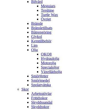
Bilvård
Meguiars
Tershine
Turtle Wax
Övrigt
Bränsle
Bränsletillsats
Båtrengöring
Glykol
Kemtillbehör
Lim
Olja
OKQ8
Hydraulolja
Motorolja
Specialoljor
Växellådsolja
Smörjfetter
Smörjmedel
Spolarvätska
Skor
Arbetsstövlar
Fritidsskor
Skyddssandal
Skyddsskor