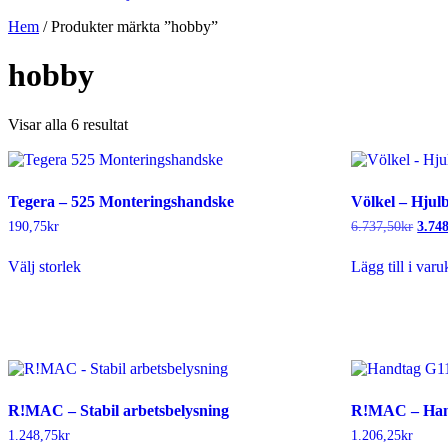
Hem
/ Produkter märkta ”hobby”
hobby
Sortera
Visar alla 6 resultat
efter
senaste
Tegera – 525 Monteringshandske
Völkel – Hjulb
Det
190,75
kr
6.737,50
kr
3.74
urspr
Den
priset
Välj storlek
Lägg till i var
här
var:
produkten
6.737
har
flera
varianter.
De
olika
alternativen
R!MAC – Stabil arbetsbelysning
R!MAC – Han
kan
väljas
1.248,75
kr
1.206,25
kr
på