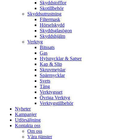
Skyddstofflor
Skotillbehör
Skyddsutrustning
Filtermask
Hörselskydd
Skyddsglasögon
Skyddshjälm
Verktyg
Bitssats
Gas
Hylsnycklar & Satser
Kap & Slip
Skruvmejslar
Spärrnycklar
Svets
Tång
Verktygsset
Övriga Verktyg
Verktygstillbehör
Nyheter
Kampanjer
Utförsäljning
Kontakta oss
Om oss
Våra tjänster