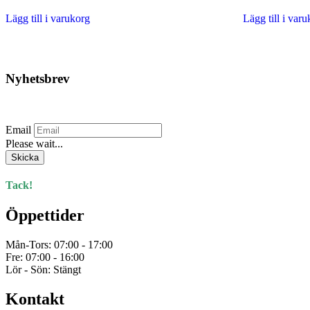
produktsidan
Lägg till i varukorg
Lägg till i var
Nyhetsbrev
Prenumerera på vårt nyhetsbrev.
Email
Please wait...
Skicka
Tack!
Öppettider
Mån-Tors: 07:00 - 17:00
Fre: 07:00 - 16:00
Lör - Sön: Stängt
Kontakt