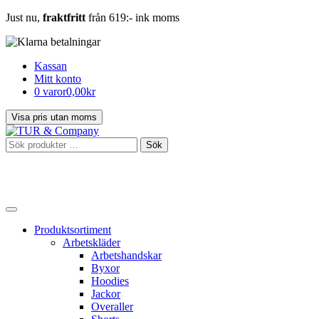
Just nu,
fraktfritt
från 619:- ink moms
Kassan
Mitt konto
0 varor
0,00kr
Sök
Sök
efter:
Produktsortiment
Arbetskläder
Arbetshandskar
Byxor
Hoodies
Jackor
Overaller