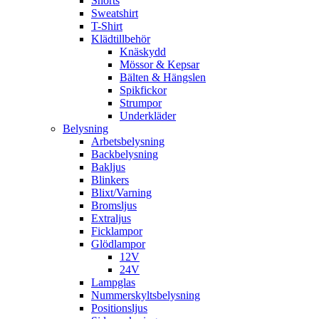
Shorts
Sweatshirt
T-Shirt
Klädtillbehör
Knäskydd
Mössor & Kepsar
Bälten & Hängslen
Spikfickor
Strumpor
Underkläder
Belysning
Arbetsbelysning
Backbelysning
Bakljus
Blinkers
Blixt/Varning
Bromsljus
Extraljus
Ficklampor
Glödlampor
12V
24V
Lampglas
Nummerskyltsbelysning
Positionsljus