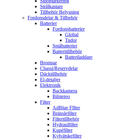
Sidomarkering
Strålkastare
Tillbehör Belysning
Fordonsdelar & Tillbehör
Batterier
Fordonsbatterier
Global
Tudor
Småbatterier
Batteritillbehör
Batteriladdare
Bromsar
Chassi/Reservdelar
Däcktillbehör
El-detaljer
Elektronik
Backkamera
Bilstereo
Filter
AdBlue FIlter
Bränslefilter
Filtertillbehör
Hydraulfilter
Kupéfilter
Kylvätskefilter