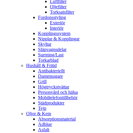
Luftfilter
Oljefilter
Torksatsfilter
Fordonsstyling
Exteriör
Interiör
Kopplingssystem
Nipplar & Kopplingar
Skyltar
Släpvagnsdelar
Surrning/Last
Torkarblad
Hushåll & Fritid
Antibakteriellt​
Dammsugare
Grill
Högtryckstvättar
Personvård och hälsa
Mobiltelefontillbehör
Städprodukter
Tejp
Oljor & Kem
Absorptionsmaterial
Adblue
Asfalt