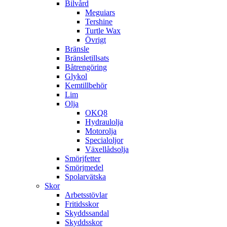
Bilvård
Meguiars
Tershine
Turtle Wax
Övrigt
Bränsle
Bränsletillsats
Båtrengöring
Glykol
Kemtillbehör
Lim
Olja
OKQ8
Hydraulolja
Motorolja
Specialoljor
Växellådsolja
Smörjfetter
Smörjmedel
Spolarvätska
Skor
Arbetsstövlar
Fritidsskor
Skyddssandal
Skyddsskor