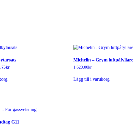
ytarsats
Michelin – Grym luftpåfyllar
Det
8,75
kr
1.620,00
kr
ungliga
nuvarande
priset
ukorg
Lägg till i varukorg
är:
,50kr.
3.748,75kr.
dtag G11