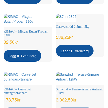
Gassvetstråd 2,5mm 5kg
R!MAC – Mixgas Butan/Propan
330g
536,25
kr
82,50
kr
Lägg till i varukorg
Lägg till i varukorg
R!MAC – Curve Jet
Sunwind – Terassvärmare Antrasit
butangasbrännare
12kW
178,75
kr
3.062,50
kr