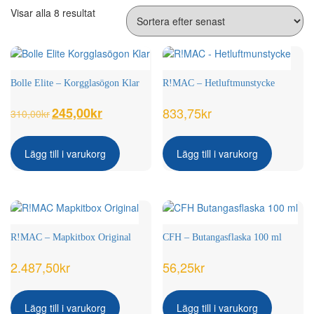
Sortera
Visar alla 8 resultat
efter
senaste
Bolle Elite – Korgglasögon Klar
R!MAC – Hetluftmunstycke
Det
245,00
kr
Det
833,75
kr
310,00
kr
ursprungliga
nuvarande
priset
priset
var:
är:
Lägg till i varukorg
Lägg till i varukorg
310,00kr.
245,00kr.
R!MAC – Mapkitbox Original
CFH – Butangasflaska 100 ml
2.487,50
kr
56,25
kr
Lägg till i varukorg
Lägg till i varukorg