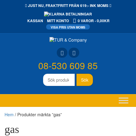
JUST NU,
FRAKTFRITT
FRÅN 619:- INK MOMS
KASSAN
MITT KONTO
0 VAROR
0,00KR
08-530 609 85
Sök
Sök
efter:
Hem
/ Produkter märkta ”gas”
gas