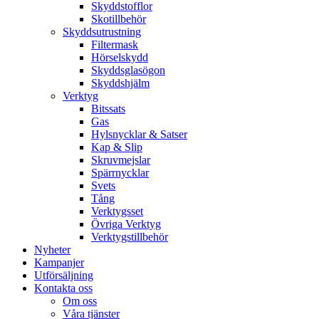
Skyddstofflor
Skotillbehör
Skyddsutrustning
Filtermask
Hörselskydd
Skyddsglasögon
Skyddshjälm
Verktyg
Bitssats
Gas
Hylsnycklar & Satser
Kap & Slip
Skruvmejslar
Spärrnycklar
Svets
Tång
Verktygsset
Övriga Verktyg
Verktygstillbehör
Nyheter
Kampanjer
Utförsäljning
Kontakta oss
Om oss
Våra tjänster