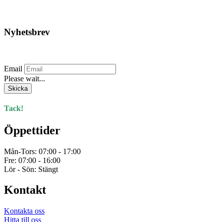
har
flera
varianter.
Nyhetsbrev
De
olika
Prenumerera på vårt nyhetsbrev.
alternativen
kan
Email
väljas
Please wait...
på
produktsidan
Skicka
Tack!
Öppettider
Mån-Tors: 07:00 - 17:00
Fre: 07:00 - 16:00
Lör - Sön: Stängt
Kontakt
Kontakta oss
Hitta till oss