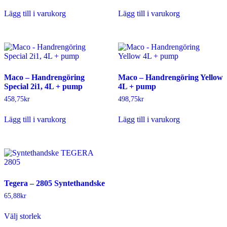
Lägg till i varukorg
Lägg till i varukorg
Maco – Handrengöring
Maco – Handrengöring Yellow
Special 2i1, 4L + pump
4L + pump
458,75
kr
498,75
kr
Lägg till i varukorg
Lägg till i varukorg
Tegera – 2805 Syntethandske
65,88
kr
Den
Välj storlek
här
produkten