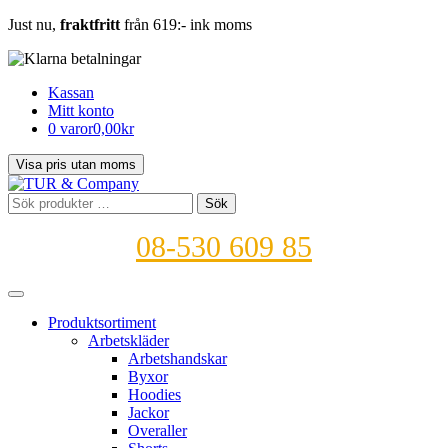
Just nu,
fraktfritt
från 619:- ink moms
Kassan
Mitt konto
0 varor
0,00kr
Sök
Sök
efter:
08-530 609 85
Produktsortiment
Arbetskläder
Arbetshandskar
Byxor
Hoodies
Jackor
Overaller