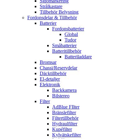
Sidomarkering
Strålkastare
Tillbehör Belysning
Fordonsdelar & Tillbehör
Batterier
Fordonsbatterier
Global
Tudor
Småbatterier
Batteritillbehör
Batteriladdare
Bromsar
Chassi/Reservdelar
Däcktillbehör
El-detaljer
Elektronik
Backkamera
Bilstereo
Filter
AdBlue FIlter
Bränslefilter
Filtertillbehör
Hydraulfilter
Kupéfilter
Kylvätskefilter