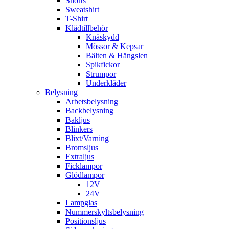
Shorts
Sweatshirt
T-Shirt
Klädtillbehör
Knäskydd
Mössor & Kepsar
Bälten & Hängslen
Spikfickor
Strumpor
Underkläder
Belysning
Arbetsbelysning
Backbelysning
Bakljus
Blinkers
Blixt/Varning
Bromsljus
Extraljus
Ficklampor
Glödlampor
12V
24V
Lampglas
Nummerskyltsbelysning
Positionsljus