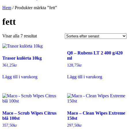
Hem
/ Produkter märkta ”fett”
fett
Sortera
Visar alla 7 resultat
efter
senaste
Q8 – Rubens LT 2 400 g/420
Trasor kulörta 10kg
ml
361,25
kr
128,75
kr
Lägg till i varukorg
Lägg till i varukorg
Maco – Scrub Wipes Citrus
Maco – Clean Wipes Extreme
blå 100st
150st
357,50
kr
297,50
kr