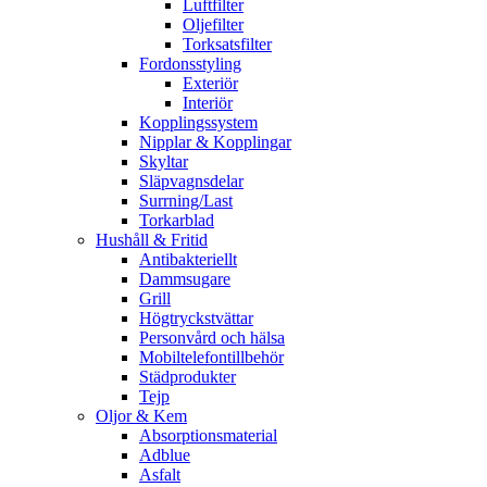
Luftfilter
Oljefilter
Torksatsfilter
Fordonsstyling
Exteriör
Interiör
Kopplingssystem
Nipplar & Kopplingar
Skyltar
Släpvagnsdelar
Surrning/Last
Torkarblad
Hushåll & Fritid
Antibakteriellt​
Dammsugare
Grill
Högtryckstvättar
Personvård och hälsa
Mobiltelefontillbehör
Städprodukter
Tejp
Oljor & Kem
Absorptionsmaterial
Adblue
Asfalt