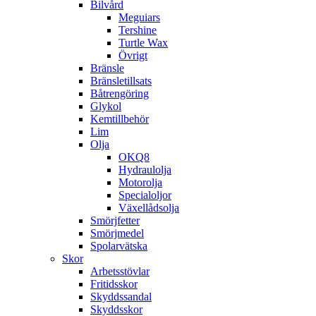
Bilvård
Meguiars
Tershine
Turtle Wax
Övrigt
Bränsle
Bränsletillsats
Båtrengöring
Glykol
Kemtillbehör
Lim
Olja
OKQ8
Hydraulolja
Motorolja
Specialoljor
Växellådsolja
Smörjfetter
Smörjmedel
Spolarvätska
Skor
Arbetsstövlar
Fritidsskor
Skyddssandal
Skyddsskor