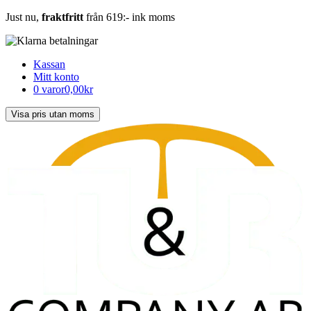
Just nu,
fraktfritt
från 619:- ink moms
Kassan
Mitt konto
0 varor
0,00kr