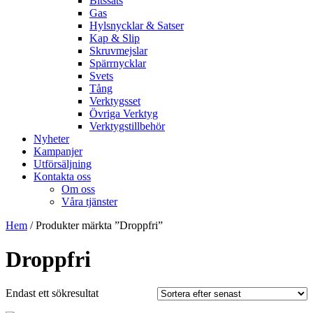
Bitssats
Gas
Hylsnycklar & Satser
Kap & Slip
Skruvmejslar
Spärrnycklar
Svets
Tång
Verktygsset
Övriga Verktyg
Verktygstillbehör
Nyheter
Kampanjer
Utförsäljning
Kontakta oss
Om oss
Våra tjänster
Hem
/ Produkter märkta ”Droppfri”
Droppfri
Endast ett sökresultat