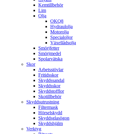
Kemtillbehör
Lim
Olja
OKQ8
Hydraulolja
Motorolja
Specialoljor
Växellådsolja
Smörjfetter
Smörjmedel
Spolarvätska
Skor
Arbetsstövlar
Fritidsskor
Skyddssandal
Skyddsskor
Skyddstofflor
Skotillbehör
Skyddsutrustning
Filtermask
Hörselskydd
Skyddsglasögon
Skyddshjälm
Verktyg