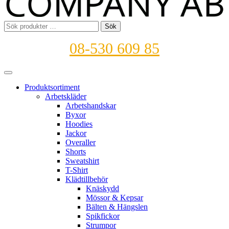
Sök
Sök
efter:
08-530 609 85
Produktsortiment
Arbetskläder
Arbetshandskar
Byxor
Hoodies
Jackor
Overaller
Shorts
Sweatshirt
T-Shirt
Klädtillbehör
Knäskydd
Mössor & Kepsar
Bälten & Hängslen
Spikfickor
Strumpor