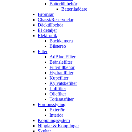
Batteritillbehör
Batteriladdare
Bromsar
Chassi/Reservdelar
Däcktillbehör
El-detaljer
Elektronik
Backkamera
Bilstereo
Filter
AdBlue FIlter
Bränslefilter
Filtertillbehör
Hydraulfilter
Kupéfilter
Kylvätskefilter
Luftfilter
Oljefilter
Torksatsfilter
Fordonsstyling
Exteriör
Interiör
Kopplingssystem
Nipplar & Kopplingar
Skyltar