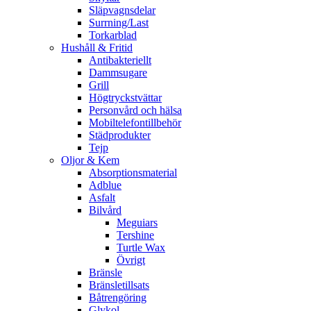
Släpvagnsdelar
Surrning/Last
Torkarblad
Hushåll & Fritid
Antibakteriellt​
Dammsugare
Grill
Högtryckstvättar
Personvård och hälsa
Mobiltelefontillbehör
Städprodukter
Tejp
Oljor & Kem
Absorptionsmaterial
Adblue
Asfalt
Bilvård
Meguiars
Tershine
Turtle Wax
Övrigt
Bränsle
Bränsletillsats
Båtrengöring
Glykol