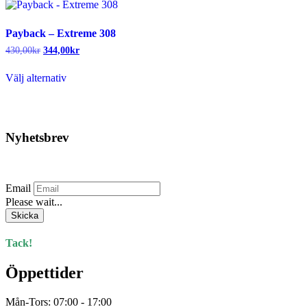
Payback – Extreme 308
430,00
kr
344,00
kr
Den
Välj alternativ
här
produkten
har
flera
varianter.
Nyhetsbrev
De
olika
Prenumerera på vårt nyhetsbrev.
alternativen
kan
Email
väljas
Please wait...
på
produktsidan
Skicka
Tack!
Öppettider
Mån-Tors: 07:00 - 17:00