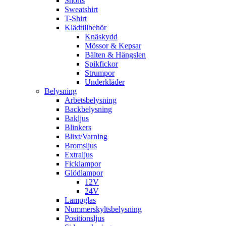
Shorts
Sweatshirt
T-Shirt
Klädtillbehör
Knäskydd
Mössor & Kepsar
Bälten & Hängslen
Spikfickor
Strumpor
Underkläder
Belysning
Arbetsbelysning
Backbelysning
Bakljus
Blinkers
Blixt/Varning
Bromsljus
Extraljus
Ficklampor
Glödlampor
12V
24V
Lampglas
Nummerskyltsbelysning
Positionsljus