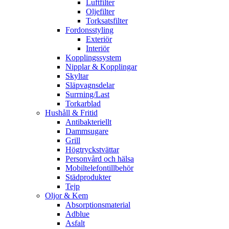
Luftfilter
Oljefilter
Torksatsfilter
Fordonsstyling
Exteriör
Interiör
Kopplingssystem
Nipplar & Kopplingar
Skyltar
Släpvagnsdelar
Surrning/Last
Torkarblad
Hushåll & Fritid
Antibakteriellt​
Dammsugare
Grill
Högtryckstvättar
Personvård och hälsa
Mobiltelefontillbehör
Städprodukter
Tejp
Oljor & Kem
Absorptionsmaterial
Adblue
Asfalt