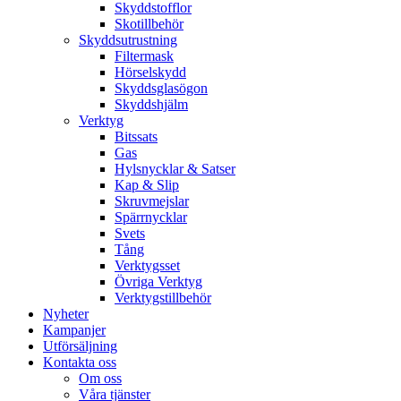
Skyddstofflor
Skotillbehör
Skyddsutrustning
Filtermask
Hörselskydd
Skyddsglasögon
Skyddshjälm
Verktyg
Bitssats
Gas
Hylsnycklar & Satser
Kap & Slip
Skruvmejslar
Spärrnycklar
Svets
Tång
Verktygsset
Övriga Verktyg
Verktygstillbehör
Nyheter
Kampanjer
Utförsäljning
Kontakta oss
Om oss
Våra tjänster