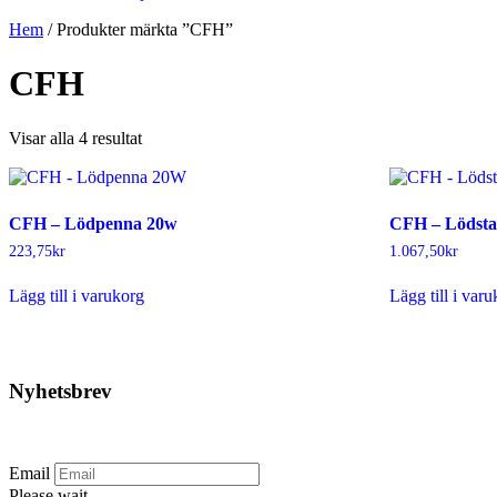
Hem
/ Produkter märkta ”CFH”
CFH
Sortera
Visar alla 4 resultat
efter
senaste
CFH – Lödpenna 20w
CFH – Lödstat
223,75
kr
1.067,50
kr
Lägg till i varukorg
Lägg till i var
Nyhetsbrev
Prenumerera på vårt nyhetsbrev.
Email
Please wait...