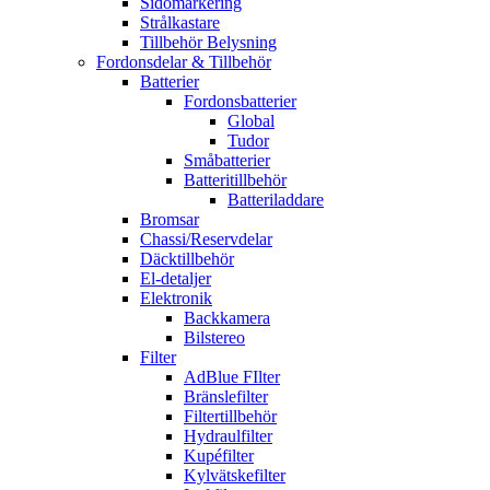
Sidomarkering
Strålkastare
Tillbehör Belysning
Fordonsdelar & Tillbehör
Batterier
Fordonsbatterier
Global
Tudor
Småbatterier
Batteritillbehör
Batteriladdare
Bromsar
Chassi/Reservdelar
Däcktillbehör
El-detaljer
Elektronik
Backkamera
Bilstereo
Filter
AdBlue FIlter
Bränslefilter
Filtertillbehör
Hydraulfilter
Kupéfilter
Kylvätskefilter