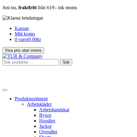
Just nu,
fraktfritt
från 619:- ink moms
Kassan
Mitt konto
0 varor
0,00kr
Sök
Sök
efter:
Produktsortiment
Arbetskläder
Arbetshandskar
Byxor
Hoodies
Jackor
Overaller