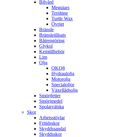
Bilvård
Meguiars
Tershine
Turtle Wax
Övrigt
Bränsle
Bränsletillsats
Båtrengöring
Glykol
Kemtillbehör
Lim
Olja
OKQ8
Hydraulolja
Motorolja
Specialoljor
Växellådsolja
Smörjfetter
Smörjmedel
Spolarvätska
Skor
Arbetsstövlar
Fritidsskor
Skyddssandal
Skyddsskor