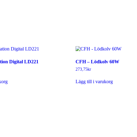
ion Digital LD221
CFH – Lödkolv 60W
273,75
kr
ukorg
Lägg till i varukorg