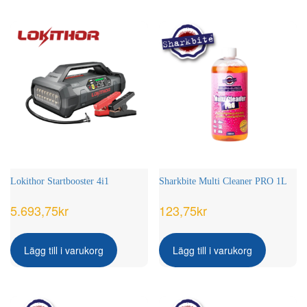
flera
varianter.
De
olika
alternativen
kan
väljas
på
produktsidan
Lokithor Startbooster 4i1
Sharkbite Multi Cleaner PRO 1L
5.693,75
kr
123,75
kr
Lägg till i varukorg
Lägg till i varukorg