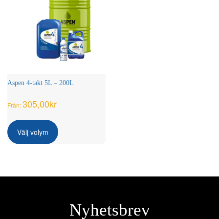
Aspen 4-takt 5L – 200L
305,00
kr
Från:
Den
här
Välj volym
produkten
har
flera
varianter.
De
olika
alternativen
Nyhetsbrev
kan
väljas