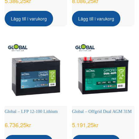
5.386,25
kr
8.086,25
kr
Lägg till i varukorg
Lägg till i varukorg
Global – LFP 12-100 Lithium
Global – Offgrid Dual AGM 31M
6.736,25
kr
5.191,25
kr