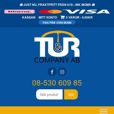
JUST NU,
FRAKTFRITT
FRÅN 619:- INK MOMS
KASSAN
MITT KONTO
0 VAROR
0,00KR
08-530 609 85
Sök
Sök
efter: