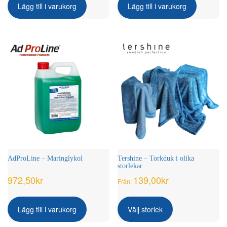
Lägg till i varukorg
Lägg till i varukorg
AdProLine – Maringlykol
Tershine – Torkduk i olika
storlekar
972,50
kr
139,00
kr
Från:
Den
här
Lägg till i varukorg
Välj storlek
produkten
har