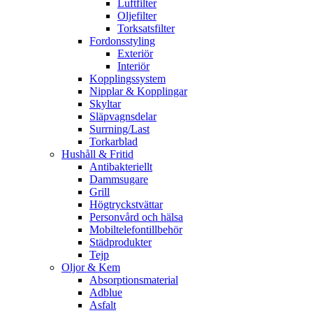
Luftfilter
Oljefilter
Torksatsfilter
Fordonsstyling
Exteriör
Interiör
Kopplingssystem
Nipplar & Kopplingar
Skyltar
Släpvagnsdelar
Surrning/Last
Torkarblad
Hushåll & Fritid
Antibakteriellt​
Dammsugare
Grill
Högtryckstvättar
Personvård och hälsa
Mobiltelefontillbehör
Städprodukter
Tejp
Oljor & Kem
Absorptionsmaterial
Adblue
Asfalt