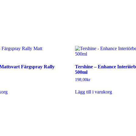
Mattsvart Färgspray Rally
Tershine – Enhance Interiör
500ml
198,00
kr
ukorg
Lägg till i varukorg