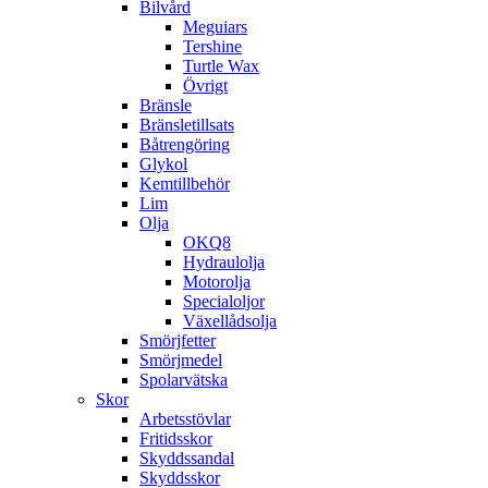
Bilvård
Meguiars
Tershine
Turtle Wax
Övrigt
Bränsle
Bränsletillsats
Båtrengöring
Glykol
Kemtillbehör
Lim
Olja
OKQ8
Hydraulolja
Motorolja
Specialoljor
Växellådsolja
Smörjfetter
Smörjmedel
Spolarvätska
Skor
Arbetsstövlar
Fritidsskor
Skyddssandal
Skyddsskor