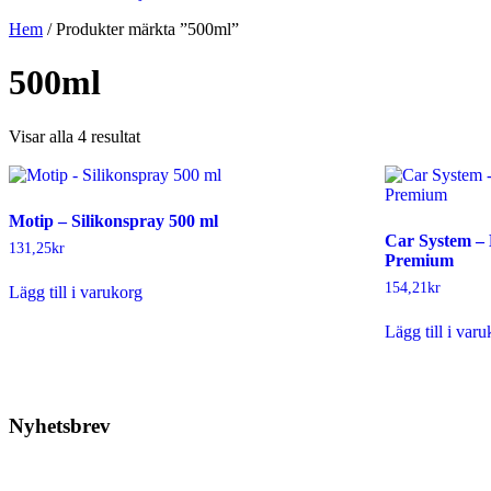
Hem
/ Produkter märkta ”500ml”
500ml
Sortera
Visar alla 4 resultat
efter
senaste
Motip – Silikonspray 500 ml
Car System – 
131,25
kr
Premium
154,21
kr
Lägg till i varukorg
Lägg till i var
Nyhetsbrev
Prenumerera på vårt nyhetsbrev.