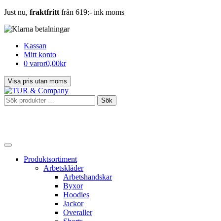
Just nu,
fraktfritt
från 619:- ink moms
Kassan
Mitt konto
0 varor
0,00kr
Sök
Sök
efter:
Produktsortiment
Arbetskläder
Arbetshandskar
Byxor
Hoodies
Jackor
Overaller