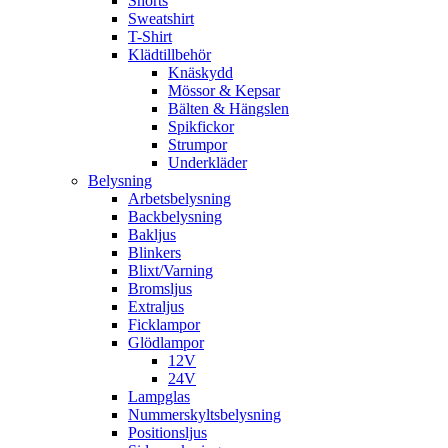
Shorts
Sweatshirt
T-Shirt
Klädtillbehör
Knäskydd
Mössor & Kepsar
Bälten & Hängslen
Spikfickor
Strumpor
Underkläder
Belysning
Arbetsbelysning
Backbelysning
Bakljus
Blinkers
Blixt/Varning
Bromsljus
Extraljus
Ficklampor
Glödlampor
12V
24V
Lampglas
Nummerskyltsbelysning
Positionsljus