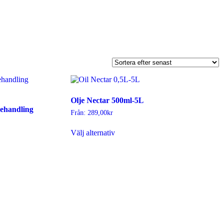
Olje Nectar 500ml-5L
behandling
Från:
289,00
kr
Den
Välj alternativ
här
produkten
har
flera
varianter.
De
olika
alternativen
kan
väljas
på