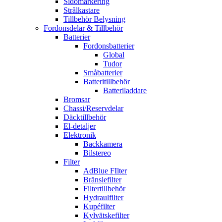
Sidomarkering
Strålkastare
Tillbehör Belysning
Fordonsdelar & Tillbehör
Batterier
Fordonsbatterier
Global
Tudor
Småbatterier
Batteritillbehör
Batteriladdare
Bromsar
Chassi/Reservdelar
Däcktillbehör
El-detaljer
Elektronik
Backkamera
Bilstereo
Filter
AdBlue FIlter
Bränslefilter
Filtertillbehör
Hydraulfilter
Kupéfilter
Kylvätskefilter