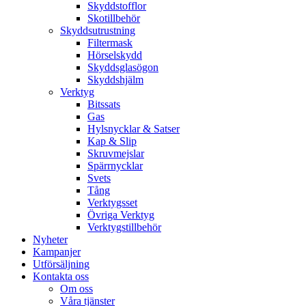
Skyddstofflor
Skotillbehör
Skyddsutrustning
Filtermask
Hörselskydd
Skyddsglasögon
Skyddshjälm
Verktyg
Bitssats
Gas
Hylsnycklar & Satser
Kap & Slip
Skruvmejslar
Spärrnycklar
Svets
Tång
Verktygsset
Övriga Verktyg
Verktygstillbehör
Nyheter
Kampanjer
Utförsäljning
Kontakta oss
Om oss
Våra tjänster