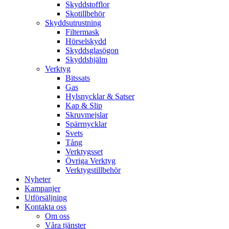
Skyddstofflor
Skotillbehör
Skyddsutrustning
Filtermask
Hörselskydd
Skyddsglasögon
Skyddshjälm
Verktyg
Bitssats
Gas
Hylsnycklar & Satser
Kap & Slip
Skruvmejslar
Spärrnycklar
Svets
Tång
Verktygsset
Övriga Verktyg
Verktygstillbehör
Nyheter
Kampanjer
Utförsäljning
Kontakta oss
Om oss
Våra tjänster