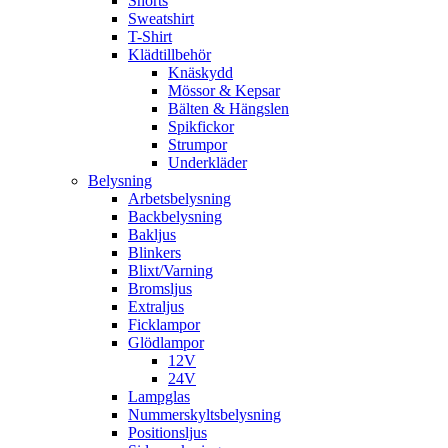
Shorts
Sweatshirt
T-Shirt
Klädtillbehör
Knäskydd
Mössor & Kepsar
Bälten & Hängslen
Spikfickor
Strumpor
Underkläder
Belysning
Arbetsbelysning
Backbelysning
Bakljus
Blinkers
Blixt/Varning
Bromsljus
Extraljus
Ficklampor
Glödlampor
12V
24V
Lampglas
Nummerskyltsbelysning
Positionsljus