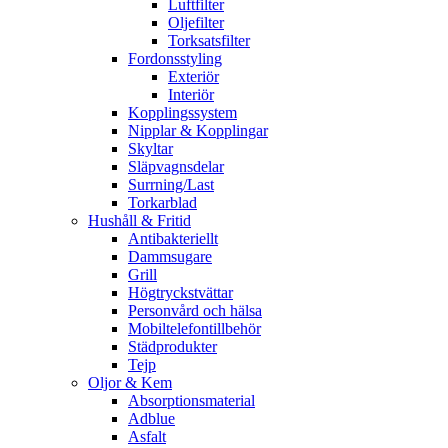
Luftfilter
Oljefilter
Torksatsfilter
Fordonsstyling
Exteriör
Interiör
Kopplingssystem
Nipplar & Kopplingar
Skyltar
Släpvagnsdelar
Surrning/Last
Torkarblad
Hushåll & Fritid
Antibakteriellt​
Dammsugare
Grill
Högtryckstvättar
Personvård och hälsa
Mobiltelefontillbehör
Städprodukter
Tejp
Oljor & Kem
Absorptionsmaterial
Adblue
Asfalt