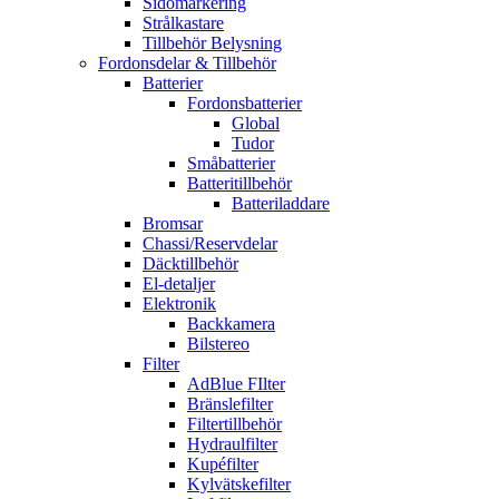
Sidomarkering
Strålkastare
Tillbehör Belysning
Fordonsdelar & Tillbehör
Batterier
Fordonsbatterier
Global
Tudor
Småbatterier
Batteritillbehör
Batteriladdare
Bromsar
Chassi/Reservdelar
Däcktillbehör
El-detaljer
Elektronik
Backkamera
Bilstereo
Filter
AdBlue FIlter
Bränslefilter
Filtertillbehör
Hydraulfilter
Kupéfilter
Kylvätskefilter