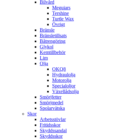
Bilvård
Meguiars
Tershine
Turtle Wax
Övrigt
Bränsle
Bränsletillsats
Båtrengöring
Glykol
Kemtillbehör
Lim
Olja
OKQ8
Hydraulolja
Motorolja
Specialoljor
Växellådsolja
Smörjfetter
Smörjmedel
Spolarvätska
Skor
Arbetsstövlar
Fritidsskor
Skyddssandal
Skyddsskor