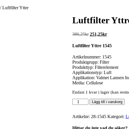
/ Luftfilter Yttre
Luftfilter Yttr
Det
Det
386,25
kr
251,25
kr
ursprungliga
nuvarande
priset
priset
Luftfilter Yttre 1545
var:
är:
386,25kr.
251,25kr.
Artikelnummer: 1545
Produktgrupp: Filter
Produkttyp: Filterelement
Applikationstyp: Luft
Applikation: Valmet Lannen Ind
Media: Cellulose
Endast 1 kvar i lager (kan restn
Luftfilter
Lägg till i varukorg
Yttre
mängd
Artikelnr:
28-1545
Kategori:
Lu
Hittar du inte vad du söker?