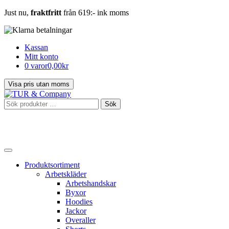
Just nu,
fraktfritt
från 619:- ink moms
Kassan
Mitt konto
0 varor
0,00kr
Sök
Sök
efter:
Produktsortiment
Arbetskläder
Arbetshandskar
Byxor
Hoodies
Jackor
Overaller