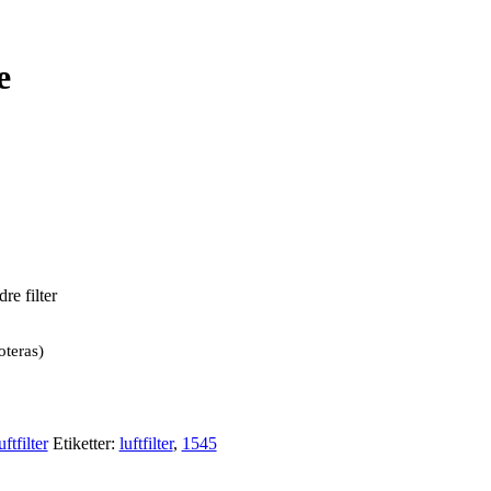
e
re filter
oteras)
ftfilter
Etiketter:
luftfilter
,
1545