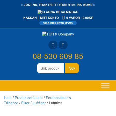
JUST NU,
FRAKTFRITT
FRÅN 619:- INK MOMS
KASSAN
MITT KONTO
0 VAROR
0,00KR
08-530 609 85
Sök
Sök
efter:
Hem
/
Produktsortiment
/
Fordonsdelar &
Tillbehör
/
Filter
/
Luftfilter
/ Luftfilter