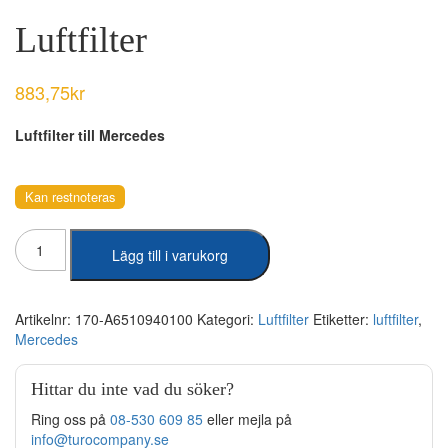
Luftfilter
883,75
kr
Luftfilter till Mercedes
Kan restnoteras
Luftfilter
Lägg till i varukorg
mängd
Artikelnr:
170-A6510940100
Kategori:
Luftfilter
Etiketter:
luftfilter
,
Mercedes
Hittar du inte vad du söker?
Ring oss på
08-530 609 85
eller mejla på
info@turocompany.se