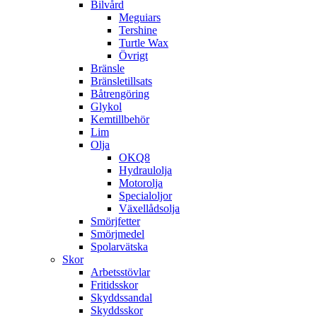
Bilvård
Meguiars
Tershine
Turtle Wax
Övrigt
Bränsle
Bränsletillsats
Båtrengöring
Glykol
Kemtillbehör
Lim
Olja
OKQ8
Hydraulolja
Motorolja
Specialoljor
Växellådsolja
Smörjfetter
Smörjmedel
Spolarvätska
Skor
Arbetsstövlar
Fritidsskor
Skyddssandal
Skyddsskor