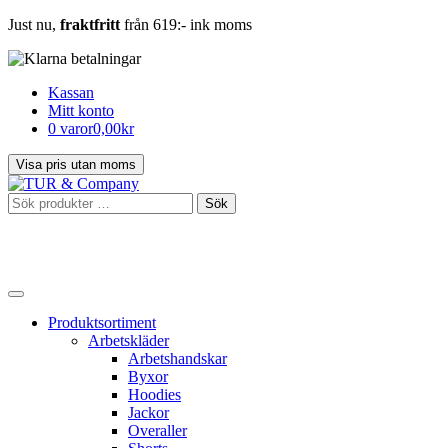
Just nu,
fraktfritt
från 619:- ink moms
Kassan
Mitt konto
0 varor
0,00kr
Sök
Sök
efter:
Produktsortiment
Arbetskläder
Arbetshandskar
Byxor
Hoodies
Jackor
Overaller