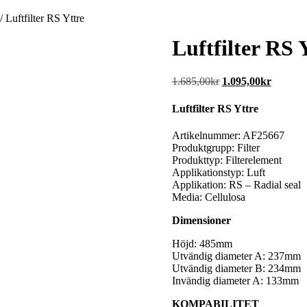
/ Luftfilter RS Yttre
Luftfilter RS 
Det
Det
1.685,00
kr
1.095,00
kr
ursprungliga
nuvaran
priset
priset
Luftfilter RS Yttre
var:
är:
1.685,00kr.
1.095,00
Artikelnummer: AF25667
Produktgrupp: Filter
Produkttyp: Filterelement
Applikationstyp: Luft
Applikation: RS – Radial seal
Media: Cellulosa
Dimensioner
Höjd: 485mm
Utvändig diameter A: 237mm
Utvändig diameter B: 234mm
Invändig diameter A: 133mm
KOMPABILITET