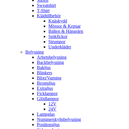
Shorts
Sweatshirt
T-Shirt
Klädtillbehör
Knäskydd
Mössor & Kepsar
Bälten & Hängslen
Spikfickor
Strumpor
Underkläder
Belysning
Arbetsbelysning
Backbelysning
Bakljus
Blinkers
Blixt/Varning
Bromsljus
Extraljus
Ficklampor
Glödlampor
12V
24V
Lampglas
Nummerskyltsbelysning
Positionsljus