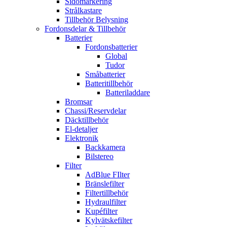
Sidomarkering
Strålkastare
Tillbehör Belysning
Fordonsdelar & Tillbehör
Batterier
Fordonsbatterier
Global
Tudor
Småbatterier
Batteritillbehör
Batteriladdare
Bromsar
Chassi/Reservdelar
Däcktillbehör
El-detaljer
Elektronik
Backkamera
Bilstereo
Filter
AdBlue FIlter
Bränslefilter
Filtertillbehör
Hydraulfilter
Kupéfilter
Kylvätskefilter