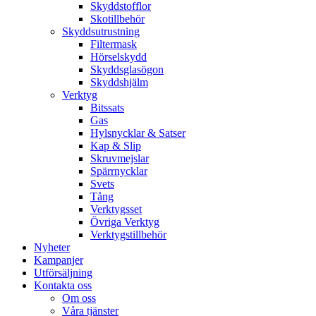
Skyddstofflor
Skotillbehör
Skyddsutrustning
Filtermask
Hörselskydd
Skyddsglasögon
Skyddshjälm
Verktyg
Bitssats
Gas
Hylsnycklar & Satser
Kap & Slip
Skruvmejslar
Spärrnycklar
Svets
Tång
Verktygsset
Övriga Verktyg
Verktygstillbehör
Nyheter
Kampanjer
Utförsäljning
Kontakta oss
Om oss
Våra tjänster