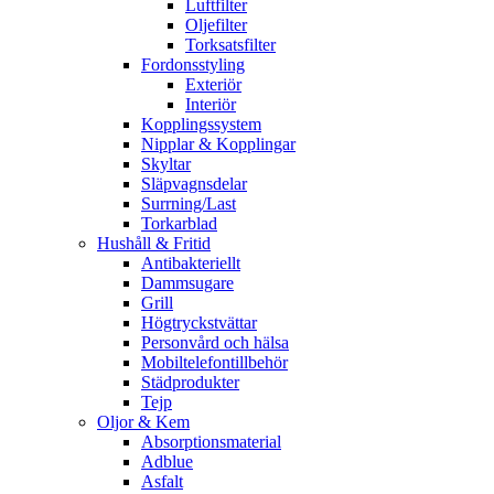
Luftfilter
Oljefilter
Torksatsfilter
Fordonsstyling
Exteriör
Interiör
Kopplingssystem
Nipplar & Kopplingar
Skyltar
Släpvagnsdelar
Surrning/Last
Torkarblad
Hushåll & Fritid
Antibakteriellt​
Dammsugare
Grill
Högtryckstvättar
Personvård och hälsa
Mobiltelefontillbehör
Städprodukter
Tejp
Oljor & Kem
Absorptionsmaterial
Adblue
Asfalt