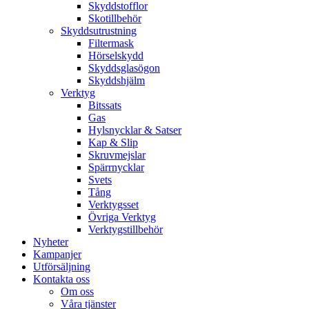
Skyddstofflor
Skotillbehör
Skyddsutrustning
Filtermask
Hörselskydd
Skyddsglasögon
Skyddshjälm
Verktyg
Bitssats
Gas
Hylsnycklar & Satser
Kap & Slip
Skruvmejslar
Spärrnycklar
Svets
Tång
Verktygsset
Övriga Verktyg
Verktygstillbehör
Nyheter
Kampanjer
Utförsäljning
Kontakta oss
Om oss
Våra tjänster