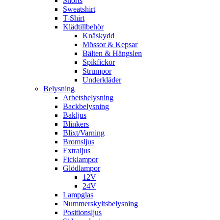
Shorts
Sweatshirt
T-Shirt
Klädtillbehör
Knäskydd
Mössor & Kepsar
Bälten & Hängslen
Spikfickor
Strumpor
Underkläder
Belysning
Arbetsbelysning
Backbelysning
Bakljus
Blinkers
Blixt/Varning
Bromsljus
Extraljus
Ficklampor
Glödlampor
12V
24V
Lampglas
Nummerskyltsbelysning
Positionsljus