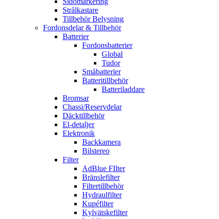
Sidomarkering
Strålkastare
Tillbehör Belysning
Fordonsdelar & Tillbehör
Batterier
Fordonsbatterier
Global
Tudor
Småbatterier
Batteritillbehör
Batteriladdare
Bromsar
Chassi/Reservdelar
Däcktillbehör
El-detaljer
Elektronik
Backkamera
Bilstereo
Filter
AdBlue FIlter
Bränslefilter
Filtertillbehör
Hydraulfilter
Kupéfilter
Kylvätskefilter