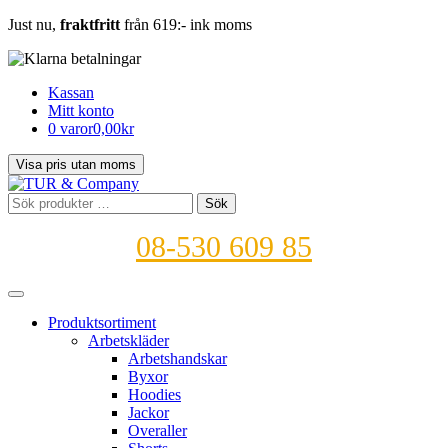
Just nu,
fraktfritt
från 619:- ink moms
Kassan
Mitt konto
0 varor
0,00kr
Sök
Sök
efter:
08-530 609 85
Produktsortiment
Arbetskläder
Arbetshandskar
Byxor
Hoodies
Jackor
Overaller