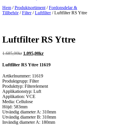
Hem
/
Produktsortiment
/
Fordonsdelar &
Tillbehör
/
Filter
/
Luftfilter
/ Luftfilter RS Yttre
Luftfilter RS Yttre
Det
Det
1.685,00
kr
1.095,00
kr
ursprungliga
nuvarande
priset
priset
Luftfilter RS Yttre 11619
var:
är:
1.685,00kr.
1.095,00kr.
Artikelnummer: 11619
Produktgrupp: Filter
Produkttyp: Filterelement
Applikationstyp: Luft
Applikation: VCE
Media: Cellulose
Höjd: 583mm
Utvändig diameter A: 310mm
Utvändig diameter B: 310mm
Invändig diameter A: 180mm