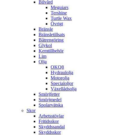
Bilvård
Meguiars
Tershine
Turtle Wax
Övrigt
Bränsle
Bränsletillsats
Båtrengöring
Glykol
Kemtillbehör
Lim
Olja
OKQ8
Hydraulolja
Motorolja
Specialoljor
Växellådsolja
Smörjfetter
Smörjmedel
Spolarvätska
Skor
Arbetsstövlar
Fritidsskor
Skyddssandal
Skyddsskor