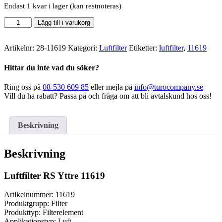
Endast 1 kvar i lager (kan restnoteras)
Luftfilter
Lägg till i varukorg
RS
Yttre
mängd
Artikelnr:
28-11619
Kategori:
Luftfilter
Etiketter:
luftfilter
,
11619
Hittar du inte vad du söker?
Ring oss på
08-530 609 85
eller mejla på
info@turocompany.se
Vill du ha rabatt? Passa på och fråga om att bli avtalskund hos oss!
Beskrivning
Beskrivning
Luftfilter RS Yttre 11619
Artikelnummer: 11619
Produktgrupp: Filter
Produkttyp: Filterelement
Applikationstyp: Luft