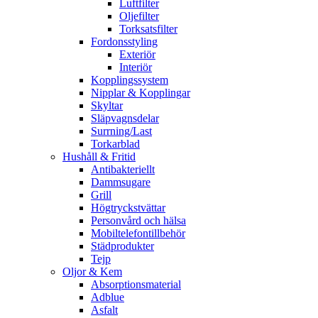
Luftfilter
Oljefilter
Torksatsfilter
Fordonsstyling
Exteriör
Interiör
Kopplingssystem
Nipplar & Kopplingar
Skyltar
Släpvagnsdelar
Surrning/Last
Torkarblad
Hushåll & Fritid
Antibakteriellt​
Dammsugare
Grill
Högtryckstvättar
Personvård och hälsa
Mobiltelefontillbehör
Städprodukter
Tejp
Oljor & Kem
Absorptionsmaterial
Adblue
Asfalt