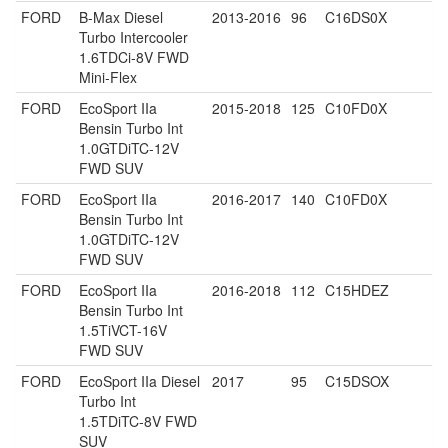
FORD
B-Max Diesel
2013-2016
96
C16DS0X
Turbo Intercooler
1.6TDCi-8V FWD
Mini-Flex
FORD
EcoSport IIa
2015-2018
125
C10FD0X
Bensin Turbo Int
1.0GTDiTC-12V
FWD SUV
FORD
EcoSport IIa
2016-2017
140
C10FD0X
Bensin Turbo Int
1.0GTDiTC-12V
FWD SUV
FORD
EcoSport IIa
2016-2018
112
C15HDEZ
Bensin Turbo Int
1.5TiVCT-16V
FWD SUV
FORD
EcoSport IIa Diesel
2017
95
C15DSOX
Turbo Int
1.5TDiTC-8V FWD
SUV