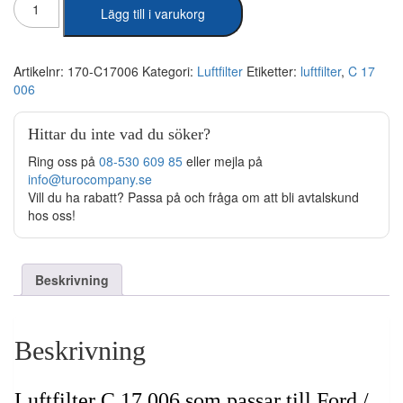
Lägg till i varukorg
mängd
Artikelnr:
170-C17006
Kategori:
Luftfilter
Etiketter:
luftfilter
,
C 17
006
Hittar du inte vad du söker?
Ring oss på
08-530 609 85
eller mejla på
info@turocompany.se
Vill du ha rabatt? Passa på och fråga om att bli avtalskund
hos oss!
Beskrivning
Beskrivning
Luftfilter C 17 006 som passar till Ford /