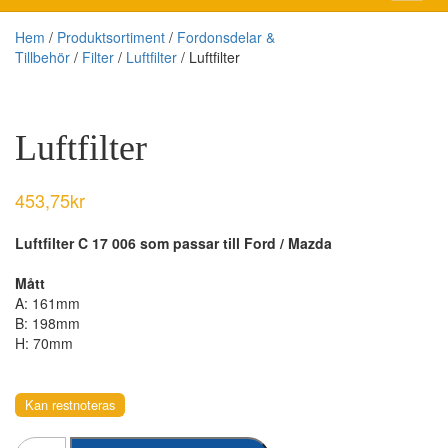
Hem
/
Produktsortiment
/
Fordonsdelar &
Tillbehör
/
Filter
/
Luftfilter
/ Luftfilter
Luftfilter
453,75
kr
Luftfilter C 17 006 som passar till Ford / Mazda
Mått
A: 161mm
B: 198mm
H: 70mm
Kan restnoteras
Luftfilter