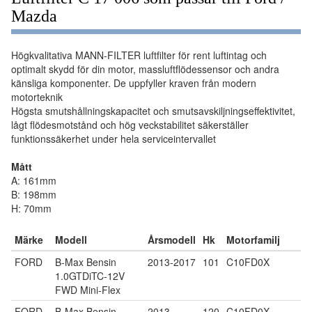
Mazda
Högkvalitativa MANN-FILTER luftfilter för rent luftintag och
optimalt skydd för din motor, massluftflödessensor och andra
känsliga komponenter. De uppfyller kraven från modern
motorteknik
Högsta smutshållningskapacitet och smutsavskiljningseffektivitet,
lågt flödesmotstånd och hög veckstabilitet säkerställer
funktionssäkerhet under hela serviceintervallet
Mått
A: 161mm
B: 198mm
H: 70mm
Märke
Modell
Årsmodell
Hk
Motorfamilj
FORD
B-Max Bensin
2013-2017
101
C10FD0X
1.0GTDiTC-12V
FWD Mini-Flex
FORD
B-Max Bensin
2013
120
C10FD0X