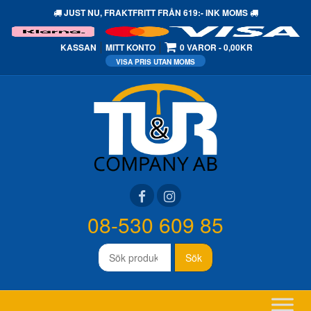
JUST NU,
FRAKTFRITT
FRÅN 619:- INK MOMS
KASSAN
MITT KONTO
0 VAROR
0,00KR
08-530 609 85
Sök
Sök
efter: