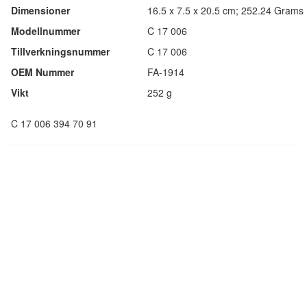
Dimensioner
‎16.5 x 7.5 x 20.5 cm; 252.24 Grams
Modellnummer
‎C 17 006
Tillverkningsnummer
‎C 17 006
OEM Nummer
FA-1914
Vikt
‎252 g
C 17 006 394 70 91
Luftfilter Actros
Det
1.661,25
kr
Det
2.771,25
kr
ursprungliga
nuvarande
priset
priset
var:
är:
Lägg till i varukorg
2.771,25kr.
1.661,25kr.