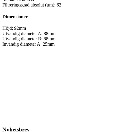
Filtreringsgrad absolut (µm): 62
Dimensioner
Höjd: 92mm
Utvändig diameter A: 88mm
Utvändig diameter B: 88mm
Invändig diameter A: 25mm
Luftfilter Actros
Det
Det
2.771,25
kr
1.661,25
kr
ursprungliga
nuvarande
priset
priset
Lägg till i varukorg
var:
är:
2.771,25kr.
1.661,25kr.
Nyhetsbrev