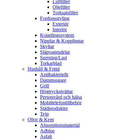
Luftfilter
Oljefilter
Torksatsfilter
Fordonsstyling
Exteriör
Interiör
Kopplingssystem
Nipplar & Kopplingar
Skyltar
Släpvagnsdelar
Surrning/Last
Torkarblad
Hushåll & Fritid
Antibakteriellt​
Dammsugare
Grill
Högtryckstvättar
Personvård och hälsa
Mobiltelefontillbehör
Städprodukter
Tejp
Oljor & Kem
Absorptionsmaterial
Adblue
Asfalt