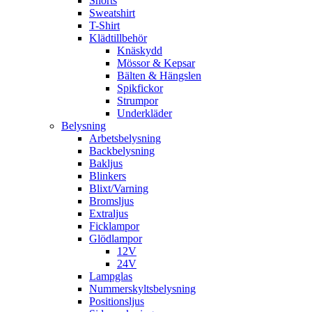
Shorts
Sweatshirt
T-Shirt
Klädtillbehör
Knäskydd
Mössor & Kepsar
Bälten & Hängslen
Spikfickor
Strumpor
Underkläder
Belysning
Arbetsbelysning
Backbelysning
Bakljus
Blinkers
Blixt/Varning
Bromsljus
Extraljus
Ficklampor
Glödlampor
12V
24V
Lampglas
Nummerskyltsbelysning
Positionsljus