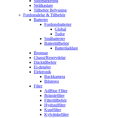
Sidomarkering
Strålkastare
Tillbehör Belysning
Fordonsdelar & Tillbehör
Batterier
Fordonsbatterier
Global
Tudor
Småbatterier
Batteritillbehör
Batteriladdare
Bromsar
Chassi/Reservdelar
Däcktillbehör
El-detaljer
Elektronik
Backkamera
Bilstereo
Filter
AdBlue FIlter
Bränslefilter
Filtertillbehör
Hydraulfilter
Kupéfilter
Kylvätskefilter