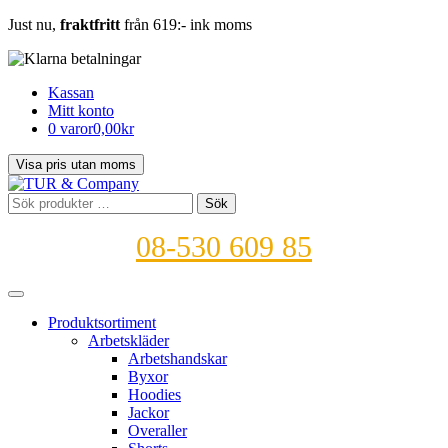
Just nu,
fraktfritt
från 619:- ink moms
Kassan
Mitt konto
0 varor
0,00kr
Sök
Sök
efter:
08-530 609 85
Produktsortiment
Arbetskläder
Arbetshandskar
Byxor
Hoodies
Jackor
Overaller