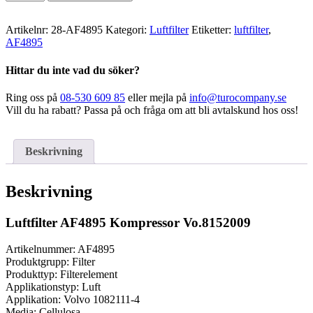
Kompressor
Vo.8152009
mängd
Artikelnr:
28-AF4895
Kategori:
Luftfilter
Etiketter:
luftfilter
,
AF4895
Hittar du inte vad du söker?
Ring oss på
08-530 609 85
eller mejla på
info@turocompany.se
Vill du ha rabatt? Passa på och fråga om att bli avtalskund hos oss!
Beskrivning
Beskrivning
Luftfilter AF4895 Kompressor Vo.8152009
Artikelnummer: AF4895
Produktgrupp: Filter
Produkttyp: Filterelement
Applikationstyp: Luft
Applikation: Volvo 1082111-4
Media: Cellulosa