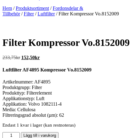
Hem
/
Produktsortiment
/
Fordonsdelar &
Tillbehör
/
Filter
/
Luftfilter
/ Filter Kompressor Vo.8152009
Filter Kompressor Vo.8152009
Det
Det
233,75
kr
152,50
kr
ursprungliga
nuvarande
priset
priset
Luftfilter AF4895 Kompressor Vo.8152009
var:
är:
233,75kr.
152,50kr.
Artikelnummer: AF4895
Produktgrupp: Filter
Produkttyp: Filterelement
Applikationstyp: Luft
Applikation: Volvo 1082111-4
Media: Cellulosa
Filtreringsgrad absolut (µm): 62
Endast 1 kvar i lager (kan restnoteras)
Filter
Lägg till i varukorg