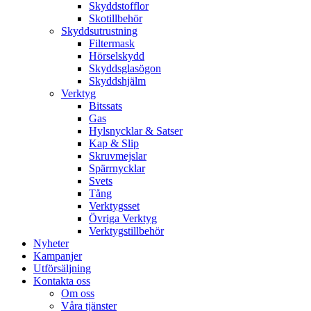
Skyddstofflor
Skotillbehör
Skyddsutrustning
Filtermask
Hörselskydd
Skyddsglasögon
Skyddshjälm
Verktyg
Bitssats
Gas
Hylsnycklar & Satser
Kap & Slip
Skruvmejslar
Spärrnycklar
Svets
Tång
Verktygsset
Övriga Verktyg
Verktygstillbehör
Nyheter
Kampanjer
Utförsäljning
Kontakta oss
Om oss
Våra tjänster