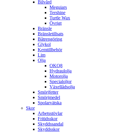
Bilvård
Meguiars
Tershine
Turtle Wax
Övrigt
Bränsle
Bränsletillsats
Båtrengöring
Glykol
Kemtillbehör
Lim
Olja
OKQ8
Hydraulolja
Motorolja
Specialoljor
Växellådsolja
Smörjfetter
Smörjmedel
Spolarvätska
Skor
Arbetsstövlar
Fritidsskor
Skyddssandal
Skyddsskor