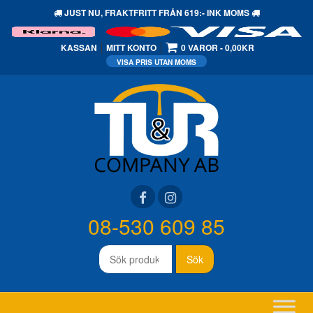
JUST NU,
FRAKTFRITT
FRÅN 619:- INK MOMS
KASSAN
MITT KONTO
0 VAROR
0,00KR
08-530 609 85
Sök
Sök
efter: