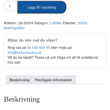
Andningsfilter
Lägg till i varukorg
Bränsle
mängd
Artikelnr:
28-20204
Kategori:
Luftfilter
Etiketter:
20204
,
Andningsfilter
Hittar du inte vad du söker?
Ring oss på
08-530 609 85
eller mejla på
info@turocompany.se
Vill du ha rabatt? Passa på och fråga om att bli avtalskund
hos oss!
Beskrivning
Ytterligare information
Beskrivning