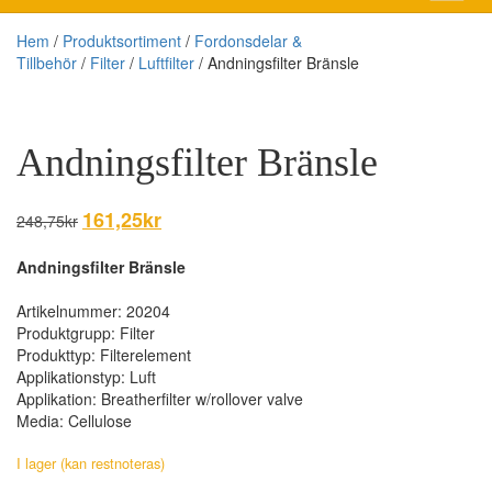
Hem
/
Produktsortiment
/
Fordonsdelar &
Tillbehör
/
Filter
/
Luftfilter
/ Andningsfilter Bränsle
Andningsfilter Bränsle
Det
161,25
kr
Det
248,75
kr
ursprungliga
nuvarande
priset
priset
Andningsfilter Bränsle
var:
är:
248,75kr.
161,25kr.
Artikelnummer: 20204
Produktgrupp: Filter
Produkttyp: Filterelement
Applikationstyp: Luft
Applikation: Breatherfilter w/rollover valve
Media: Cellulose
I lager (kan restnoteras)