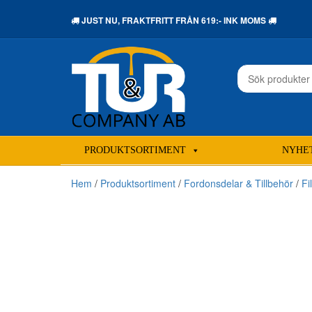
JUST NU,
FRAKTFRITT
FRÅN 619:- INK MOMS
Sök
efter:
PRODUKTSORTIMENT
NYHE
Hem
/
Produktsortiment
/
Fordonsdelar & Tillbehör
/
Fi