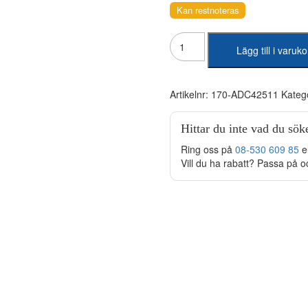
Kan restnoteras
Kupefilter
Lägg till i varuk
mängd
Artikelnr:
170-ADC42511
Kateg
Hittar du inte vad du sök
Ring oss på
08-530 609 85
e
Vill du ha rabatt? Passa på o