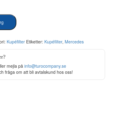
org
ori:
Kupéfilter
Etiketter:
Kupéfilter
,
Mercedes
er?
ller mejla på
info@turocompany.se
ch fråga om att bli avtalskund hos oss!